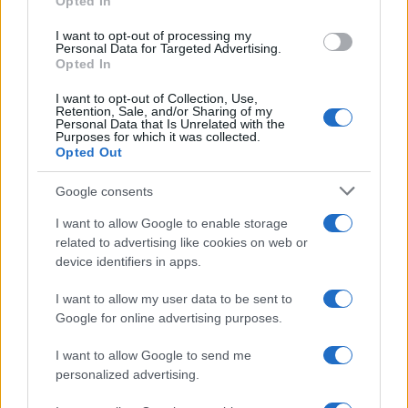
Opted In
grant or deny consent to Google and its third-party tags to
use your data for below specified purposes in below Google
I want to opt-out of processing my
consent section.
Personal Data for Targeted Advertising.
Leggi anche
Opted In
I want to opt-out of Collection, Use,
Retention, Sale, and/or Sharing of my
Personal Data that Is Unrelated with the
Purposes for which it was collected.
Gossip
Opted Out
Temptation Island, presentata
la prima coppia: chi sono
Google consents
Gabriele e Sara
I want to allow Google to enable storage
related to advertising like cookies on web or
Gossip
device identifiers in apps.
Uomini e Donne, le parole di Andrea
I want to allow my user data to be sent to
Zelletta sulla compagna Natalia
Google for online advertising purposes.
Paragoni: “L’affronteremo insieme”
I want to allow Google to send me
personalized advertising.
Gossip
Uomini e Donne, Natalia