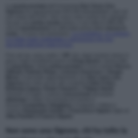
La
quarta puntata
dell’irriverente
Non Sono Una
Signora
ha appassionato 845.000 telespettatori, pari ad
uno share del 6,6%. Non sono certo numeri da capogiro,
ma per una
prima serata
estiva, e con tutte le difficoltà
che la
trasmissione
ha affrontato prima della
messa in
onda
, c’è poco da lamentarsi.
La conduttrice, al contrario,
si è detta molto soddisfatta e speranzosa che una
seconda edizione veda la luce.
Fino ad ora, sono undici i
VIP
che, dopo essersi messi in
gioco negli scintillanti panni di
Drag Queen
, hanno tolto
la
maschera
. Nella
prima puntata
si sono svelati
Rocco
Siffredi
,
Patrizio Rispo
,
Lorenzo Amoruso
e
Sergio
Múniz
. Il secondo appuntamento con
Non sono una
Signora
ha visto uscire allo scoperto
Fabio Fulco
,
Roberta Capua
,
Paolo Ciavarro
e
Filippo Nardi
.
Giovedì 13 luglio, il prima
concorrente
ad essere
eliminato
è stato l’ex tronista di
Uomini e
Donne
Costantino Vitagliano
.
A seguire, l’attore e
comico
Giampaolo Gambi
e
Francesco Oppini
, figlio di
Alba Parietti e Franco Oppini
.
Non sono una Signora, chi ha tolto la