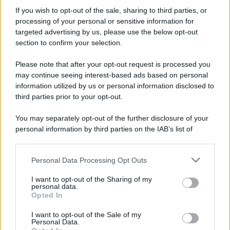
comunque alla
fase finale
.
If you wish to opt-out of the sale, sharing to third parties, or
Lo youtuber ha salutato il pubblico di
Non sono una
processing of your personal or sensitive information for
Signora
con un toccante discorso: “
Là fuori ci sono
targeted advertising by us, please use the below opt-out
persone che hanno
paura
di indossare panni da donna.
section to confirm your selection.
Quando ho vestito i panni di
Zorro
o
Spiderman
nessuno
mi ha detto nulla. Non vedo perché quando indossi i panni
Please note that after your opt-out request is processed you
di un altro
supereroe
dovresti sentirti a disagio
“. Vincitrice
della puntata è dunque
Energy Crisis,
che si unisce alle
may continue seeing interest-based ads based on personal
altre finaliste
She Funk
, il duo
The Nancies
,
Ayumi
information utilized by us or personal information disclosed to
Flambé
e la già citata
Meusa Du Champ
.
third parties prior to your opt-out.
You may separately opt-out of the further disclosure of your
personal information by third parties on the IAB’s list of
downstream participants.
Personal Data Processing Opt Outs
This information may also be disclosed by us to third parties
on the IAB’s List of Downstream Participants that may further
I want to opt-out of the Sharing of my
disclose it to other third parties.
personal data.
Opted In
Please note that this website/app uses one or more Google
services and may gather and store information including but
I want to opt-out of the Sale of my
Personal Data.
not limited to your visit or usage behaviour. You may click to