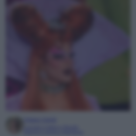
Chiara Carnà
Laureata in lettere e filosofia
Esperta in cinema e televisione