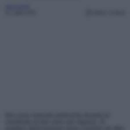
alba parietti
21 Luglio 2023
Lettura: 3 minuti
Non sono mancate polemiche durante la
semifinale di Non sono una Signora. Al
pubblico dell’irriverente show condotto da Alba