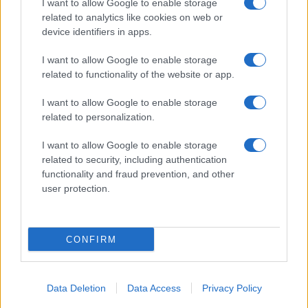
I want to allow Google to enable storage
Paragoni rivela sui social: “Ho il
related to analytics like cookies on web or
linfoma di Hodgkin”
device identifiers in apps.
I want to allow Google to enable storage
Gossip
related to functionality of the website or app.
Grande Fratello, Stefania Orlando
I want to allow Google to enable storage
rivela solo ora: “Mi sarebbe
related to personalization.
piaciuto un ruolo da opinionista”
I want to allow Google to enable storage
related to security, including authentication
functionality and fraud prevention, and other
user protection.
© – TvDaily.it – Anicaflash S.r.l. – P.Iva 01816001000 – Testata Giornalistica
registrata presso il Tribunale ordinario di Roma, n° 35/2019 del 14/03/2019
CONFIRM
Chi siamo
Redazione
Codice Etico
Contatti
Data Deletion
Data Access
Privacy Policy
Privacy Policy
Preferenze privacy
Mappa del sito