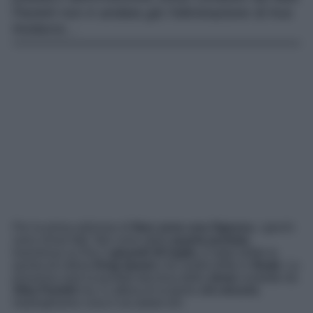
Parietti non è andata giù l’eliminazione di Ava
Kedavra…
Per la prima edizione di
Non sono una Signora
, i giochi
sono ormai fatti. Nel corso della
quarta puntata
,
trasmessa su Rai 2
giovedì 20 luglio,
è stata eletta la
quinta ed ultima
Drag Queen
che andrà dritta in
finale
. La
prossima sarà la puntata decisiva dello
show
condotto da
Alba Parietti
ma, in attesa di scoprire
chi vincerà
,
riepiloghiamo cosa è accaduto ieri.