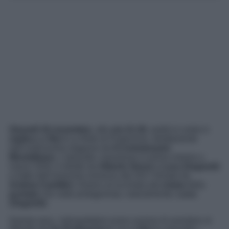
Giovedì 16 novembre
, alle
ore 21.30,
andrà in onda in
replica
su
Rai 1
La Rete di Protezione
, direttamente
dall’undicesima stagione de
Il Commissario
Montalbano.
L’episodio, trasmesso in prima visione a
marzo 2020, è diretto da
Alberto Sironi
e
Luca Zingaretti
e tratto dall’omonimo romanzo del 2017 firmato da
Andrea Camilleri
. Diamo un’occhiata alla
trama
della
puntata
che vede protagonista, naturalmente,
Luca
Zingaretti
.
Questa sera, i telespettatori erano ansiosi di assistere al