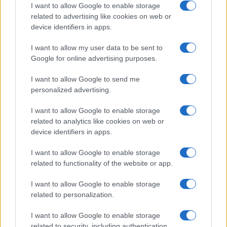
I want to allow Google to enable storage
related to advertising like cookies on web or
Gossip
device identifiers in apps.
Uomini e Donne, le parole di Andrea
I want to allow my user data to be sent to
Zelletta sulla compagna Natalia
Google for online advertising purposes.
Paragoni: “L’affronteremo insieme”
I want to allow Google to send me
personalized advertising.
Gossip
Uomini e Donne, Natalia
I want to allow Google to enable storage
Paragoni rivela sui social: “Ho il
related to analytics like cookies on web or
linfoma di Hodgkin”
device identifiers in apps.
I want to allow Google to enable storage
Gossip
related to functionality of the website or app.
Grande Fratello, Stefania Orlando
I want to allow Google to enable storage
rivela solo ora: “Mi sarebbe
related to personalization.
piaciuto un ruolo da opinionista”
I want to allow Google to enable storage
related to security, including authentication