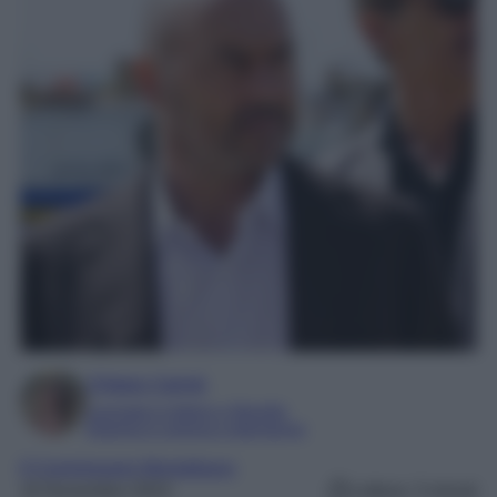
Chiara Carnà
Laureata in lettere e filosofia
Esperta in cinema e televisione
Il Commissario Montalbano
16 Novembre 2023
Lettura: 3 minuti