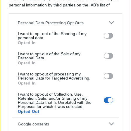
personal information by third parties on the IAB’s list of
downstream participants.
Personal Data Processing Opt Outs
This information may also be disclosed by us to third parties
on the IAB’s List of Downstream Participants that may further
I want to opt-out of the Sharing of my
disclose it to other third parties.
personal data.
Opted In
Please note that this website/app uses one or more Google
services and may gather and store information including but
I want to opt-out of the Sale of my
Personal Data.
not limited to your visit or usage behaviour. You may click to
Opted In
grant or deny consent to Google and its third-party tags to
use your data for below specified purposes in below Google
I want to opt-out of processing my
consent section.
Personal Data for Targeted Advertising.
Leggi anche
Opted In
I want to opt-out of Collection, Use,
Retention, Sale, and/or Sharing of my
Personal Data that Is Unrelated with the
Purposes for which it was collected.
Gossip
Opted Out
Temptation Island, presentata
la prima coppia: chi sono
Google consents
Gabriele e Sara