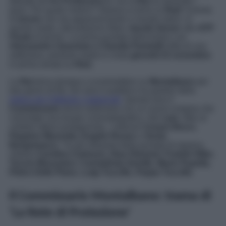
debutto de
Un Professore 2
, ma la
Rai
ha stravolto i
piani. Per quale motivo? Stasera si terrà su
Rai2
l’evento
di
tennis
che sta appassionando il mondo intero. In
questo modo, tutti potranno tifare
Jannik Sinner
alle
ATP
Finals
di tennis. La prima puntata della fiction con
Alessandro Gassman e Claudia Pandolfi
slitta di una
settimana, pertanto andrà in onda
giovedì 23 novembre
in prima serata su
Rai1
.
La
Rai
torna dunque a scommettere su
Montalbano
per
due giorni di fila. Ieri sera il pubblico ha goduto della
replica de
Il Metodo Catalanotti
.
Questa sera il
Commissario
dovrà vedersela con un nuovo enigma che
coinvolge una troupe cinematografica. Nel
cast
, oltre al
celebre attore protagonista, i veterani
Cesare Bocci,
Peppino Mazzotta,
Angelo Russo
e
Sonia
Bergamasco
. Tra gli interpreti della puntata di stasera,
citiamo
Carolina Carlsson, Disa Östrand, Fredrik Hiller,
Tuccio Musumeci, Carmelinda Gentile, Mario Pupella,
Pietro Delle Piane, Luigi Tuccillo, Peppe Tuccillo
.
Il Commissario Montalbano: trama di
‘La Rete di Protezione’