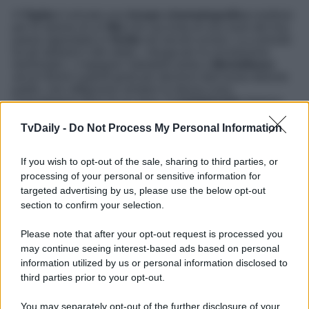
A
Vigàta
è arrivata una
troupe cinematografica
svedese
per le riprese di un
film
che racconta di una nave del loro
paese approdata in
Sicilia
nel secolo scorso. La curiosità
tra gli abitanti è alle stelle, i disagi per la circolazione
drammatici. L’ingegner Sabatello porta a
Montalbano
alcuni filmini super8 girati per decenni dall’ormai defunto
padre, che raffigurano sempre la stessa cosa:
l’inquadratura fissa di un muro. Il
commissario
intuisce
che non si tratta solo di un fatterello bizzarro. Dietro quelle
strambe pellicole, si nasconde una remota vicenda dalle
TvDaily -
Do Not Process My Personal Information
tinte tragiche e fosche.
If you wish to opt-out of the sale, sharing to third parties, or
Allo stesso tempo, nella scuola frequentata dal figlio di
Augello
, viene compiuto uno spaventoso quanto
processing of your personal or sensitive information for
incomprensibile
attentato
. Due individui a volto coperto
targeted advertising by us, please use the below opt-out
fanno irruzione nell’istituto, sparando e lanciando un loro
section to confirm your selection.
minaccioso proclama. Un nuovo mistero su cui fare luce…
e giustizia.
Please note that after your opt-out request is processed you
Gli episodi de
Il Commissario Montalbano
sono visibili
may continue seeing interest-based ads based on personal
anche sulla piattaforma streaming e on demand di
information utilized by us or personal information disclosed to
RaiPlay
.
third parties prior to your opt-out.
You may separately opt-out of the further disclosure of your