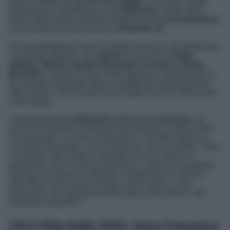
della cantante ed attivista
Jo Squillo
. La serata è stata
trasmessa in streaming sul sito
Rainews
, ma gli ultimi
minuti dell’evento, dedicati all’attesissima
incoronazione
,
sono andati in onda anche su
Rainews 24
.
Ad accompagnare verso la vittoria una tra le 40 ambiziose
e graziose ragazze, una
giuria
d’eccezione:
Giulia
Salemi, Vittorio Sgarbi, Giuseppe Cruciani e Hoara
Borselli
. L’evento è stato molto seguito e commentato su
X
, divertito soprattutto dalla condotta del sottosegretario
alla Cultura, come sempre fuori dagli schemi e senza peli
sulla lingua.
A proposito delle
polemiche
attirate dal
concorso
, da
anni nel mirino del movimento femminista, il critico d’arte
ha dichiarato: “
La mia convinzione è che Miss Italia sia
una festa nazionale, come Sanremo, come il Natale, come
il 2 giugno. Miss Italia è radicata come un valore, le
polemiche sono contro la tradizione, contro la sensibilità.
Ritengo di proporre al Ministro Sangiuliano di indicare
Miss Italia come bene culturale, come storia, come
fenomeno che appartiene alla cultura, alla storia e alla
tradizione popolare”.
Chi è Miss Italia 2023: vince Francesca