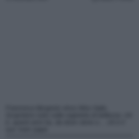
Francesca Bergesio vince Miss Italia.
Scopriamo tutto sulla reginetta di bellezza: chi
è, quanti anni ha, da dove viene e… chi è il
suo ‘noto’ papà.