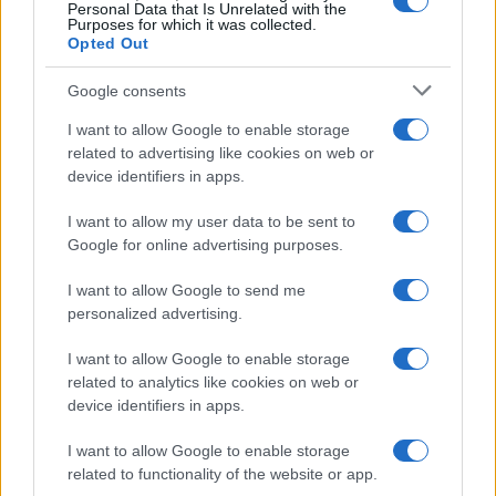
Personal Data that Is Unrelated with the
Purposes for which it was collected.
Gossip
Opted Out
Temptation Island, presentata
la prima coppia: chi sono
Google consents
Gabriele e Sara
I want to allow Google to enable storage
related to advertising like cookies on web or
Gossip
device identifiers in apps.
Uomini e Donne, le parole di Andrea
I want to allow my user data to be sent to
Zelletta sulla compagna Natalia
Google for online advertising purposes.
Paragoni: “L’affronteremo insieme”
I want to allow Google to send me
personalized advertising.
Gossip
Uomini e Donne, Natalia
I want to allow Google to enable storage
Paragoni rivela sui social: “Ho il
related to analytics like cookies on web or
linfoma di Hodgkin”
device identifiers in apps.
I want to allow Google to enable storage
Gossip
related to functionality of the website or app.