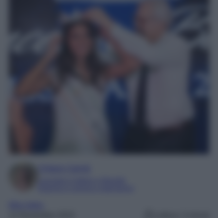
Chiara Carnà
Laureata in lettere e filosofia
Esperta in cinema e televisione
Miss Italia
12 Novembre 2023
Lettura: 3 minuti