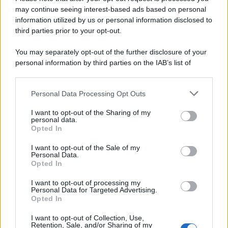
mollare mai. Ma io credo che le donne hanno una
may continue seeing interest-based ads based on personal
responsabilità in più, un domani da mamme. Mia figlia su
information utilized by us or personal information disclosed to
questo tema è molto attenta
“.
third parties prior to your opt-out.
You may separately opt-out of the further disclosure of your
personal information by third parties on the IAB’s list of
downstream participants.
Personal Data Processing Opt Outs
This information may also be disclosed by us to third parties
on the IAB’s List of Downstream Participants that may further
I want to opt-out of the Sharing of my
disclose it to other third parties.
personal data.
Opted In
Please note that this website/app uses one or more Google
services and may gather and store information including but
I want to opt-out of the Sale of my
Personal Data.
not limited to your visit or usage behaviour. You may click to
Opted In
grant or deny consent to Google and its third-party tags to
use your data for below specified purposes in below Google
I want to opt-out of processing my
consent section.
Personal Data for Targeted Advertising.
Leggi anche
Opted In
I want to opt-out of Collection, Use,
Retention, Sale, and/or Sharing of my