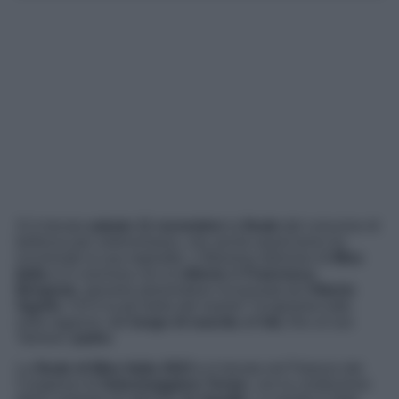
Si è tenuta
sabato 11 novembre
la
finale
del concorso di
bellezza per antonomasia, che anche quest’anno ha
incoronato la sua reginetta. L’84esima edizione di
Miss
Italia
si è conclusa con la
vittoria
di
Francesca
Bergesio
, giovane piemontese incoronata da
Vittorio
Sgarbi
. Chi è la più bella del reame? Scopriamo tutto
sulla ragazza: dal
luogo di nascita
all’
età
, fino al suo
‘famoso’
padre
.
La
finale di Miss Italia 2023
si è tenuta nel Palazzo dei
Congressi di
Salsomaggiore Terme
, con la conduzione