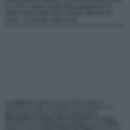
in crisi? Il gesto social del protagonista di
Mare Fuori svela come stanno davvero le
cose… e manda i fans in tilt.
La
coppia
più popolare del momento continua a
sparigliare le carte. Se soltanto un paio di giorni fa si
parlava di crisi nera e amore al capolinea per
Massimiliano Caiazzo e Elena D’Amario
, ad oggi la
situazione si è completamente ribaltata. La star di
Mare
Fuori
e il volto di
Amici di Maria de Filippi
non solo non