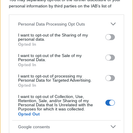
personal information by third parties on the IAB’s list of
downstream participants.
Personal Data Processing Opt Outs
This information may also be disclosed by us to third parties
on the IAB’s List of Downstream Participants that may further
I want to opt-out of the Sharing of my
disclose it to other third parties.
personal data.
Opted In
Please note that this website/app uses one or more Google
services and may gather and store information including but
I want to opt-out of the Sale of my
Personal Data.
not limited to your visit or usage behaviour. You may click to
Opted In
grant or deny consent to Google and its third-party tags to
use your data for below specified purposes in below Google
I want to opt-out of processing my
consent section.
Personal Data for Targeted Advertising.
Leggi anche
Opted In
I want to opt-out of Collection, Use,
Retention, Sale, and/or Sharing of my
Personal Data that Is Unrelated with the
Purposes for which it was collected.
Gossip
Opted Out
Temptation Island, presentata
la prima coppia: chi sono
Google consents
Gabriele e Sara