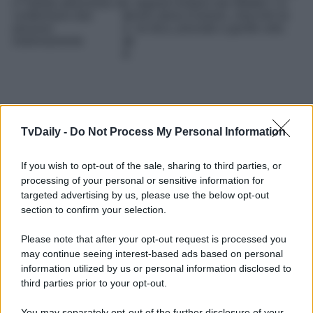
e l’artista abruzzese si
s
legame lontano dai riflettori. La
confermano due
er
loro storia d’amore, checché se
persone
v
ne dica, procede a gonfie vele.
estremamente
at
e
TvDaily -
Do Not Process My Personal Information
If you wish to opt-out of the sale, sharing to third parties, or
processing of your personal or sensitive information for
targeted advertising by us, please use the below opt-out
section to confirm your selection.
Please note that after your opt-out request is processed you
may continue seeing interest-based ads based on personal
information utilized by us or personal information disclosed to
third parties prior to your opt-out.
You may separately opt-out of the further disclosure of your