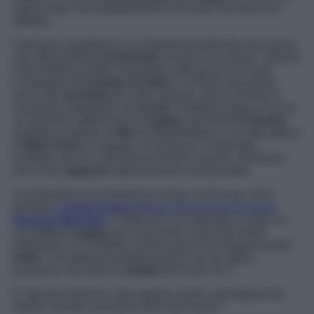
hanno rotto, ma probabilmente non sono mai stati così
affiatati.
Il giovane napoletano e la talentuosa ballerina non hanno
mai ufficialmente
confermato
di avere una storia. Tuttavia
il loro feeling è finito comunque sotto gli occhi di tutti.
L’interprete di
Carmine di Salvo
e la bella abruzzese
sono stati
avvistati
più volte insieme, senza contare le
numerose interazioni sui
social
. A febbraio girava voce di
un momento difficile per la
coppia
, perché la
D’Amario
avrebbe scoperto un
flirt
tra Massimiliano e un’altra attrice
di
Mare Fuori
. In seguito, al contrario, è diventato
evidente che fra i due fosse tornato il sereno, ammesso
che il loro
rapporto
abbia davvero scricchiolato.
A confondere nuovamente le acque, di recente, sono
arrivate
le
indiscrezioni
diffuse dall’esperta di gossip
Deianira Marzano.
L’influencer ha rilanciato il rumor su
una
crisi
di
coppia,
pur senza fare i nomi dei diretti
interessati. Si è limitata a fornire pochi ma inequivocabili
indizi
: “
Lei ballerina professionista e lui un attore,
possiamo solo dare le
iniziali
del nome: D.C.”
E’ davvero finita fra i due oppure anche i gossippari più
skillati, talvolta, prendono fischi per fiashi?