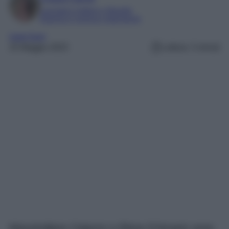
Laureata in lettere e filosofia
Esperta in cinema e televisione
mare fuori
25 Maggio 2023
Lettura: 3 minuti
Massimiliano Caiazzo e Elena D’Amario sono