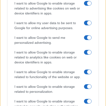
I want to allow Google to enable storage
related to advertising like cookies on web or
Gossip
device identifiers in apps.
Uomini e Donne, le parole di Andrea
I want to allow my user data to be sent to
Zelletta sulla compagna Natalia
Google for online advertising purposes.
Paragoni: “L’affronteremo insieme”
I want to allow Google to send me
personalized advertising.
Gossip
Uomini e Donne, Natalia
I want to allow Google to enable storage
Paragoni rivela sui social: “Ho il
related to analytics like cookies on web or
linfoma di Hodgkin”
device identifiers in apps.
I want to allow Google to enable storage
Gossip
related to functionality of the website or app.
Grande Fratello, Stefania Orlando
I want to allow Google to enable storage
rivela solo ora: “Mi sarebbe
related to personalization.
piaciuto un ruolo da opinionista”
I want to allow Google to enable storage