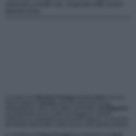
ciascuno a modo suo, al gossip sulla nuova
fiamma di lui.
La rottura tra
Valentina Ferragni e Luca Vezil
è ancora
fresca eppure il
gossip
sulle loro presunte nuove
frequentazioni non è mai stato così florido.
Chi Magazine
ha pubblicato alcuni scatti che ritraggono l’aitante
influencer in compagnia di una bella ragazza. Le reazioni
del diretto interessato e della sua ex sono giunte puntuali.
La sorellina di
Chiara Ferragni
ha condiviso con
Vezil