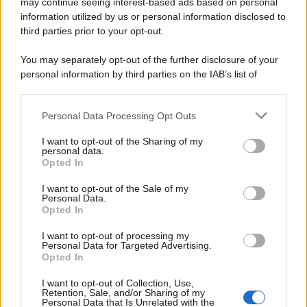
may continue seeing interest-based ads based on personal
Per i profani, la traduzione è, in soldoni, ‘chi se ne
information utilized by us or personal information disclosed to
importa?’ La shade è servita.
third parties prior to your opt-out.
You may separately opt-out of the further disclosure of your
personal information by third parties on the IAB’s list of
downstream participants.
Personal Data Processing Opt Outs
This information may also be disclosed by us to third parties
on the IAB’s List of Downstream Participants that may further
I want to opt-out of the Sharing of my
disclose it to other third parties.
personal data.
Opted In
Please note that this website/app uses one or more Google
services and may gather and store information including but
I want to opt-out of the Sale of my
Personal Data.
not limited to your visit or usage behaviour. You may click to
Opted In
grant or deny consent to Google and its third-party tags to
use your data for below specified purposes in below Google
I want to opt-out of processing my
consent section.
Personal Data for Targeted Advertising.
Leggi anche
Opted In
I want to opt-out of Collection, Use,
Retention, Sale, and/or Sharing of my
Personal Data that Is Unrelated with the