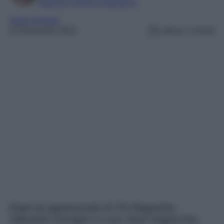
Esperta in cinema e televisione
chiara ferragni
10 Novembre 2022
Lettura: 3 minuti
Dopo la paparazzata di Chi Magazine,
Valentina Ferragni e Luca Vezil reagiscono,