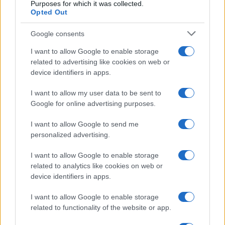
Purposes for which it was collected.
Gossip
Opted Out
Temptation Island, presentata
la prima coppia: chi sono
Google consents
Gabriele e Sara
I want to allow Google to enable storage
related to advertising like cookies on web or
Gossip
device identifiers in apps.
Uomini e Donne, le parole di Andrea
I want to allow my user data to be sent to
Zelletta sulla compagna Natalia
Google for online advertising purposes.
Paragoni: “L’affronteremo insieme”
I want to allow Google to send me
personalized advertising.
Gossip
Uomini e Donne, Natalia
I want to allow Google to enable storage
Paragoni rivela sui social: “Ho il
related to analytics like cookies on web or
linfoma di Hodgkin”
device identifiers in apps.
I want to allow Google to enable storage
Gossip
related to functionality of the website or app.
Grande Fratello, Stefania Orlando