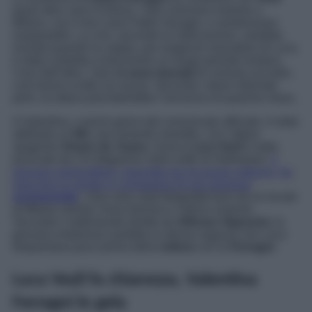
quasi dieci anni d’amore. I due vivevano insieme a
Milano, con il loro cane Pablo Vezagni, e sembravano
inseparabili. La crisi, secondo le indiscrezioni, sarebbe
iniziata quando la coppia, per esigenze lavorative di Luca,
è stata costretta a trascorrere un lungo periodo lontana
l’uno dall’altra. I due
si sono lasciati
di comune accordo,
così hanno scritto sui social. Secondo i bene informati
però, la rottura precederebbe l’annuncio di qualche mese.
A Valentina, a pochi giorni dal comunicato ufficiale, è stato
attribuito un
flirt
, seccamente smentito, con l’attore
spagnolo
Alvaro de Juana
. Invece
Luca Vezil
è stato
pizzicato da
Chi Magazine
nella notte di Halloween.
Il
giovane imprenditore, travestito da incursore notturno, ha
trascorso la serata in compagnia di una graziosa
sconosciuta
. I due sono stati fotografati fuori da un locale
di Milano mentre chiacchierano e ridono insieme.
Secondo il settimanale diretto da
Alfonso Signorini,
la
giovane misteriosa sarebbe la stessa ragazza che Luca
frequentava poco prima della
rottura
con la
Ferragni
.
Luca Vezil fa chiarezza, Valentina
Ferragni lo gela