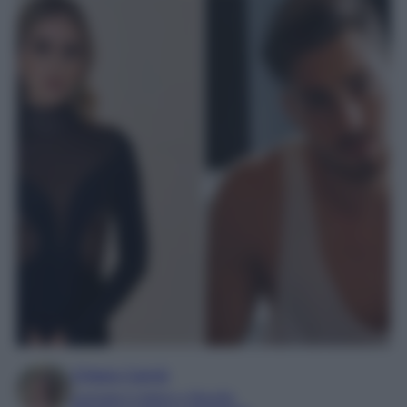
Chiara Carnà
Laureata in lettere e filosofia