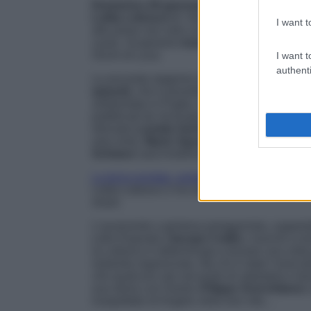
Domenica 29 gennaio
andrà in onda, in pri
Lolita Lobosco 2
. Vedremo il vicequestore d
I want t
alle prese non solo con le immancabili indag
cuore. Scopriamo
trama
e
anticipazioni
del
Occhi di Luca
.
I want t
authenti
La seconda stagione di
Le indagini di Loli
episodi,
che è possibile vedere anche in
st
ambientata in Puglia, è liberamente tratta da
pubblicati da Sonzogno e Marsilio Editore. 
ritrovato
Lunetta Savino, Ninni Bruschetta
new entry,
Mario Sgueglia
presta il volto ad
Schiano
sarà Andreina.
La terza puntata, andata in onda domenica 
Lolita Lobosco 2 ha raccolto davanti al picc
share.
L’avvenente e grintosa protagonista, supporta
Lello Esposito (
Jacopo Cullin
), riuscirà a r
la Lobosco è determinata a trovare una volta 
malavita organizzata. Ma chi è stato l’esecuto
che qualcuno sta cercando di sabotarla e tene
sua storia con Danilo (
Filippo Scicchitano
)
inaspettato di Angelo nella loro vita…