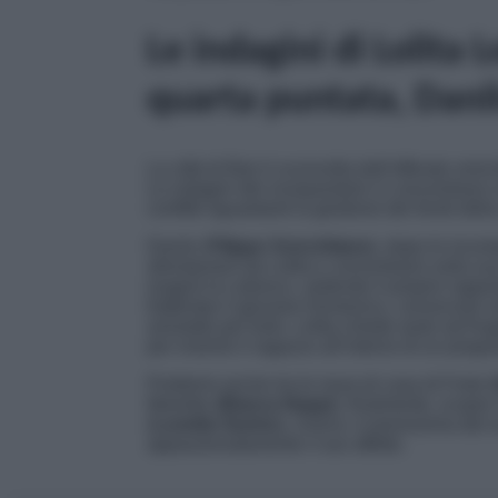
Le indagini di Lolita 
quarta puntata, Danil
La città di Bari è sconvolta dall’efferato omic
Le indagini del vicequestore si concentrano s
conflitti riguardanti la gestione dei fondi dell
Danilo (
Filippo Scicchitano
), dopo le incom
allontanarsi da Lolita e concentrarsi sulla su
reagirà la Lobosco, vedendo il proprio rappor
frattempo il giovane Domenico, conosciuto ne
arrestato per furto. Lolita chiede aiuto ad Ang
per inserire il ragazzo all’interno di un progr
Problemi anche tra le mura di casa di Forte (
Marietta (
Bianca Nappi
), finalmente, scopre
(
Lunetta Savino
), invece, è presissima dal s
appassionatamente il suo affetto.