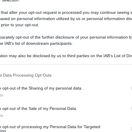
 selection.
 that after your opt-out request is processed you may continue seeing i
ased on personal information utilized by us or personal information dis
 prior to your opt-out.
rately opt-out of the further disclosure of your personal information by
he IAB’s list of downstream participants.
tion may also be disclosed by us to third parties on the IAB’s List of 
 that may further disclose it to other third parties.
 that this website/app uses one or more Google services and may gath
l Data Processing Opt Outs
including but not limited to your visit or usage behaviour. You may click 
Leg
 to Google and its third-party tags to use your data for below specifi
o opt-out of the Sharing of my personal data.
ogle consent section.
In
o opt-out of the Sale of my Personal Data.
In
to opt-out of processing my Personal Data for Targeted
ing.