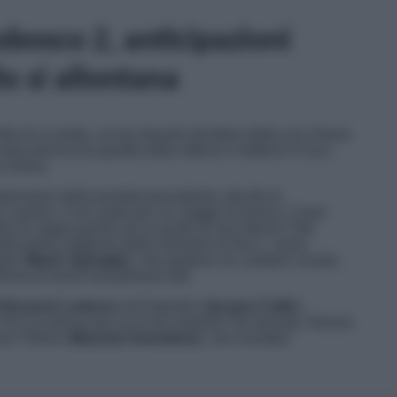
Lobosco 2, anticipazioni
o si allontana
idio di un prete, ucciso davanti all’altare della sua chiesa.
ulla parrocchia gestita dalla vittima e mettono in luce
a chiesa.
prensioni della puntata precedente, decide di
a carriera. Così, parte per un viaggio di lavoro. Come
to di coppia giunto ad un punto di non ritorno? Nel
lla prima stagione della miniserie di Rai 1, viene
elo (
Mario Sgueglia
), che gestisce un cantiere navale,
amma di lavori socialmente utili.
Giovanni Ludeno
) ed Esposito (
Jacopo Cullin
).
 chi è la donna per cui il suo amante l’ha lasciata. Nunzia
uo Trifone (
Maurizio Donadoni
), che ricambia