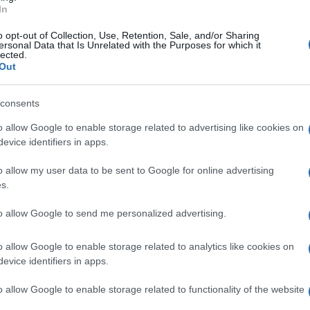
Lettura: 3 minuti
In
o opt-out of Collection, Use, Retention, Sale, and/or Sharing
ersonal Data that Is Unrelated with the Purposes for which it
lected.
Out
consents
o allow Google to enable storage related to advertising like cookies on
evice identifiers in apps.
o allow my user data to be sent to Google for online advertising
s.
to allow Google to send me personalized advertising.
untata di Le Indagini di Lolita Lobosco 2.
 gennaio, su Rai 1. Il Vicequestore
o allow Google to enable storage related to analytics like cookies on
indagare sul misterioso omicidio di un prete.
evice identifiers in apps.
o allow Google to enable storage related to functionality of the website