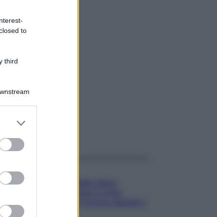
nterest-
closed to
 third
Downstream
er and store
to grant or
gi anche
ed purposes
Gossip
Temptation Island,
presentata la prima
coppia: chi sono Gabriele e
Sara