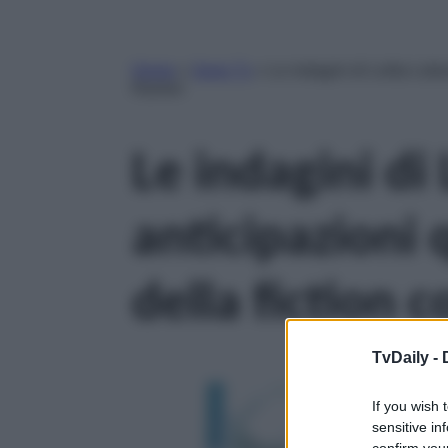
Home
»
Serie Tv
»
Le indagini di Lolita Lobo
Ranieri
Le indagini di
anticipazioni
della fiction c
TvDaily -
If you wish 
sensitive in