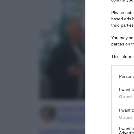
confirm your
Please note
based ads b
third parties
You may sepa
parties on t
This informa
Participants
Please note
Persona
information 
deny consent
I want t
in below Go
Opted 
Chiara Carnà
I want t
Laureata in lettere e filosofia
Opted 
Esperta in cinema e televisione
I want 
le indagini di lolita lobosco
Advertis