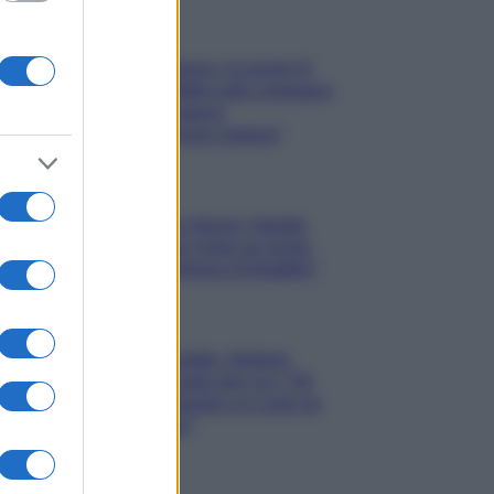
Gossip
Uomini e Donne, le parole di
Andrea Zelletta sulla compagna
Natalia Paragoni:
“L’affronteremo insieme”
Gossip
Uomini e Donne, Natalia
Paragoni rivela sui social:
“Ho il linfoma di Hodgkin”
Gossip
Grande Fratello, Stefania
Orlando rivela solo ora: “Mi
sarebbe piaciuto un ruolo da
opinionista”