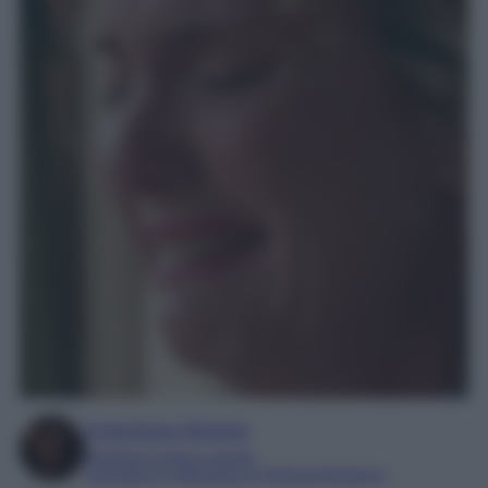
Francesca Simone
Esperta in soap e gossip
Laureata in Letteratura e Filologia Moderna