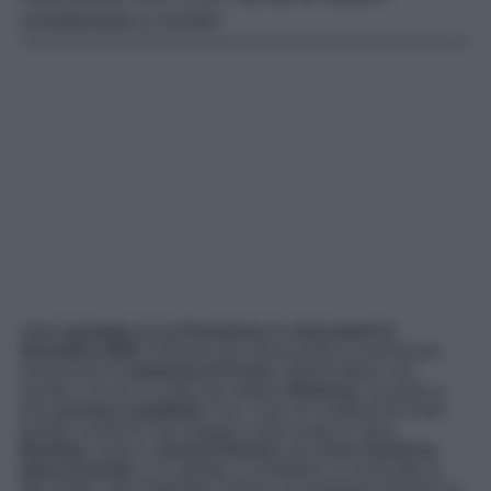
condannata a morte!
Nella
puntata
de
La Promessa
di
mercoledì 31
dicembre 2025
, Romulo sta convocando la servitù per
annunciare la
partenza di Curro
. Quest’ultimo, nel
mentre, si reca a Lujan per vedere
Ramona
, la quale si
dice
pronta a ospitarlo
. Poi, Curro le confessa di voler
portare avanti le sue indagini sulla morte di Jana.
Burdina
, invece,
avverte Alonso
che
Cruz rischia la
pena di morte
, e lo spinge a contattare un avvocato di
alto livello. Nel frattempo, Teresa accompagna Samuel al