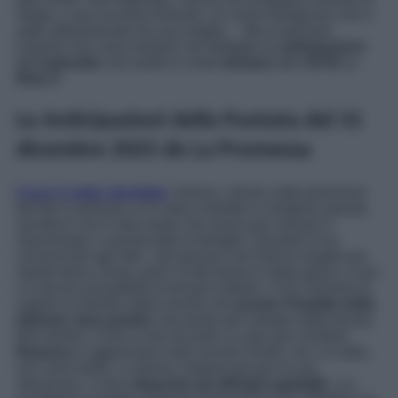
rifugio, e qui incontra Antonito, un uomo bisognoso che è
stato abbandonato da sua moglie… Ma scopriamo
insieme che cosa rivelano nel dettaglio le
anticipazioni
dell’
episodio
che andrà in onda
domani
alle
19:45
su
Rete 4
.
Le Anticipazioni della Puntata del 31
dicembre 2025 de La Promessa
Curro è stato ripudiato
. Alonso, messo sotto pressione
dal Re in persona, si è visto costretto a compiere questa
sacrificio: era il solo modo che aveva per salvare il
marchesato, e quindi tutta la famiglia. Quando lo ha
comunicato agli altri, i più giovani non hanno reagito per
niente bene; ormai, però, la decisione è stata presa, e non
c’è alcuna possibilità di tornare indietro. Così, Romulo fa
sapere ai membri della servitù che
presto il fratello della
defunta Jana partirà
, lasciando per sempre dalla tenuta.
Nel mentre, Curro si sta recando a Lujan per rivedere
Ramona
e aggiornarla sulle recenti novità, che, al solito,
non sono belle. La donna, dispiaciuta per la sua
situazione, si dice
disposta ad offrirgli ospitalità
. Lui