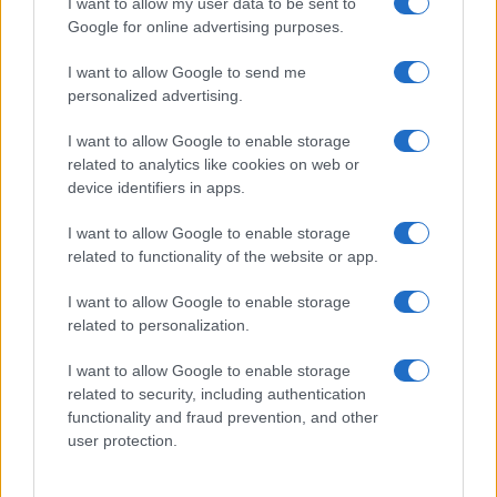
I want to allow my user data to be sent to
Zelletta sulla compagna Natalia
Google for online advertising purposes.
Paragoni: “L’affronteremo insieme”
I want to allow Google to send me
personalized advertising.
Gossip
Uomini e Donne, Natalia
I want to allow Google to enable storage
Paragoni rivela sui social: “Ho il
related to analytics like cookies on web or
linfoma di Hodgkin”
device identifiers in apps.
I want to allow Google to enable storage
Gossip
related to functionality of the website or app.
Grande Fratello, Stefania Orlando
I want to allow Google to enable storage
rivela solo ora: “Mi sarebbe
related to personalization.
piaciuto un ruolo da opinionista”
I want to allow Google to enable storage
related to security, including authentication
functionality and fraud prevention, and other
user protection.