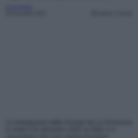
la promessa
30 Dicembre 2025
Lettura: 2 minuti
Le Anticipazioni della Puntata de La Promessa
in onda il 31 dicembre 2025 su Rete 4 ci
raccontano che Cruz rischia di essere