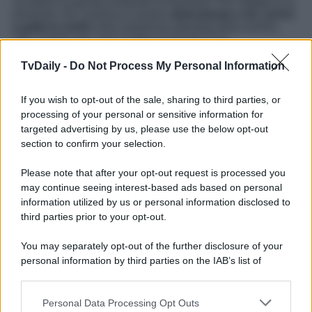
accetterà la gentile proposta di Ramona? Poi,
Curro
le fa
presente che continua a essere
determinato a far venire
a galla la verità
sulla misteriosa dipartita della sorella,
che, a parer suo, non è stata uccisa da Cruz.
Parallelamente, il sergente
Burdina
ha una
comunicazione
urgente
per Alonso
:
sua moglie rischia
TvDaily -
Do Not Process My Personal Information
seriamente
di essere condannata a morte
per l’omicidio
di Jana; le consiglia quindi di trovarle un ottimo avvocato.
If you wish to opt-out of the sale, sharing to third parties, or
Per finire, visto che Maria non se l’è sentita, stavolta
è
Teresa ad accompagnare Samuel
al rifugio per aiutarlo.
processing of your personal or sensitive information for
Qui la cameriera
conosce Antonito
, un uomo bisognoso
targeted advertising by us, please use the below opt-out
che è stato abbandonato da sua moglie…
section to confirm your selection.
La Promessa
, l’avvincente soap opera spagnola, va in
Please note that after your opt-out request is processed you
onda
dal lunedì alla domenica
alle
19:45
su
Rete 4
.
may continue seeing interest-based ads based on personal
Leggi anche
La Promessa Anticipazioni 17 novembre
information utilized by us or personal information disclosed to
2025: Cruz ha un piano…
third parties prior to your opt-out.
You may separately opt-out of the further disclosure of your
personal information by third parties on the IAB’s list of
downstream participants.
Personal Data Processing Opt Outs
This information may also be disclosed by us to third parties