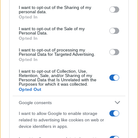
on the IAB’s List of Downstream Participants that may further
I want to opt-out of the Sharing of my
disclose it to other third parties.
personal data.
Opted In
Please note that this website/app uses one or more Google
services and may gather and store information including but
I want to opt-out of the Sale of my
Personal Data.
not limited to your visit or usage behaviour. You may click to
Opted In
grant or deny consent to Google and its third-party tags to
use your data for below specified purposes in below Google
I want to opt-out of processing my
consent section.
Personal Data for Targeted Advertising.
Leggi anche
Opted In
I want to opt-out of Collection, Use,
Retention, Sale, and/or Sharing of my
Personal Data that Is Unrelated with the
Purposes for which it was collected.
Gossip
Opted Out
Temptation Island, presentata
la prima coppia: chi sono
Google consents
Gabriele e Sara
I want to allow Google to enable storage
related to advertising like cookies on web or
Gossip
device identifiers in apps.
Uomini e Donne, le parole di Andrea