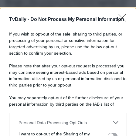
Ricardo
e
Ana
sembrano aver finalmente
superato
tutti i
loro
dissapori
.
Santos
, che non vede l’ora che i genitori
si rimettano insieme per riunire la loro famiglia,
non ha
alcun dubbio
: vedendoli ha la netta sensazione che
TvDaily -
Do Not Process My Personal Information
siano a un passo da un concreto e definitivo
riavvicinamento
… Ma sarà davvero così oppure il
If you wish to opt-out of the sale, sharing to third parties, or
giovane si sta soltanto illudendo? Anticipazioni rivelano
che a breve Ricardo si confiderà con Romulo, al quale
processing of your personal or sensitive information for
confesserà quali siano i suoi sentimenti nei confronti di
targeted advertising by us, please use the below opt-out
Ana e Pia…
section to confirm your selection.
La Promessa
, l’avvincente soap opera spagnola, va in
Please note that after your opt-out request is processed you
onda
dal lunedì alla domenica
alle
19:35
su
Rete 4
.
may continue seeing interest-based ads based on personal
Leggi anche
La Promessa Anticipazioni 29 novembre
information utilized by us or personal information disclosed to
2025: Ricardo rivela che…
third parties prior to your opt-out.
You may separately opt-out of the further disclosure of your
personal information by third parties on the IAB’s list of
downstream participants.
Personal Data Processing Opt Outs
This information may also be disclosed by us to third parties
on the IAB’s List of Downstream Participants that may further
I want to opt-out of the Sharing of my