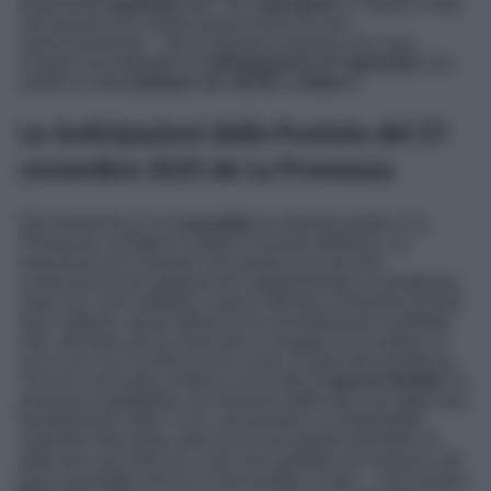
finalmente
superato
tutti i loro
dissapori
, e Santos crede
che questo sia il primo passo verso un loro
riavvicinamento… Ma scopriamo insieme che cosa
rivelano nel dettaglio le
anticipazioni
dell’
episodio
che
andrà in onda
domani
alle
19:35
su
Rete 4
.
Le Anticipazioni della Puntata del 27
novembre 2025 de La Promessa
Dal momento in cui
Leocadia
ha rimesso piede a La
Promessa, a
Cruz
è crollato il mondo addosso. La
marchesa era convinta che questa sua vecchia
conoscenza non potesse più rappresentare un problema,
visto che, anni addietro, aveva ordinato a Romulo di farla
fuori; tuttavia, quest’ultimo le ha recentemente confidato
che, alla fine, gli era mancato il coraggio di ucciderla. E
così, ora Cruz si ritrova tra le mani un gran bel problema.
Tra lei e Leocadia continua una sorta di
guerra fredda
: la
tensione è palpabile, ma nessuna delle due osa attaccare
frontalmente l’altra. Cruz, ad esempio, la metterebbe
volentieri alla porta, però sa di non poterla prendere di
petto per cacciarla via, visto che sarebbe una mossa a dir
poco azzardata che le si ritorcerebbe contro… Nel mentre,