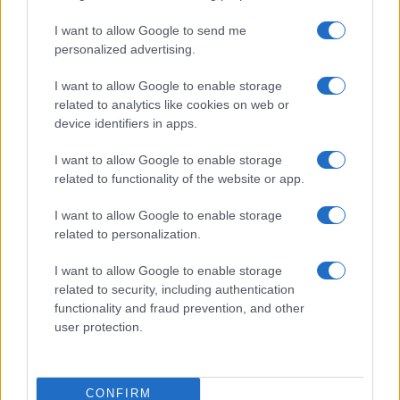
I want to allow Google to send me
personalized advertising.
Gossip
Uomini e Donne, Natalia
I want to allow Google to enable storage
Paragoni rivela sui social: “Ho il
related to analytics like cookies on web or
linfoma di Hodgkin”
device identifiers in apps.
I want to allow Google to enable storage
Gossip
related to functionality of the website or app.
Grande Fratello, Stefania Orlando
I want to allow Google to enable storage
rivela solo ora: “Mi sarebbe
related to personalization.
piaciuto un ruolo da opinionista”
I want to allow Google to enable storage
related to security, including authentication
functionality and fraud prevention, and other
user protection.
© – TvDaily.it – Anicaflash S.r.l. – P.Iva 01816001000 – Testata Giornalistica
registrata presso il Tribunale ordinario di Roma, n° 35/2019 del 14/03/2019
CONFIRM