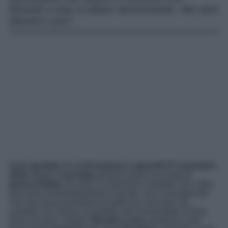
Ricardo e Ana si stiano riavvicinando. Ma sarà
davvero così?
Nella
puntata
de
La Promessa
di
giovedì 27 novembre
2025
,
Cruz
e
Leocadia
portano avanti una sorta di
guerra fredda
. Di certo, la marchesa vorrebbe che l’altra
lasciasse immediatamente la tenuta, ma è consapevole
che non possa prenderla di petto per cacciarla via:
sarebbe una mossa azzardata che rischierebbe di farla
finire nei guai. Intanto,
Ricardo e Ana
sembrano aver