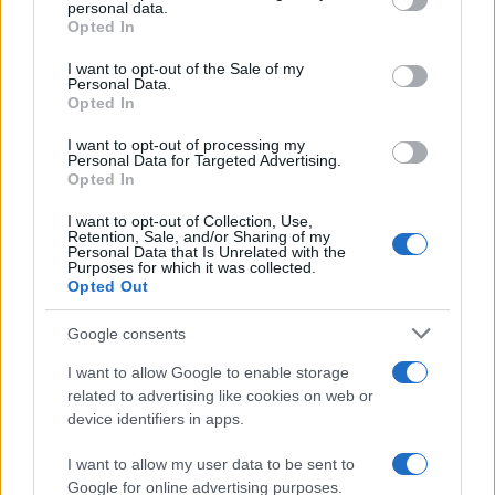
disclose it to other third parties.
personal data.
Opted In
Please note that this website/app uses one or more Google
services and may gather and store information including but
I want to opt-out of the Sale of my
Personal Data.
not limited to your visit or usage behaviour. You may click to
Opted In
grant or deny consent to Google and its third-party tags to
use your data for below specified purposes in below Google
I want to opt-out of processing my
consent section.
Personal Data for Targeted Advertising.
Leggi anche
Opted In
I want to opt-out of Collection, Use,
Retention, Sale, and/or Sharing of my
Personal Data that Is Unrelated with the
Purposes for which it was collected.
Gossip
Opted Out
Temptation Island, presentata
la prima coppia: chi sono
Google consents
Gabriele e Sara
I want to allow Google to enable storage
related to advertising like cookies on web or
Gossip
device identifiers in apps.
Uomini e Donne, le parole di Andrea
I want to allow my user data to be sent to
Zelletta sulla compagna Natalia
Google for online advertising purposes.
Paragoni: “L’affronteremo insieme”