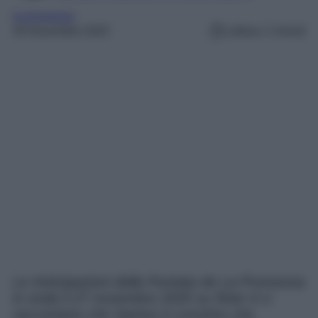
la promessa
26 Novembre 2025
Lettura: 2 minuti
Le Anticipazioni della Puntata de La Promessa
in onda il 27 novembre 2025 su Rete 4 ci
raccontano che Santos è convinto che