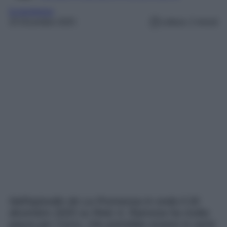
la promessa
25 Dicembre 2025
Lettura: 2 minuti
Nell’episodio de La Promessa in onda il 26
dicembre 2025 su Rete 4, Ramona ha molta
paura per Curro, che potrebbe essere in serio