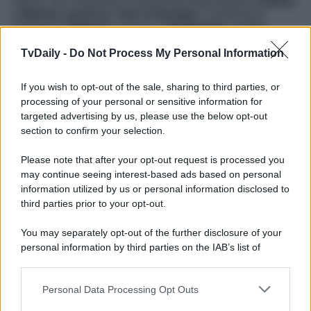
Intanto, per risollevare la situazione della tenuta,
Catalina
e Martina vendono i beni di famiglia
. Centreranno
l’obiettivo?
Ramona
, invece, è
terrorizzata
. Il dottor
Gamarra, poco dopo essere stato interrogato da
Curro
, è
scomparso nel nulla, e ora lei teme che quest’ultimo
TvDaily -
Do Not Process My Personal Information
possa essere
in pericolo
. Ramona invita Curro a stare
molto attento… Nel frattempo, Lope prova ad opporsi con
If you wish to opt-out of the sale, sharing to third parties, or
tutte le forse al
licenziamento di Simona
, ma Petra è
irremovibile: la cuoca deve lasciare subito La Promessa.
processing of your personal or sensitive information for
Per finire,
Manuel non sa se partire
da solo per l’Italia…
targeted advertising by us, please use the below opt-out
Che cosa sceglierà di fare?
section to confirm your selection.
La Promessa
, l’avvincente soap opera spagnola, va in
Please note that after your opt-out request is processed you
onda
dal lunedì alla domenica
alle
19:35
su
Rete 4
.
may continue seeing interest-based ads based on personal
Leggi anche
La Promessa Anticipazioni 28 novembre
information utilized by us or personal information disclosed to
2025: Curro nel panico!
third parties prior to your opt-out.
You may separately opt-out of the further disclosure of your
personal information by third parties on the IAB’s list of
downstream participants.
Personal Data Processing Opt Outs
This information may also be disclosed by us to third parties
on the IAB’s List of Downstream Participants that may further