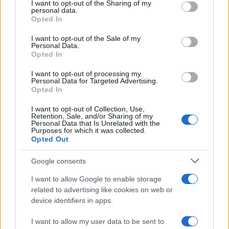
I want to opt-out of the Sharing of my
disclose it to other third parties.
personal data.
Opted In
Please note that this website/app uses one or more Google
services and may gather and store information including but
I want to opt-out of the Sale of my
Personal Data.
not limited to your visit or usage behaviour. You may click to
Opted In
grant or deny consent to Google and its third-party tags to
use your data for below specified purposes in below Google
I want to opt-out of processing my
consent section.
Personal Data for Targeted Advertising.
Leggi anche
Opted In
I want to opt-out of Collection, Use,
Retention, Sale, and/or Sharing of my
Personal Data that Is Unrelated with the
Purposes for which it was collected.
Gossip
Opted Out
Temptation Island, presentata
la prima coppia: chi sono
Google consents
Gabriele e Sara
I want to allow Google to enable storage
related to advertising like cookies on web or
Gossip
device identifiers in apps.
Uomini e Donne, le parole di Andrea
I want to allow my user data to be sent to
Zelletta sulla compagna Natalia