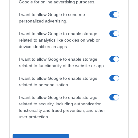
Google for online advertising purposes.
Paragoni: “L’affronteremo insieme”
I want to allow Google to send me
personalized advertising.
Gossip
Uomini e Donne, Natalia
I want to allow Google to enable storage
Paragoni rivela sui social: “Ho il
related to analytics like cookies on web or
linfoma di Hodgkin”
device identifiers in apps.
I want to allow Google to enable storage
Gossip
related to functionality of the website or app.
Grande Fratello, Stefania Orlando
I want to allow Google to enable storage
rivela solo ora: “Mi sarebbe
related to personalization.
piaciuto un ruolo da opinionista”
I want to allow Google to enable storage
related to security, including authentication
functionality and fraud prevention, and other
user protection.
© – TvDaily.it – Anicaflash S.r.l. – P.Iva 01816001000 – Testata Giornalistica