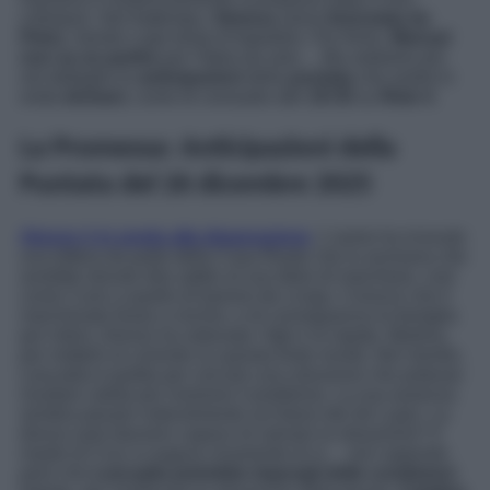
colloquio. Nel frattempo,
Simona
viene
licenziata da
Petra
, mentre Lope tenta d’impedirlo. Per finire,
Manuel
non sa se partire
per l’Italia da solo… Ma vediamo più
nel dettaglio le
anticipazioni
della
puntata
che andrà in
onda
domani
, come di consueto alle
19:35
su
Rete 4
.
La Promessa: Anticipazioni della
Puntata del 26 dicembre 2025
Alonso è in preda alla disperazione
. L’uomo ha ricevuto
una lettera da parte della Casa Reale che lo avvisava che
avrebbe dovuto dire addio al suo titolo di marchese, così
come Curro a quello di barone de Linaja. Conscio che il
marchesato fosse a rischio, e di conseguenza la famiglia
per intero, Alonso ha radunato i figli e la nipote, Martina,
per metterli al corrente su questa triste novità. Nel mentre,
Leocadia è partita per cercare una soluzione che potesse
risultare valida per risolvere il problema. La sua assenza
sembra pesare notevolmente sul futuro dei de Lujan. La
donna sarà davvero capace di salvare la situazione? Il
marito di Cruz si augura vivamente di sì… non sapendo
però che
Leocadia potrebbe imporgli delle condizioni
.