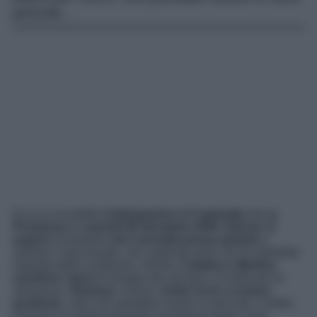
pericolo…
Ecco le incredibili
Anticipazioni
dell’
episodio
de
La
Promessa
di
venerdì 26 dicembre 2025
:
Alonso si
augura
vivamente
che Leocadia possa aiutarlo
a
salvare il marchesato, non sapendo però che lei potrebbe
imporgli delle condizioni. Intanto,
Catalina e Martina
vendono i beni
di famiglia per provare a risollevare la
situazione.
Ramona
, invece,
invita Curro a essere
prudente
, visto che potrebbe essere in pericolo: il dottor
Gamarra è misteriosamente scomparso dopo il loro