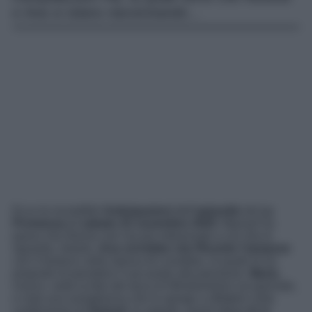
e Ana si stiano riavvicinando…
Ecco le incredibili
Anticipazioni
dell’
episodio
de
La
Promessa
di
sabato 22 novembre 2025
: Manuel ha
paura che Alonso non sia più interessato a ciò che lo
riguarda. Intanto,
Ana vorrebbe che Ricardo l’aiutasse
con il trasloco nella stanza di Lourditas, la quale le ha
proposto di prendere il suo posto alla pensione.
Maria
,
invece, vede la foto del duca di Windsorheim sul giornale,
e nota una somiglianza che la spinge a riflettere sulla
confessione di
Samuel
. In seguito, quest’ultimo
le si