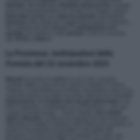
dichiara
. Nel frattempo,
Romulo rassicura Pia
, la quale
teme un riavvicinamento tra l’amato e la moglie, mentre
Petra dice a Cruz
che
Jana ha ricevuto
nuovamente
Ramona
nello studio dei maggiordomi grazie a Manuel…
Ma vediamo più nel dettaglio le
anticipazioni
della
puntata
che andrà in onda
domani
, come di consueto
alle
19:35
su
Rete 4
.
La Promessa: Anticipazioni della
Puntata del 22 novembre 2025
Manuel
ha avuto un battibecco con Cruz, la quale
avrebbe detto a Jana di non volere il nipotino in arrivo.
Tuttavia, il marchesino ha il timore che proprio come Cruz,
neanche Alonso sia dalla sua parte. Manuel ha la terribile
impressione
che
il padre non sia più interessato
a ciò
che lo riguarda, concentrato su La Promessa – che non
naviga in buone acque – com’è. Intanto,
Ana chiede
aiuto a Ricardo
. La donna ha bisogno di una mano per
affrontare al meglio il trasloco nella stanza di Lourditas, la
quale le ha proposto di prendere il suo posto alla
pensione; il marito accetterà di aiutarla? Di certo, non