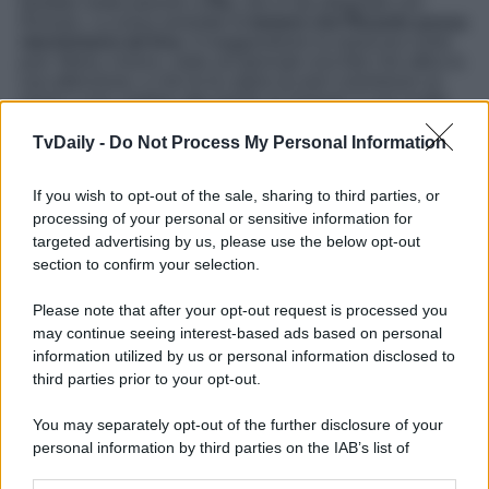
farebbe molto piacere a
Pia
, che si sta sfogando con
Romulo. La rossa ammette di
temere che Ricardo possa
riavvicinarsi ad Ana
. Il maggiordomo la rassicura come
può. Maria, invece, vede sul giornale una foto che attira la
sua attenzione, e che le fa capire di aver commesso un
errore a non credere alle parole di Samuel: è uno scatto
del duca di Windsorheim, e la loro somiglianza è
evidente. La cameriera si rende conto che il prete ha detto
TvDaily -
Do Not Process My Personal Information
la verità, è il figlio del sopracitato nobile. In seguito, però,
Samuel
avrà altro di cui parlare con
Maria: vuole
If you wish to opt-out of the sale, sharing to third parties, or
dichiararle i suoi sentimenti
. Nel frattempo,
Petra
informa Cruz
che
Jana ha ricevuto nuovamente
processing of your personal or sensitive information for
Ramona
nello studio dei maggiordomi, e che se ci è
targeted advertising by us, please use the below opt-out
riuscita è tutto
merito di Manuel
…
section to confirm your selection.
La Promessa
, l’avvincente soap opera spagnola, va in
Please note that after your opt-out request is processed you
onda
dal lunedì alla domenica
alle
19:35
su
Rete 4
.
may continue seeing interest-based ads based on personal
Leggi anche
La Promessa Anticipazioni 12 novembre
information utilized by us or personal information disclosed to
2025: Pia contro Ana!
third parties prior to your opt-out.
You may separately opt-out of the further disclosure of your
personal information by third parties on the IAB’s list of
downstream participants.