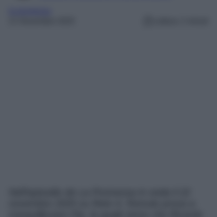
la promessa
21 Novembre 2025
Lettura: 2 minuti
Nell’episodio de La Promessa in onda il 22
novembre 2025 su Rete 4, Romulo prova a
tranquillizzare Pia, la quale teme che Ricardo