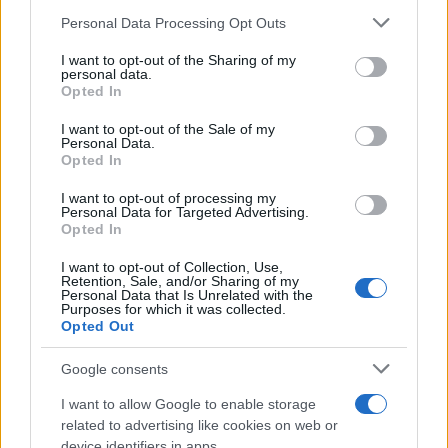
Personal Data Processing Opt Outs
This information may also be disclosed by us to third parties
on the IAB’s List of Downstream Participants that may further
I want to opt-out of the Sharing of my
disclose it to other third parties.
personal data.
Opted In
Please note that this website/app uses one or more Google
services and may gather and store information including but
I want to opt-out of the Sale of my
Personal Data.
not limited to your visit or usage behaviour. You may click to
Opted In
grant or deny consent to Google and its third-party tags to
use your data for below specified purposes in below Google
I want to opt-out of processing my
consent section.
Personal Data for Targeted Advertising.
Leggi anche
Opted In
I want to opt-out of Collection, Use,
Retention, Sale, and/or Sharing of my
Personal Data that Is Unrelated with the
Purposes for which it was collected.
Gossip
Opted Out
Temptation Island, presentata
la prima coppia: chi sono
Google consents
Gabriele e Sara
I want to allow Google to enable storage
related to advertising like cookies on web or
Gossip
device identifiers in apps.