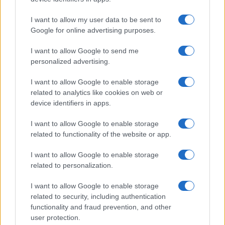
Uomini e Donne, le parole di Andrea
I want to allow my user data to be sent to
Zelletta sulla compagna Natalia
Google for online advertising purposes.
Paragoni: “L’affronteremo insieme”
I want to allow Google to send me
personalized advertising.
Gossip
Uomini e Donne, Natalia
I want to allow Google to enable storage
Paragoni rivela sui social: “Ho il
related to analytics like cookies on web or
linfoma di Hodgkin”
device identifiers in apps.
I want to allow Google to enable storage
Gossip
related to functionality of the website or app.
Grande Fratello, Stefania Orlando
I want to allow Google to enable storage
rivela solo ora: “Mi sarebbe
related to personalization.
piaciuto un ruolo da opinionista”
I want to allow Google to enable storage
related to security, including authentication
functionality and fraud prevention, and other
user protection.