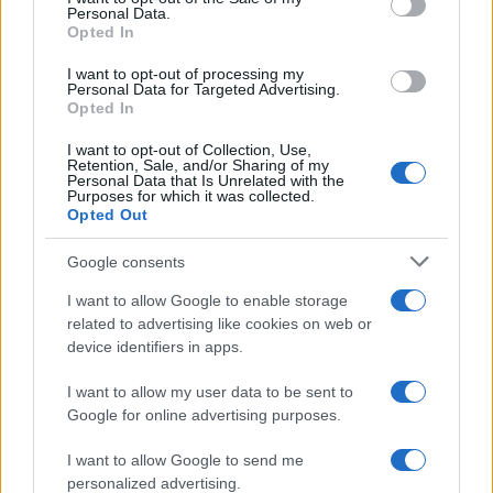
Personal Data.
not limited to your visit or usage behaviour. You may click to
Opted In
grant or deny consent to Google and its third-party tags to
use your data for below specified purposes in below Google
I want to opt-out of processing my
consent section.
Personal Data for Targeted Advertising.
Leggi anche
Opted In
I want to opt-out of Collection, Use,
Retention, Sale, and/or Sharing of my
Personal Data that Is Unrelated with the
Purposes for which it was collected.
Gossip
Opted Out
Temptation Island, presentata
la prima coppia: chi sono
Google consents
Gabriele e Sara
I want to allow Google to enable storage
related to advertising like cookies on web or
Gossip
device identifiers in apps.
Uomini e Donne, le parole di Andrea
I want to allow my user data to be sent to
Zelletta sulla compagna Natalia
Google for online advertising purposes.
Paragoni: “L’affronteremo insieme”
I want to allow Google to send me
personalized advertising.
Gossip