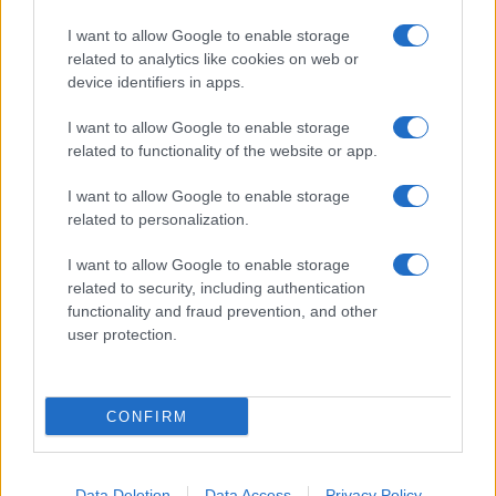
Uomini e Donne, Natalia
I want to allow Google to enable storage
Paragoni rivela sui social: “Ho il
related to analytics like cookies on web or
linfoma di Hodgkin”
device identifiers in apps.
I want to allow Google to enable storage
Gossip
related to functionality of the website or app.
Grande Fratello, Stefania Orlando
I want to allow Google to enable storage
rivela solo ora: “Mi sarebbe
related to personalization.
piaciuto un ruolo da opinionista”
I want to allow Google to enable storage
related to security, including authentication
functionality and fraud prevention, and other
user protection.
© – TvDaily.it – Anicaflash S.r.l. – P.Iva 01816001000 – Testata Giornalistica
registrata presso il Tribunale ordinario di Roma, n° 35/2019 del 14/03/2019
CONFIRM
Chi siamo
Redazione
Codice Etico
Contatti
Data Deletion
Data Access
Privacy Policy