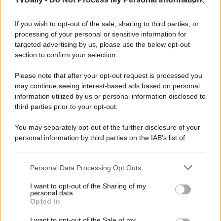
per lasciare
Alonso di stucco
. La donna spiazza il
marchese con un incredibile
regalo
, ossia un’automobile.
If you wish to opt-out of the sale, sharing to third parties, or
Vera
, invece, è
in grande apprensione per Lope
, del
quale, dopo che ha lasciato casa di Amalia, non ha più
processing of your personal or sensitive information for
avuto nessuna notizia. Che fine avrà mai fatto il cuoco? Si
targeted advertising by us, please use the below opt-out
sarà cacciato in qualche guaio?
section to confirm your selection.
La Promessa
, l’avvincente soap opera spagnola, va in
Please note that after your opt-out request is processed you
onda
dal lunedì alla domenica
alle
19:45
su
Rete 4
.
may continue seeing interest-based ads based on personal
Leggi anche
La Promessa Anticipazioni Settimanali:
information utilized by us or personal information disclosed to
Puntate dal 31 maggio al 6 giugno 2026
third parties prior to your opt-out.
You may separately opt-out of the further disclosure of your
personal information by third parties on the IAB’s list of
downstream participants.
Personal Data Processing Opt Outs
This information may also be disclosed by us to third parties
on the IAB’s List of Downstream Participants that may further
I want to opt-out of the Sharing of my
disclose it to other third parties.
personal data.
Opted In
Please note that this website/app uses one or more Google
services and may gather and store information including but
I want to opt-out of the Sale of my