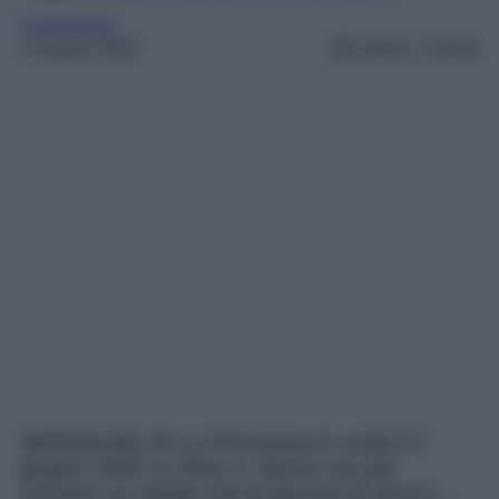
la promessa
1 Giugno 2026
Lettura: 2 minuti
Nell’episodio de La Promessa in onda il 2
giugno 2026 su Rete 4, Alonso sta per
ricevere un regalo che lo lascerà di stucco…