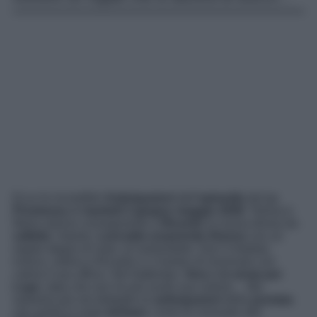
Ecco le incredibili
Anticipazioni
dell’
episodio
de
La
Promessa
di
martedì 2 giugno maggio 2026
: Teresa e
Maria stanno consegnando a
Ricardo
la nuova divisa da
valletto
. Intanto,
Leocadia sorprende Alonso
con un
regalo degno di nota: un’automobile. Don Cristobal,
invece, ordina a Ricardo e a Santos di rinnovare con
calma il suo ufficio. Nel frattempo,
Vera
è
in ansia per
Lope
, dato che non ha più avuto sue notizie… Ma
vediamo più nel dettaglio le
anticipazioni
della
puntata
che andrà in onda
domani
, come di consueto alle