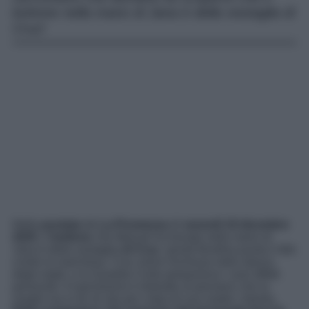
bottone nella mano di Jana è della vestaglia di
Cruz!
Nella
puntata
de
La Promessa
di
venerdì 19 dicembre
2025
, il
bottone
che Manuel ha trovato nella mano di
Jana è della vestaglia
di Cruz
, quindi Burdina punta il dito
contro la marchesa. Cruz viene rinchiusa nella stanza
degli ospiti, e la Guardia Civile perquisisce i suoi effetti
personali. Il marchesino è distrutto al pensiero che la
moglie sia in fin di vita per colpa di sua madre. Intanto,