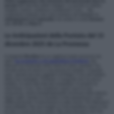
Petra suggerisce che nessuno del personale lasci la
tenuta
fino alla fine delle indagini. La servitù si ribella.
Angela, invece, continua a sostenere Curro… Ma
scopriamo insieme che cosa rivelano nel dettaglio le
anticipazioni
dell’
episodio
che andrà in onda
domani
alle
19:35
su
Rete 4
.
Le Anticipazioni della Puntata del 15
dicembre 2025 de La Promessa
Il sergente
Burdina
ha un agghiacciante annuncio da
dare:
ha scoperto a chi appartiene il bottone
che
Manuel ha rinvenuto nella mano di Jana, quando l’ha
trovata priva di sensi in una pozza di sangue. A quanto
pare, questo piccolo oggetto è di
Cruz
: è uno dei bottoni
della sua vestaglia. Pertanto, il sergente non ha alcun
dubbio, in cima alla lista dei sospettati c’è proprio la
marchesa. Cruz, che sostiene a gran voce la sua
innocenza, viene immediatamente rinchiusa nella stanza
degli ospiti, mentre la Guardia Civile perquisisce i suoi
effetti personali. Il marchesino è sotto shock. Per Manuel è
inaccettabile che sua moglie e il loro bambino siano in fin
di vita a causa di sua madre. Ma sarà davvero così che