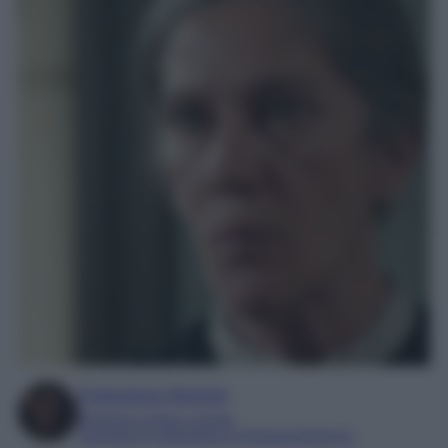
Francesca Simone
Esperta in soap e gossip
Laureata in Letteratura e Filologia Moderna