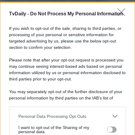
stanno le cose? Al contempo, Petra ha un’idea:
suggerisce che nessuno del personale lasci la tenuta,
almeno fino al momento in cui le indagini non verranno
TvDaily -
Do Not Process My Personal Information
dichiarate ufficialmente concluse. I membri della servitù
non lo trovano giusto, quindi provano a farsi sentire, ma
If you wish to opt-out of the sale, sharing to third parties, or
non ottenendo nulla. Parallelamente,
Angela
resta
al
fianco di Curro.
Quest’ultimo è in ansia per le sorti della
processing of your personal or sensitive information for
sorella, ma è anche scombussolato per l’articolo che è
targeted advertising by us, please use the below opt-out
appena uscito su di lui: ormai tutti sanno chi sia davvero…
section to confirm your selection.
La Promessa
, l’avvincente soap opera spagnola, va in
Please note that after your opt-out request is processed you
onda
dal lunedì alla domenica
alle
19:35
su
Rete 4
.
may continue seeing interest-based ads based on personal
Leggi anche
La Promessa Anticipazioni 18 dicembre
information utilized by us or personal information disclosed to
2025: Manuel accusa Cruz e Alonso!
third parties prior to your opt-out.
You may separately opt-out of the further disclosure of your
personal information by third parties on the IAB’s list of
downstream participants.
Personal Data Processing Opt Outs
This information may also be disclosed by us to third parties
on the IAB’s List of Downstream Participants that may further
I want to opt-out of the Sharing of my
disclose it to other third parties.
personal data.