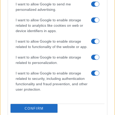
I want to allow Google to send me
personalized advertising.
Gossip
Uomini e Donne, Natalia
I want to allow Google to enable storage
Paragoni rivela sui social: “Ho il
related to analytics like cookies on web or
linfoma di Hodgkin”
device identifiers in apps.
I want to allow Google to enable storage
Gossip
related to functionality of the website or app.
Grande Fratello, Stefania Orlando
I want to allow Google to enable storage
rivela solo ora: “Mi sarebbe
related to personalization.
piaciuto un ruolo da opinionista”
I want to allow Google to enable storage
related to security, including authentication
functionality and fraud prevention, and other
user protection.
© – TvDaily.it – Anicaflash S.r.l. – P.Iva 01816001000 – Testata Giornalistica
registrata presso il Tribunale ordinario di Roma, n° 35/2019 del 14/03/2019
CONFIRM