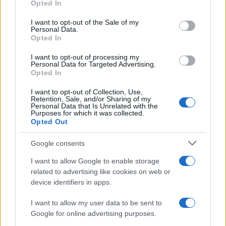
Opted In
Please note that this website/app uses one or more Google
services and may gather and store information including but
I want to opt-out of the Sale of my
Personal Data.
not limited to your visit or usage behaviour. You may click to
Opted In
grant or deny consent to Google and its third-party tags to
use your data for below specified purposes in below Google
I want to opt-out of processing my
consent section.
Personal Data for Targeted Advertising.
Leggi anche
Opted In
I want to opt-out of Collection, Use,
Retention, Sale, and/or Sharing of my
Personal Data that Is Unrelated with the
Purposes for which it was collected.
Gossip
Opted Out
Temptation Island, presentata
la prima coppia: chi sono
Google consents
Gabriele e Sara
I want to allow Google to enable storage
related to advertising like cookies on web or
Gossip
device identifiers in apps.
Uomini e Donne, le parole di Andrea
I want to allow my user data to be sent to
Zelletta sulla compagna Natalia
Google for online advertising purposes.
Paragoni: “L’affronteremo insieme”