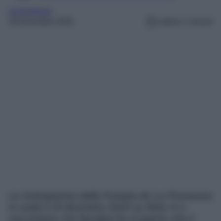
la promessa
18 Dicembre 2025
Lettura: 2 minuti
Le Anticipazioni della Puntata de La Promessa
in onda il 19 dicembre 2025 su Rete 4 ci
raccontano che Burdina ha scoperto che il