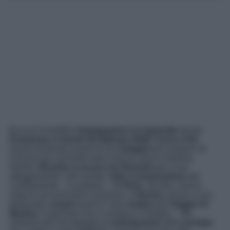
Ecco le incredibili
Anticipazioni
dell’
episodio
de
La
Promessa
di
lunedì 16 febbraio 2026
:
Curro e Pia
stanno portando avanti le loro
indagini
per scoprire se
Lorenzo sia coinvolto nelle morti di Jana e Dolores.
Intanto,
Ricardo si scusa con Romulo
per il suo
atteggiamento. Nel mentre,
tutti si sorprendono
del
cambiamento – in positivo – di
Petra
. Jacobo, invece,
vede le sue previsioni avverarsi, e
Alonso
, grazie a una
telefonata,
scopre
qual è il vero
motivo
del
viaggio di
Martina
: la giovane non è andata a Cordoba… Ma
vediamo più nel dettaglio le
anticipazioni
della
puntata