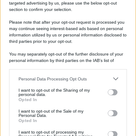
Cordoba, ma la verità è tutt’altra: è
andata a trovare
sua
targeted advertising by us, please use the below opt-out
zia
Cruz in carcere
. Come reagirà il marchese?
section to confirm your selection.
La Promessa
, l’avvincente soap opera spagnola, va in
Please note that after your opt-out request is processed you
onda
dal lunedì alla domenica
alle
19:45
su
Rete 4
.
may continue seeing interest-based ads based on personal
Leggi anche
La Promessa Anticipazioni 6 febbraio 2026:
information utilized by us or personal information disclosed to
Lorenzo mette zizzania…
third parties prior to your opt-out.
You may separately opt-out of the further disclosure of your
personal information by third parties on the IAB’s list of
downstream participants.
Personal Data Processing Opt Outs
This information may also be disclosed by us to third parties
on the IAB’s List of Downstream Participants that may further
I want to opt-out of the Sharing of my
disclose it to other third parties.
personal data.
Opted In
Please note that this website/app uses one or more Google
services and may gather and store information including but
I want to opt-out of the Sale of my
Personal Data.
not limited to your visit or usage behaviour. You may click to
Opted In
grant or deny consent to Google and its third-party tags to
use your data for below specified purposes in below Google
I want to opt-out of processing my
consent section.