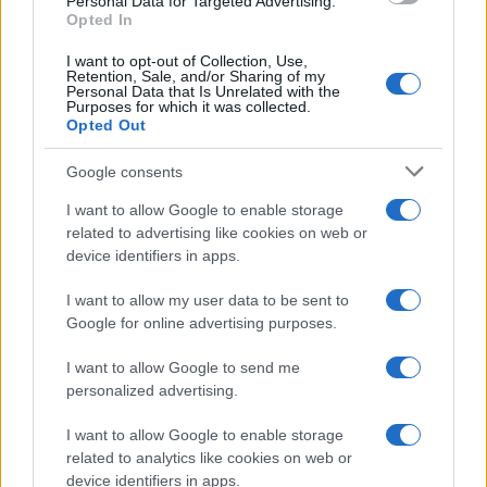
Personal Data for Targeted Advertising.
Leggi anche
Opted In
I want to opt-out of Collection, Use,
Retention, Sale, and/or Sharing of my
Personal Data that Is Unrelated with the
Purposes for which it was collected.
Gossip
Opted Out
Temptation Island, presentata
la prima coppia: chi sono
Google consents
Gabriele e Sara
I want to allow Google to enable storage
related to advertising like cookies on web or
Gossip
device identifiers in apps.
Uomini e Donne, le parole di Andrea
I want to allow my user data to be sent to
Zelletta sulla compagna Natalia
Google for online advertising purposes.
Paragoni: “L’affronteremo insieme”
I want to allow Google to send me
personalized advertising.
Gossip
Uomini e Donne, Natalia
I want to allow Google to enable storage
Paragoni rivela sui social: “Ho il
related to analytics like cookies on web or
linfoma di Hodgkin”
device identifiers in apps.