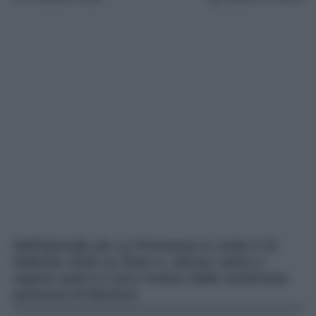
Nell’episodio de La Promessa in onda il 16
febbraio 2026 su Rete 4, Alonso viene a
sapere qual è il vero motivo della misteriosa
partenza di Martina!