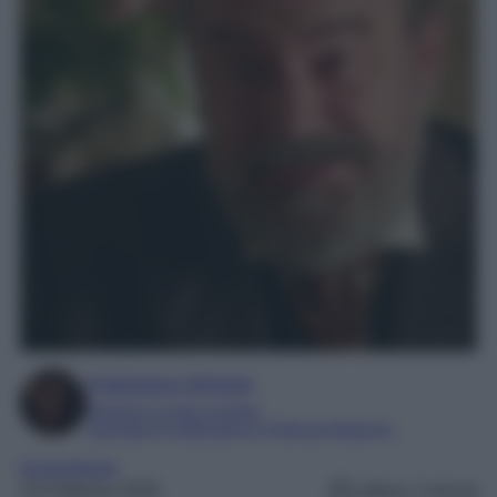
Francesca Simone
Esperta in soap e gossip
Laureata in Letteratura e Filologia Moderna
la promessa
15 Febbraio 2026
Lettura: 2 minuti