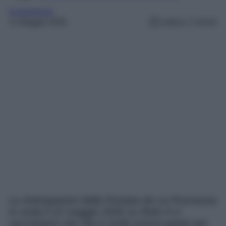
la promessa
11 Maggio 2026
Lettura: 2 minuti
Le Anticipazioni della Puntata de La Promessa
in onda il 12 maggio 2026 su Rete 4 ci
raccontano che Pia è molto preoccupata per