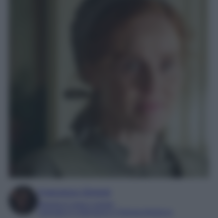
Francesca Simone
Esperta in soap e gossip
Laureata in Letteratura e Filologia Moderna