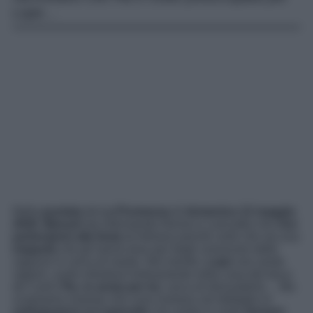
Lope…
Nella
puntata
de
La Promessa
di
domenica 12 maggio
2026
,
Manuel
sta informando Alonso e Leocadia che
non
parteciperà alla festa
di Adriano poiché certo che sia una
trappola
che gli hanno teso per fargli conoscere delle
ragazze in cerca di marito. Nel mentre,
Lope
non sente
ragioni, vuole introdursi furtivamente nella casa del duca
de Carril;
Pia
,
in ansia per lui
, cerca di dissuaderlo… Ma
scopriamo insieme che cosa rivelano nel dettaglio le
anticipazioni
dell’
episodio
che andrà in onda
domani