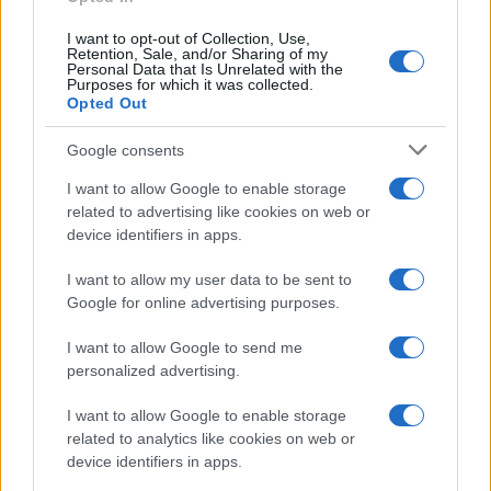
I want to opt-out of Collection, Use,
Retention, Sale, and/or Sharing of my
Personal Data that Is Unrelated with the
Purposes for which it was collected.
Gossip
Opted Out
Temptation Island, presentata
la prima coppia: chi sono
Google consents
Gabriele e Sara
I want to allow Google to enable storage
related to advertising like cookies on web or
Gossip
device identifiers in apps.
Uomini e Donne, le parole di Andrea
I want to allow my user data to be sent to
Zelletta sulla compagna Natalia
Google for online advertising purposes.
Paragoni: “L’affronteremo insieme”
I want to allow Google to send me
personalized advertising.
Gossip
Uomini e Donne, Natalia
I want to allow Google to enable storage
Paragoni rivela sui social: “Ho il
related to analytics like cookies on web or
linfoma di Hodgkin”
device identifiers in apps.