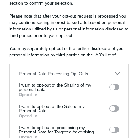
insistenza – a Vera di aiutarlo a centrare il suo obiettivo.
section to confirm your selection.
Pia
è a dir poco
allarmata
. La rossa teme che il cuoco
possa cacciarsi in un brutto guaio, ed è per questo motivo
Please note that after your opt-out request is processed you
che vorrebbe riuscire a dissuaderlo… Ce la farà?
may continue seeing interest-based ads based on personal
La Promessa
, l’avvincente soap opera spagnola, va in
information utilized by us or personal information disclosed to
onda
dal lunedì alla domenica
alle
19:45
su
Rete 4
.
third parties prior to your opt-out.
You may separately opt-out of the further disclosure of your
personal information by third parties on the IAB’s list of
downstream participants.
Personal Data Processing Opt Outs
This information may also be disclosed by us to third parties
on the IAB’s List of Downstream Participants that may further
I want to opt-out of the Sharing of my
disclose it to other third parties.
personal data.
Opted In
Please note that this website/app uses one or more Google
services and may gather and store information including but
I want to opt-out of the Sale of my
Personal Data.
not limited to your visit or usage behaviour. You may click to
Opted In
grant or deny consent to Google and its third-party tags to
use your data for below specified purposes in below Google
I want to opt-out of processing my
consent section.
Personal Data for Targeted Advertising.
Leggi anche
Opted In