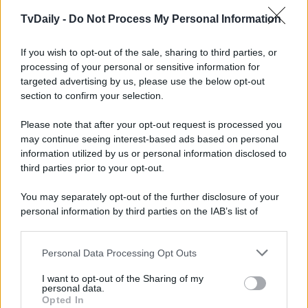
figlio possa aver commesso uno dei suoi colpi di testa…
Sarà davvero così? Nel frattempo,
Lorenzo si mostra
TvDaily -
Do Not Process My Personal Information
impietoso
– come al solito –
nei confronti di Eugenia
,
poiché il suo unico obiettivo è rispedirla in sanatorio per
If you wish to opt-out of the sale, sharing to third parties, or
togliersela dai piedi; per centrare il suo obiettivo, il
Capitano le sta dando delle notizie sconvolgenti, in modo
processing of your personal or sensitive information for
tale da
destabilizzarla
, come quella dell’arresto di Cruz
targeted advertising by us, please use the below opt-out
per l’omicidio di Jana!
section to confirm your selection.
La Promessa
, l’avvincente soap opera spagnola, va in
Please note that after your opt-out request is processed you
onda
dal lunedì alla domenica
alle
19:45
su
Rete 4
.
may continue seeing interest-based ads based on personal
Leggi anche
La Promessa Anticipazioni 20 gennaio 2026:
information utilized by us or personal information disclosed to
Samuel fa centro!
third parties prior to your opt-out.
You may separately opt-out of the further disclosure of your
personal information by third parties on the IAB’s list of
downstream participants.
Personal Data Processing Opt Outs
This information may also be disclosed by us to third parties
on the IAB’s List of Downstream Participants that may further
I want to opt-out of the Sharing of my
disclose it to other third parties.
personal data.
Opted In
Please note that this website/app uses one or more Google