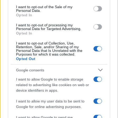
services and may gather and store information including but
I want to opt-out of the Sale of my
Personal Data.
not limited to your visit or usage behaviour. You may click to
Opted In
grant or deny consent to Google and its third-party tags to
use your data for below specified purposes in below Google
I want to opt-out of processing my
consent section.
Personal Data for Targeted Advertising.
Leggi anche
Opted In
I want to opt-out of Collection, Use,
Retention, Sale, and/or Sharing of my
Personal Data that Is Unrelated with the
Purposes for which it was collected.
Gossip
Opted Out
Temptation Island, presentata
la prima coppia: chi sono
Google consents
Gabriele e Sara
I want to allow Google to enable storage
related to advertising like cookies on web or
Gossip
device identifiers in apps.
Uomini e Donne, le parole di Andrea
I want to allow my user data to be sent to
Zelletta sulla compagna Natalia
Google for online advertising purposes.
Paragoni: “L’affronteremo insieme”
I want to allow Google to send me