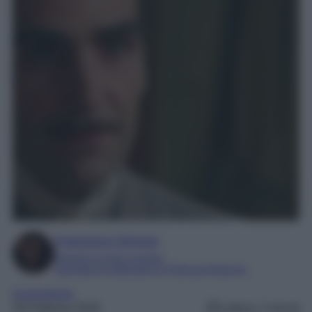
Francesca Simone
Esperta in soap e gossip
Laureata in Letteratura e Filologia Moderna
la promessa
28 Febbraio 2026
Lettura: 2 minuti