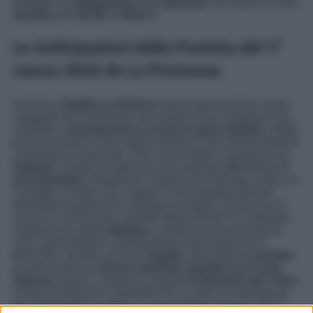
dettaglio le
anticipazioni
dell’
episodio
che andrà in onda
domani
alle
19:45
su
Rete 4
.
Le Anticipazioni della Puntata del 1°
marzo 2026 de La Promessa
Alla fine,
Catalina e Adriano
hanno deciso di fare come
suggerito loro da Alonso: per evitare di far scoppiare uno
scandalo,
convoleranno a nozze in gran segreto
. Infatti,
pur di coronare il loro sogno d’amore, sono anche disposti
a sposarsi di nascosto. Così, sono andati a parlarne con
Samuel
, il quale ha dato loro una risposta affermativa:
li
accontenterà
. Dopodiché, Samuel si è ritrovato a dare un
consiglio a Petra, che, seppur si stia impegnando per
dimostrare quanto sia cambiata in meglio, ancora non è
riuscita a convincere i membri della servitù. Al contempo,
il parroco ha spinto
Martina
a chiarire la sua posizione.
Così, quest’ultima è andata prima a discutere con il
fidanzato, Jacobo, poi con
Angela
, alla quale ha
rivelato
di aver avuto una
tresca amorosa segreta con Curro
.
Simona
, invece, continua a essere
in pensiero per Tono
,
inviato da Manuel a Valverde De La Jara con del denaro
per concludere un affare. La paura della cuoca è che il