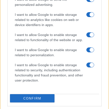
personalized advertising.
Gossip
Uomini e Donne, Natalia
I want to allow Google to enable storage
Paragoni rivela sui social: “Ho il
related to analytics like cookies on web or
linfoma di Hodgkin”
device identifiers in apps.
I want to allow Google to enable storage
Gossip
related to functionality of the website or app.
Grande Fratello, Stefania Orlando
I want to allow Google to enable storage
rivela solo ora: “Mi sarebbe
related to personalization.
piaciuto un ruolo da opinionista”
I want to allow Google to enable storage
related to security, including authentication
functionality and fraud prevention, and other
user protection.
© – TvDaily.it – Anicaflash S.r.l. – P.Iva 01816001000 – Testata Giornalistica
registrata presso il Tribunale ordinario di Roma, n° 35/2019 del 14/03/2019
CONFIRM
Chi siamo
Redazione
Codice Etico
Contatti