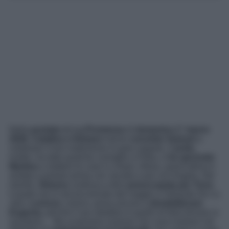
Nella
puntata
de
La Promessa
di
domenica 1° marzo
2026
,
Catalina e Adriano
hanno
convinto Samuel
a
celebrare il loro matrimonio in gran segreto. Il
prete
,
inoltre, ha dato qualche consiglio a Petra, e
ha spronato
Martina
a mettere le cose in chiaro. Allora, quest’ultima è
andata a parlare prima con Jacobo e poi con Angela. Nel
mentre,
Simona
continua a dirsi
preoccupata per Tono
,
il quale non è ancora tornato dal viaggio a Valverde De La
Jara.
Lorenzo
, invece, prova ancora a
destabilizzare
Eugenia
, perché il suo obiettivo è quello di farla tornare in
sanatorio… Ma scopriamo insieme che cosa rivelano nel