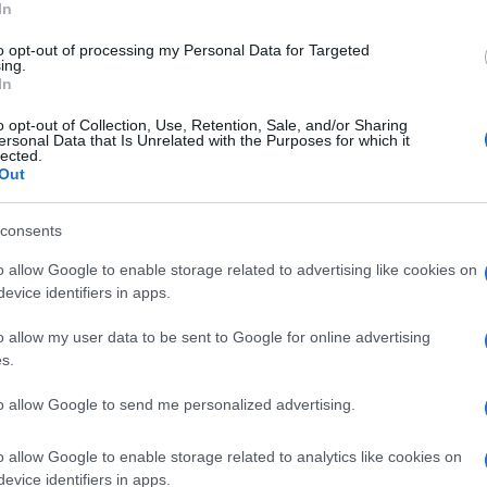
In
to opt-out of processing my Personal Data for Targeted
ing.
In
o opt-out of Collection, Use, Retention, Sale, and/or Sharing
ersonal Data that Is Unrelated with the Purposes for which it
lected.
Out
consents
o allow Google to enable storage related to advertising like cookies on
evice identifiers in apps.
ni della Puntata de La forza di una donna che
o allow my user data to be sent to Google for online advertising
Canale 5? Ceyda è a dir poco sconvolta…
s.
to allow Google to send me personalized advertising.
vedremo
martedì 3 marzo 2026
ci stupirà.
Ceyda
è
sotto
o allow Google to enable storage related to analytics like cookies on
piccolo Arda non è né figlio suo né di Emre.
evice identifiers in apps.