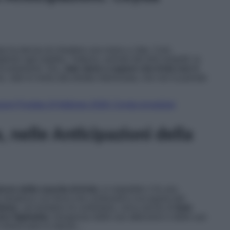
 ha deciso di chiedere una mano a Jale. Così,
lierle ogni dubbio. Tuttavia, avendo dei forti sospetti, la
accertamenti. Ora,
Jale viene a sapere che Arda non è
ra, Jale lo rivela alla diretta interessata, che non la prende
zioni Puntata 24 febbraio 2026: Ceyda incredula!
 nelle Anticipazioni della
giorno della nascita di Arda
, in ospedale ci fu uno
 ribadisce con forza che continuerà a occuparsi del
ahar
, nel tentativo di confortarla, cerca anche di
farle
ero figlioletto
, bisognoso delle sue attenzioni e delle sue
 rintracciarlo lo stesso…