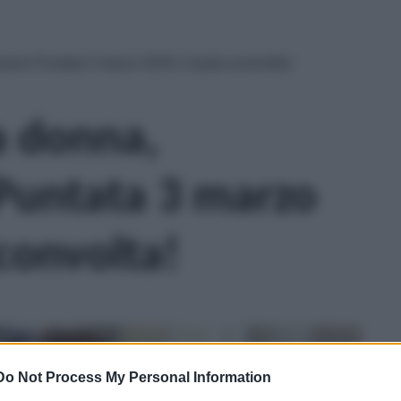
azioni Puntata 3 marzo 2026: Ceyda sconvolta!
a donna,
 Puntata 3 marzo
convolta!
Do Not Process My Personal Information