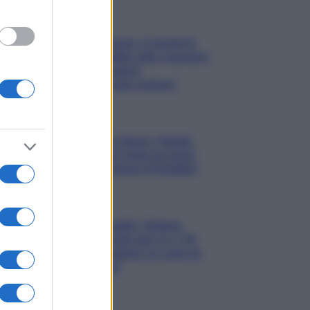
Gossip
Uomini e Donne, le parole di
Andrea Zelletta sulla compagna
Natalia Paragoni:
“L’affronteremo insieme”
Gossip
Uomini e Donne, Natalia
Paragoni rivela sui social:
“Ho il linfoma di Hodgkin”
Gossip
Grande Fratello, Stefania
Orlando rivela solo ora: “Mi
sarebbe piaciuto un ruolo da
opinionista”