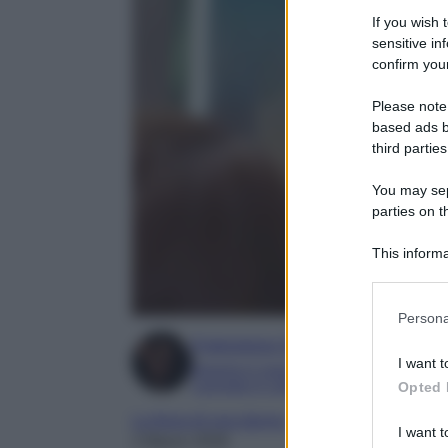
If you wish 
sensitive in
confirm your
Please note
based ads b
third parties
You may sepa
parties on t
This informa
Participants
Please note
Persona
information 
Francesca Simone
deny consent
I want t
Esperta in soap e gossip
in below Go
Laureata in Letteratura e Filologia Mod
Opted 
La forza di una donna
I want t
2 Marzo 2026