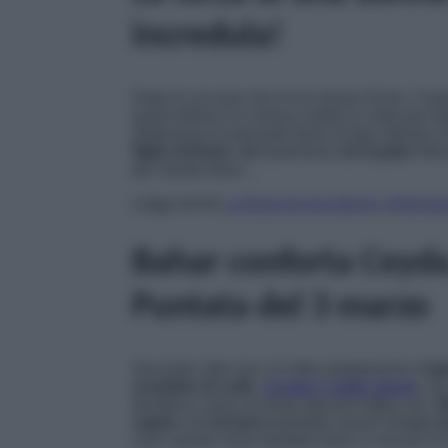
incredula!
Dopo le accuse che le ha mosso Emre, Ceyda
quest’ultima si è messa subito in moto per tog
dottoressa ha pensato bene di fare ulteriori 
figlio di Emre
,
né
tantomeno
di Ceyda
! Allo
per niente bene…
Leggi anche
La forza di una donna, Anticipa
Bahar conforta Ceyda,
Puntata del 3 marzo
Secondo Jale non c’è altra spiegazione:
il 
scambio di culle
.
Ceyda è sotto shock
, ma
bambino come se fosse davvero figlio suo.
B
capire
che
là fuori
potrebbe esserci
il suo v
cure; quindi, forse farebbe bene a cercare di