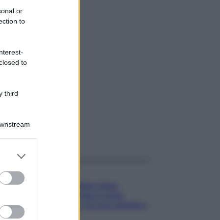
sonal or
ection to
nterest-
closed to
 third
Downstream
gi anche
er and store
to grant or
Gossip
ed purposes
Temptation Island,
presentata la prima
coppia: chi sono Gabriele e
Sara