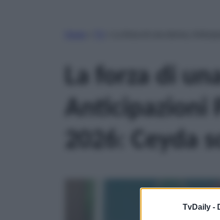
Home
»
TV
»
La forza di una donna, Anticip
La forza di un
Anticipazioni
2026: Ceyda s
TvDaily -