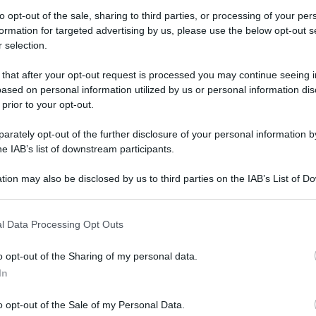
to opt-out of the sale, sharing to third parties, or processing of your per
formation for targeted advertising by us, please use the below opt-out s
 selection.
 that after your opt-out request is processed you may continue seeing i
ased on personal information utilized by us or personal information dis
 prior to your opt-out.
rately opt-out of the further disclosure of your personal information by
he IAB’s list of downstream participants.
tion may also be disclosed by us to third parties on the IAB’s List of 
Leg
 that may further disclose it to other third parties.
 that this website/app uses one or more Google services and may gath
l Data Processing Opt Outs
including but not limited to your visit or usage behaviour. You may click 
 to Google and its third-party tags to use your data for below specifi
o opt-out of the Sharing of my personal data.
ogle consent section.
erna
In
o opt-out of the Sale of my Personal Data.
Lettura: 2 minuti