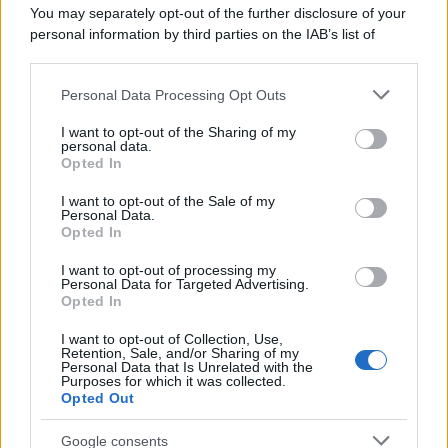
You may separately opt-out of the further disclosure of your
personal information by third parties on the IAB’s list of
downstream participants.
Personal Data Processing Opt Outs
This information may also be disclosed by us to third parties
on the IAB’s List of Downstream Participants that may further
I want to opt-out of the Sharing of my
disclose it to other third parties.
personal data.
Opted In
Please note that this website/app uses one or more Google
services and may gather and store information including but
I want to opt-out of the Sale of my
Personal Data.
not limited to your visit or usage behaviour. You may click to
Opted In
grant or deny consent to Google and its third-party tags to
use your data for below specified purposes in below Google
I want to opt-out of processing my
consent section.
Personal Data for Targeted Advertising.
Leggi anche
Opted In
I want to opt-out of Collection, Use,
Retention, Sale, and/or Sharing of my
Personal Data that Is Unrelated with the
Purposes for which it was collected.
Gossip
Opted Out
Temptation Island, presentata
la prima coppia: chi sono
Google consents