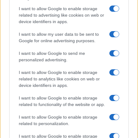
Gabriele e Sara
I want to allow Google to enable storage
related to advertising like cookies on web or
Gossip
device identifiers in apps.
Uomini e Donne, le parole di Andrea
I want to allow my user data to be sent to
Zelletta sulla compagna Natalia
Google for online advertising purposes.
Paragoni: “L’affronteremo insieme”
I want to allow Google to send me
personalized advertising.
Gossip
Uomini e Donne, Natalia
I want to allow Google to enable storage
Paragoni rivela sui social: “Ho il
related to analytics like cookies on web or
linfoma di Hodgkin”
device identifiers in apps.
I want to allow Google to enable storage
Gossip
related to functionality of the website or app.
Grande Fratello, Stefania Orlando
I want to allow Google to enable storage
rivela solo ora: “Mi sarebbe
related to personalization.
piaciuto un ruolo da opinionista”
I want to allow Google to enable storage