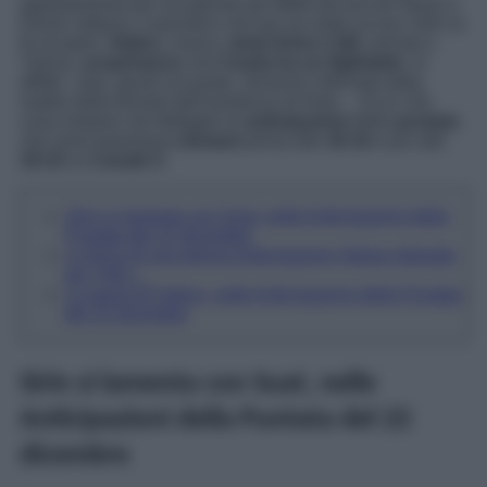
appartamento per recuperare gli effetti dei piccoli Nisan e
Doruk; tuttavia, il pensiero che qui sia stata uccisa Yeliz la
fa incupire.
Hatice
, invece,
teme Emre e Idil
, arrivati a
Yalova,
scopriranno
che
Ceyda ha un figlioletto
. In
effetti, i due, giunti sul posto, verranno informati dalla
madre della bionda dell’esistenza di Arda… Ecco che
cosa rivelano nel dettaglio le
anticipazioni
della
puntata
che verrà trasmessa
domani
prima alle
16:10
e poi alle
18:10
su
Canale 5
.
Sirin si lamenta con Suat, nelle Anticipazioni della
Puntata del 22 dicembre
La forza di una donna Anticipazioni: Bahar distrutta
per Yeliz…
La paura di Hatice, nelle Anticipazioni della Puntata
del 22 dicembre
Sirin si lamenta con Suat, nelle
Anticipazioni della Puntata del 22
dicembre