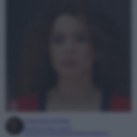
Francesca Simone
Esperta in soap e gossip
Laureata in Letteratura e Filologia Moderna