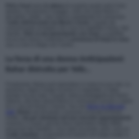
Piril e Suat
sono
in attesa
di scoprire quale sarà il loro
destino, ma temono il peggio, visto che sarà Nezir a
deciderlo. Infatti, i due stanno aspettando di conoscere
l’
esito dell’incontro tra Munir e Azmi
, il quale sta
comunicando al fratello che cosa ha stabilito il boss. Nel
mentre,
Sirin si sta lamentando con Suat
. La perfida
riccia non riesce a tollerare la
presenza di Sarp in casa
sua, e così si sfoga con l’uomo…
La forza di una donna Anticipazioni:
Bahar distrutta per Yeliz…
Finalmente, Bahar può riprendere in mano la sua vita. La
poverina, dopo il lungo ricovero in ospedale, è stata
portata via da Sarp, il quale voleva proteggerla da Nezir;
tuttavia, alla fine quest’ultimo è comunque riuscito a rapire
lei e i piccoli Nisan e Doruk. Ora che
Nezir ha liberato
tutti
,
Bahar
sta tornando a lavorare al locale di Emre;
inoltre,
sta per rientrare nel suo vecchio appartamento
insieme a Ceyda, perché deve riprendere degli effetti
personali dei bambini. Una volta sul posto, però, avrà un
crollo emotivo
, al pensiero di essere nel luogo esatto in