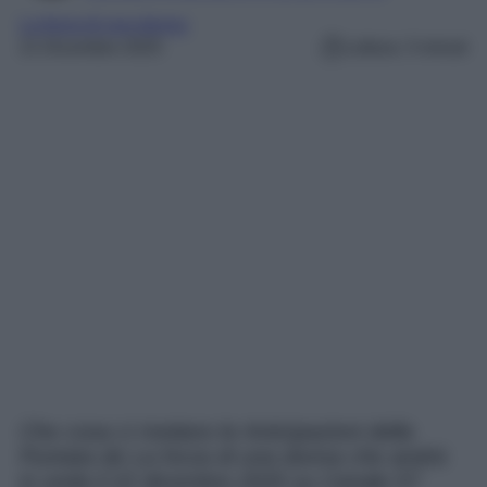
La forza di una donna
21 Dicembre 2025
Lettura: 3 minuti
Che cosa ci rivelano le Anticipazioni della
Puntata de La forza di una donna che andrà
in onda il 22 dicembre 2025 su Canale 5?