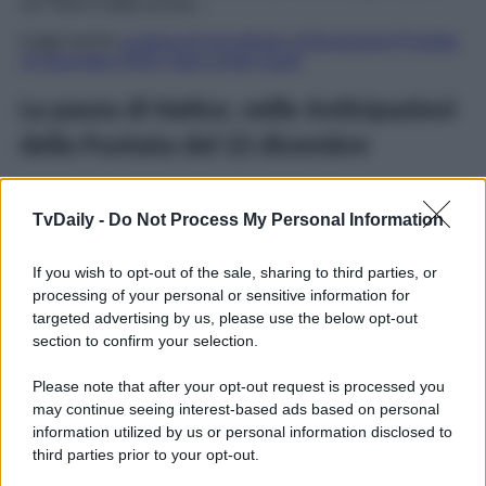
cui Yeliz è stata uccisa…
Leggi anche
La forza di una donna, Anticipazioni Puntata
15 dicembre 2025: Sarp contro Suat!
La paura di Hatice, nelle Anticipazioni
della Puntata del 22 dicembre
Hatice
ha una grossa
paura
, che presto diverrà realtà. La
donna teme che
Emre
e
Idil
, in viaggio verso Yalova,
TvDaily -
Do Not Process My Personal Information
possano
entrare a conoscenza
del fatto che
Ceyda
abbia un figlioletto
. In effetti, una volta giunti a
If you wish to opt-out of the sale, sharing to third parties, or
destinazione, il ragazzo e sua cugina parleranno con una
vicina della madre della bionda, che farà loro il nome del
processing of your personal or sensitive information for
piccolo Arda…
targeted advertising by us, please use the below opt-out
section to confirm your selection.
La forza di una donna
, la soap opera turca che ha per
protagonista Bahar, va in onda
dal lunedì al sabato
,
Please note that after your opt-out request is processed you
sempre su
Canale 5
.
may continue seeing interest-based ads based on personal
Potrebbe interessarti
La forza di una donna, Anticipazioni
information utilized by us or personal information disclosed to
Puntata 22 novembre 2025: Sirin contro Idil!
third parties prior to your opt-out.