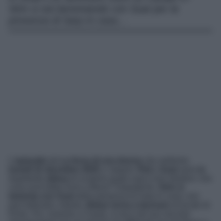
Sirin si sta lamentando con Suat per la
presenza di Sarp in casa…
L’
episodio
de
La forza di una donna
che vedremo
lunedì 22 dicembre 2025
ci stupirà.
Piril
e
Suat
sono
in
trepidante
attesa
di scoprire quale sarà il loro destino: che
cosa avrà detto Azmi a Munir? Dopodiché,
Sirin si
lamenta con Suat
della presenza di Sarp in casa: non
può tollerarla. Intanto,
Bahar torna a lavorare
al locale di
Emre. Poi, insieme a Ceyda, si reca nel suo vecchio