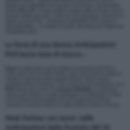
temibile Nezir, il quale sta dando a tutti loro la caccia;
Bahar, pur sapendo che sia per il loro bene, sta facendo
molta difficoltà a vivere sotto lo stesso tetto di Sarp, reo di
essersi rifatto una vita. Come se non bastasse, di punto in
bianco anche Piril – insieme ai gemellini, Ali e Umer, e
alla babysitter – è andata bussare alla porta del rifugio per
richiedere asilo…
La forza di una donna Anticipazioni:
Piril lascia Sarp di stucco…
Sarp
fa molta fatica ad accettare la presenza di Piril in
casa, però non ha altra scelta, visto che lei gli ha detto di
essere in pericolo tanto quanto Bahar: Nezir aveva
scoperto dove si trovava. Ora, come se non bastasse, lui e
Piril
stanno per avere un
acceso dibattito
. La giovane,
messa alle strette, si vede obbligata a confessare a Sarp
che fu Munir ad avvisarla che gli scagnozzi di Nezir
avessero ricevuto ordine di rapire Bahar, Nisan e Doruk…
Nezir furioso con Azmi, nelle
Anticipazioni della Puntata del 10