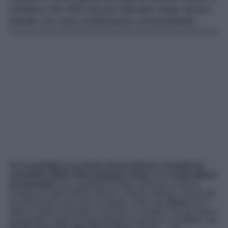
rivelano che Piril sta per lasciare Sarp senza
parole con una confessione sconcertante…
Nella
puntata
de
La forza di una donna
di
lunedì 10
novembre 2025
,
Piril ammette a Sarp
che
è stato Munir
ad avvisarla
che i tirapiedi di Nezir avevano ricevuto
l’ordine di rapire Bahar, Nisan e Doruk. Intanto, il boss sta
inchiodando il suo braccio destro. Dato che
Azmi
non è
stato in grado di portare a termine il compito che gli aveva
assegnato, quello di sequestrare la donna e i bambini, ora