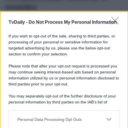
novembre
Nezir
è
furibondo
. Il boss aveva dato un preciso ordine
TvDaily -
Do Not Process My Personal Information
ad
Azmi
: avrebbe dovuto rapire Bahar e i figlioletti, in
modo tale da spingere Sarp a uscire allo scoperto.
If you wish to opt-out of the sale, sharing to third parties, or
Purtroppo,
l’operazione
non è andata a buon fine, anzi, si
è conclusa
nel peggiore dei modi
. Infatti, oltre al fatto che
processing of your personal or sensitive information for
non siano riusciti a sequestrare i tre, gli scagnozzi hanno
targeted advertising by us, please use the below opt-out
persino ucciso una persona innocente, Yeliz. Nezir ha
section to confirm your selection.
fatto fuori tutti gli uomini coinvolti, poi vuole che il braccio
destro affronti una prova durissima…
Please note that after your opt-out request is processed you
La forza di una donna
, la soap opera turca che ha per
may continue seeing interest-based ads based on personal
protagonista Bahar, va in onda
dal lunedì al sabato
alle
information utilized by us or personal information disclosed to
16:10
circa, sempre su
Canale 5
.
third parties prior to your opt-out.
You may separately opt-out of the further disclosure of your
personal information by third parties on the IAB’s list of
downstream participants.
Personal Data Processing Opt Outs
This information may also be disclosed by us to third parties
on the IAB’s List of Downstream Participants that may further