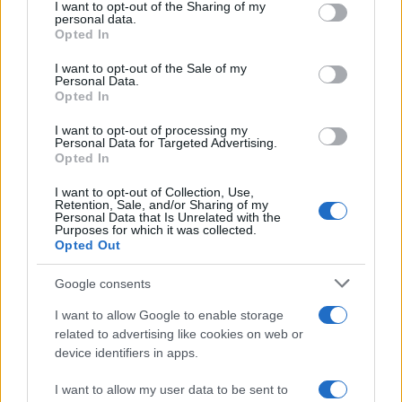
I want to opt-out of the Sharing of my
disclose it to other third parties.
personal data.
Opted In
Please note that this website/app uses one or more Google
services and may gather and store information including but
I want to opt-out of the Sale of my
Personal Data.
not limited to your visit or usage behaviour. You may click to
Opted In
grant or deny consent to Google and its third-party tags to
use your data for below specified purposes in below Google
I want to opt-out of processing my
consent section.
Personal Data for Targeted Advertising.
Leggi anche
Opted In
I want to opt-out of Collection, Use,
Retention, Sale, and/or Sharing of my
Personal Data that Is Unrelated with the
Purposes for which it was collected.
Gossip
Opted Out
Temptation Island, presentata
la prima coppia: chi sono
Google consents
Gabriele e Sara
I want to allow Google to enable storage
related to advertising like cookies on web or
Gossip
device identifiers in apps.
Uomini e Donne, le parole di Andrea
I want to allow my user data to be sent to
Zelletta sulla compagna Natalia