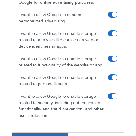
Google for online advertising purposes.
Paragoni: “L’affronteremo insieme”
I want to allow Google to send me
personalized advertising.
Gossip
Uomini e Donne, Natalia
I want to allow Google to enable storage
Paragoni rivela sui social: “Ho il
related to analytics like cookies on web or
linfoma di Hodgkin”
device identifiers in apps.
I want to allow Google to enable storage
Gossip
related to functionality of the website or app.
Grande Fratello, Stefania Orlando
I want to allow Google to enable storage
rivela solo ora: “Mi sarebbe
related to personalization.
piaciuto un ruolo da opinionista”
I want to allow Google to enable storage
related to security, including authentication
functionality and fraud prevention, and other
user protection.
© – TvDaily.it – Anicaflash S.r.l. – P.Iva 01816001000 – Testata Giornalistica