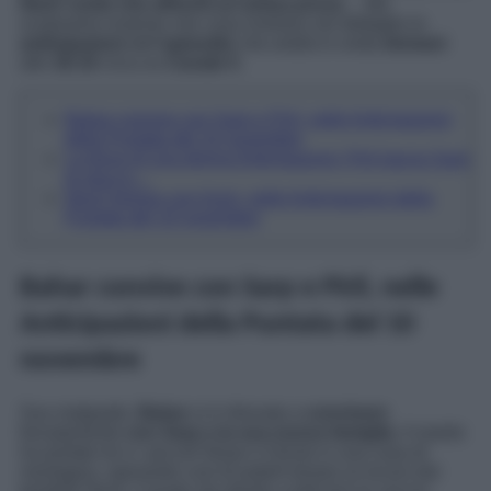
Nezir vuole che affronti un’ardua prova
… Ma
scopriamo insieme che cosa rivelano nel dettaglio le
anticipazioni
dell’
episodio
che andrà in onda
domani
alle
16:10
circa su
Canale 5
.
Bahar convive con Sarp e Piril, nelle Anticipazioni
della Puntata del 10 novembre
La forza di una donna Anticipazioni: Piril lascia Sarp
di stucco…
Nezir furioso con Azmi, nelle Anticipazioni della
Puntata del 10 novembre
Bahar convive con Sarp e Piril, nelle
Anticipazioni della Puntata del 10
novembre
Suo malgrado,
Bahar
si è ritrovata a
convivere
forzatamente
con Sarp e la sua nuova famiglia
. Il marito
ha portato lei e i piccoli Nisan e Doruk in una casa di
montagna, sperando così di poterli tenere al sicuro dal