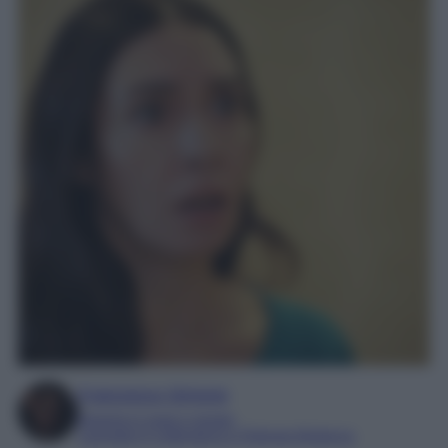
Francesca Simone
Esperta in soap e gossip
Laureata in Letteratura e Filologia Moderna