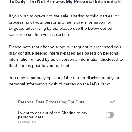
Frank Wild
, avventuriero e cacciatore di tesori, recupera
TvDaily -
Do Not Process My Personal Information
nei pressi dello
stretto di Gibilterra
, un
relitto
carico di
monete
d’oro e d’argento. Il
governo spagnolo
ritiene
If you wish to opt-out of the sale, sharing to third parties, or
che si tratti delle spoglie di una
nave spagnola
affondata
dalla marina britannica nel
1804
, che trasportava uno dei
processing of your personal or sensitive information for
tesori perduti
più famosi della storia.
targeted advertising by us, please use the below opt-out
section to confirm your selection.
Gli incaricati di
recuperare il bottino
sono il giovane
diplomatico
Alejandro Ventura
e la combattiva
Please note that after your opt-out request is processed you
funzionaria
Lucìa Vallarta,
aiutati dal celebre avvocato
Jonas Pierce
, amante delle storie di pirati. Inizia così
may continue seeing interest-based ads based on personal
l’avventura
del bizzarro
equipaggio
, che metterà alla
information utilized by us or personal information disclosed to
prova tutte le loro certezze e la loro determinazione.
third parties prior to your opt-out.
You may separately opt-out of the further disclosure of your
personal information by third parties on the IAB’s list of
downstream participants.
Personal Data Processing Opt Outs
This information may also be disclosed by us to third parties
on the IAB’s List of Downstream Participants that may further
I want to opt-out of the Sharing of my
disclose it to other third parties.
personal data.
Opted In
Please note that this website/app uses one or more Google
services and may gather and store information including but