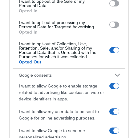
I want to opt-out of the Sale of my
Personal Data.
not limited to your visit or usage behaviour. You may click to
Opted In
grant or deny consent to Google and its third-party tags to
use your data for below specified purposes in below Google
I want to opt-out of processing my
consent section.
Personal Data for Targeted Advertising.
Leggi anche
Opted In
I want to opt-out of Collection, Use,
Retention, Sale, and/or Sharing of my
Personal Data that Is Unrelated with the
Purposes for which it was collected.
Gossip
Opted Out
Temptation Island, presentata
la prima coppia: chi sono
Google consents
Gabriele e Sara
I want to allow Google to enable storage
related to advertising like cookies on web or
Gossip
device identifiers in apps.
Uomini e Donne, le parole di Andrea
I want to allow my user data to be sent to
Zelletta sulla compagna Natalia
Google for online advertising purposes.
Paragoni: “L’affronteremo insieme”
I want to allow Google to send me
personalized advertising.