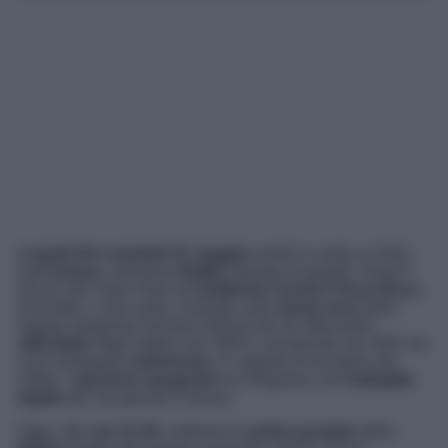
Lunedì 30 e martedì 31 maggio
andrà in onda su Rai1
La Fortuna
, miniserie
thriller
ispirata al graphic novel
Il
tesoro del Cigno Nero
di
Guillermo Corral e Paco Roca
.
Il fumetto, a sua volta, è basato sulla
storia vera
della
fregata spagnola
Nuestra Señora de las Marcedes,
affondata
dagli inglesi nel 1804 e recuperata nel 2007 da
una compagnia
americana
. In seguito al recupero del
relitto, il
governo spagnolo
ha intrapreso una
battaglia
legale
per recuperare il tesoro.
Oggi, alle
ore 21.25
, vedremo la
prima puntata
della