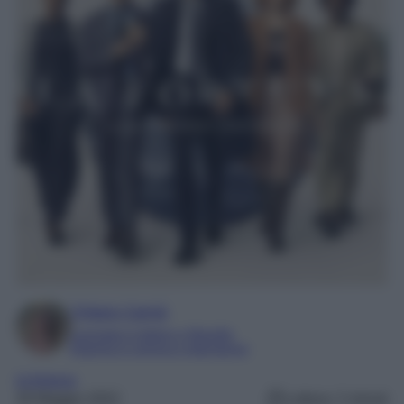
Chiara Carnà
Laureata in lettere e filosofia
Esperta in cinema e televisione
la fortuna
30 Maggio 2022
Lettura: 2 minuti