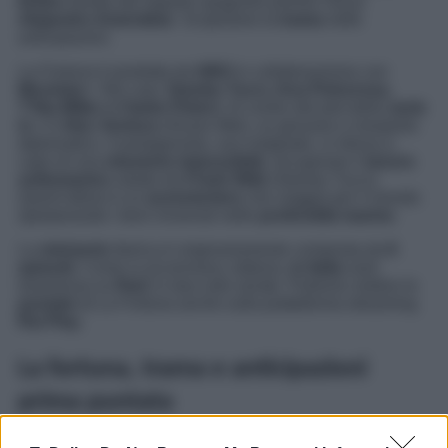
fiction
diretta dal registra spagnolo premio Oscar
Alejandro Amenábar
. Scopriamo la
trama
nelle
anticipazioni.
La Fortuna
è prodotta da
HBO
in collaborazione con
Movistar+
. Nel cast,
Stanley Tucci, Ana Polvorosa,
T’Nia Miller e Clarke Peters
. Al centro del plot della
serie
tv
c’è
Alex Ventura
(Alvaro Mel), un giovane e inesperto
diplomatico. Il protagonista, suo malgrado, si ritrova a
capo di una
missione impossibile
: recuperare il
tesoro
sottomarino
rubato da
Frank Wild
(Stanley Tucci).
Quest’ultimo è un
avventuriero
che viaggia per il mondo
sperperando i beni rinvenuti nelle
profondità marine
.
La
miniserie
iberica è originariamente composta da
6
episodi.
Come si accennava, tuttavia,
in Italia
sarà
trasmessa su
Rai1
in due sole serate. Potremo vedere le
puntate
di
La Fortuna
anche sulla piattaforma streaming
Rai Play
.
La fortuna, trama e anticipazioni
prima puntata