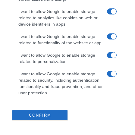
Gossip
Uomini e Donne, Natalia
I want to allow Google to enable storage
Paragoni rivela sui social: “Ho il
related to analytics like cookies on web or
linfoma di Hodgkin”
device identifiers in apps.
I want to allow Google to enable storage
Gossip
related to functionality of the website or app.
Grande Fratello, Stefania Orlando
I want to allow Google to enable storage
rivela solo ora: “Mi sarebbe
related to personalization.
piaciuto un ruolo da opinionista”
I want to allow Google to enable storage
related to security, including authentication
functionality and fraud prevention, and other
user protection.
© – TvDaily.it – Anicaflash S.r.l. – P.Iva 01816001000 – Testata Giornalistica
registrata presso il Tribunale ordinario di Roma, n° 35/2019 del 14/03/2019
CONFIRM
Chi siamo
Redazione
Codice Etico
Contatti