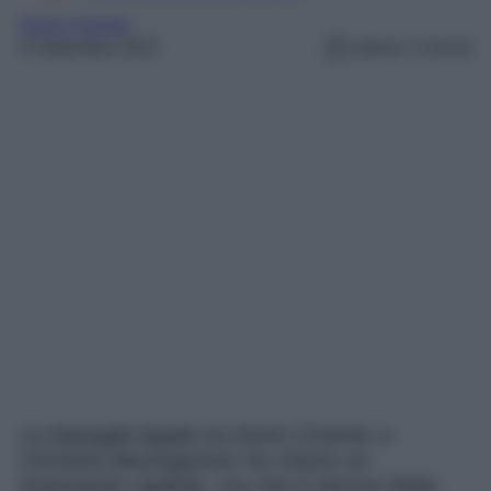
Kevin Costner
5 Settembre 2023
Lettura: 3 minuti
La battaglia legale tra Kevin Costner e
Christine Baumgartner ha chiuso un
importante capitolo, ma non è ancora finita.