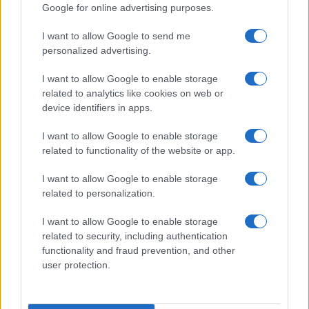
Google for online advertising purposes.
Paragoni: “L’affronteremo insieme”
I want to allow Google to send me
personalized advertising.
Gossip
Uomini e Donne, Natalia
I want to allow Google to enable storage
Paragoni rivela sui social: “Ho il
related to analytics like cookies on web or
linfoma di Hodgkin”
device identifiers in apps.
I want to allow Google to enable storage
Gossip
related to functionality of the website or app.
Grande Fratello, Stefania Orlando
I want to allow Google to enable storage
rivela solo ora: “Mi sarebbe
related to personalization.
piaciuto un ruolo da opinionista”
I want to allow Google to enable storage
related to security, including authentication
functionality and fraud prevention, and other
user protection.
© – TvDaily.it – Anicaflash S.r.l. – P.Iva 01816001000 – Testata Giornalistica