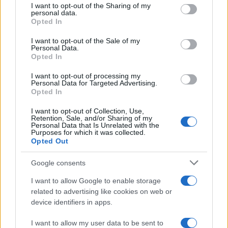
I want to opt-out of the Sharing of my
disclose it to other third parties.
personal data.
Opted In
Please note that this website/app uses one or more Google
services and may gather and store information including but
I want to opt-out of the Sale of my
Personal Data.
not limited to your visit or usage behaviour. You may click to
Opted In
grant or deny consent to Google and its third-party tags to
use your data for below specified purposes in below Google
I want to opt-out of processing my
consent section.
Personal Data for Targeted Advertising.
Leggi anche
Opted In
I want to opt-out of Collection, Use,
Retention, Sale, and/or Sharing of my
Personal Data that Is Unrelated with the
Purposes for which it was collected.
Gossip
Opted Out
Temptation Island, presentata
la prima coppia: chi sono
Google consents
Gabriele e Sara
I want to allow Google to enable storage
related to advertising like cookies on web or
Gossip
device identifiers in apps.
Uomini e Donne, le parole di Andrea
I want to allow my user data to be sent to
Zelletta sulla compagna Natalia