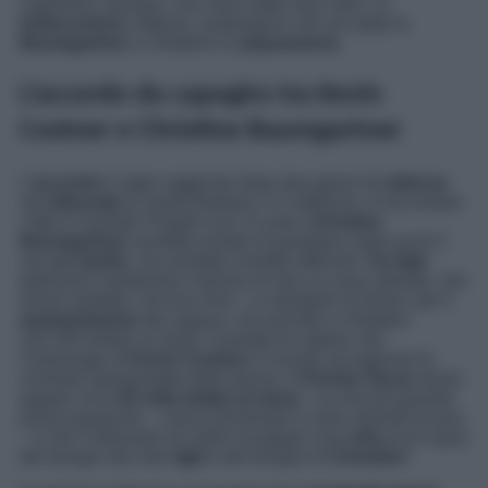
capolinea, dunque, non sono state rese note. Le
indiscrezioni
, tuttavia, sostengono che sia stata la
Baumgartner
a chiedere la
separazione
.
L’accordo da capogiro tra Kevin
Costner e Christine Baumgartner
L’
accordo
è stato raggiunto dopo due giorni di
udienza
nel
tribunale
di Santa Barbara, in California. A raccontare
i fatti è il portale
People.com
. In aula,
Christine
Baumgartner
avrebbe evitato di guardare negli occhi il
suo
ex marito
, ma avrebbe insistito affinché i
tre figli
potessero mantenere il tenore di vita cui sono abituati, che
ormai sarebbe
‘nel loro Dna’
. La designer di borse, per il
mantenimento
dei ragazzi, era arrivata a chiedere
161.592 dollari al mese. Il portale fa sapere che
l’entourage di
Kevin Costner
è riuscito ad arginare le
richieste spropositate della donna. Il
Premio Oscar
dovrà
pagare circa
63 mila dollari al mese
. “
La mia più grande
preoccupazione
– aveva dichiarato in aula venerdì scorso
–
è che il tribunale mi ordini di pagare una
cifra
al di sopra
dei bisogni dei miei
figli
e dei bisogni di
Christine
”.