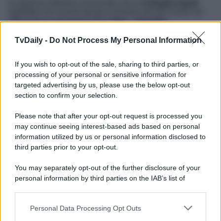
In apertura abbiamo accennato che la
battaglia legale
potrebbe non essere giunta a termine perché rimane da
affrontare la questione della
casa
. L’
accordo
prematrimoniale
tra
Costner e Baumgartner
stabiliva
che, in caso di
divorzio
, Christine lasciasse la dimora
TvDaily -
Do Not Process My Personal Information
entro 30 giorni. Questo, tuttavia, non è accaduto. L’attore,
pertanto, è stato costretto a portare l’ex moglie davanti al
If you wish to opt-out of the sale, sharing to third parties, or
giudice
. Il protagonista di
Guardia del Corpo
sostiene di
aver rispettato l’accordo e aver versato all’ex moglie
un
processing of your personal or sensitive information for
milione di dollari
, cui si aggiungerebbero altri 30mila
targeted advertising by us, please use the below opt-out
dollari al mese per una
casa in affitto
e 10mila dollari per
section to confirm your selection.
le spese del
trasloco
.
Please note that after your opt-out request is processed you
L’ex
coppia
riuscirà a porre fine a questo doloroso
capitolo finale della loro
relazione
? Per come stanno
may continue seeing interest-based ads based on personal
attualmente le cose, l’impressione è che ci vorrà ancora
information utilized by us or personal information disclosed to
del tempo.
third parties prior to your opt-out.
You may separately opt-out of the further disclosure of your
personal information by third parties on the IAB’s list of
downstream participants.
Personal Data Processing Opt Outs
This information may also be disclosed by us to third parties
on the IAB’s List of Downstream Participants that may further