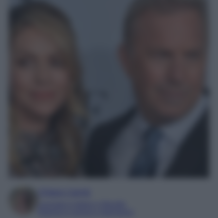
Chiara Carnà
Laureata in lettere e filosofia
Esperta in cinema e televisione