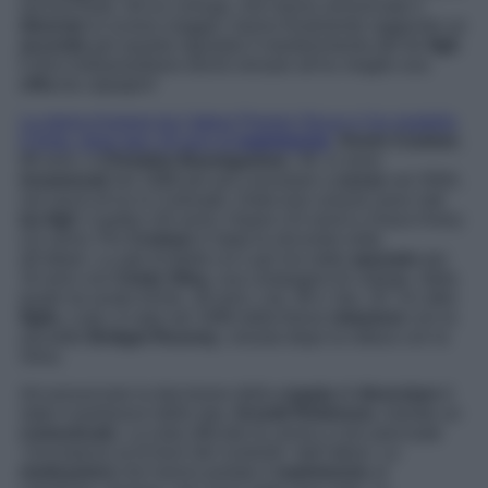
ancora finita. Gli ex coniugi, che hanno annunciato il
divorzio
lo scorso maggio, hanno finalmente raggiunto un
accordo
per quanto riguarda il mantenimento dei tre
figli
.
Il divo hollywoodiano dovrà versare all’ex moglie una
cifra
da capogiro!
La storia d’amore tra l’attore Premio Oscar e l’ex modella
è finita, dopo ben 18 anni di
matrimonio
.
Kevin Costner
,
68 anni, e
Christine Baumgartner
, 49, si sono
innamorati
nel 1998 per poi convolare a
nozze
nel 2004,
nel ranch di lui in Colorado. Dalla loro unione sono nati
tre figli
: Cayden (16 anni), Hayes (14 anni) e Grace Avery
(12 anni). Per
Costner
è stata la seconda volta
all’altare. La star di
Balla coi Lupi
era stato
sposato
per
16 anni con
Cindy Silva
, sua compagna di college, dalla
quale ha avuto Annie, 39 anni, Lily, 36 e Joe, 35. Un altro
figlio
, Liam, è nato nel 1996 dalla breve
relazione
con la
socialite
Bridget Rooney
, vissuta dopo la rottura con la
Silva.
Ad annunciare la decisione della
coppia
di
divorziare
è
stato il portavoce della star,
Arnold Robinson
, tramite un
comunicato
. La nota ufficiale fa cenno a non precisate
‘circostanze al di fuori del controllo’
dell’attore. Le
motivazioni
che hanno portato il
matrimonio
al