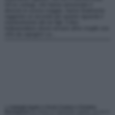
Gli ex coniugi, che hanno annunciato il
divorzio lo scorso maggio, hanno finalmente
raggiunto un accordo per quanto riguarda il
mantenimento dei tre figli. Il divo
hollywoodiano dovrà versare all’ex moglie una
cifra da capogiro! La…
La
battaglia legale
tra
Kevin Costner e Christine
Baumgartner
ha chiuso un importante capitolo, ma non è