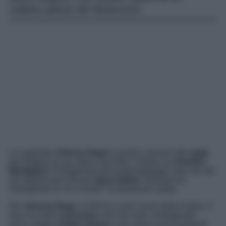
celebre pittore del Novecento.
La superstar
Johnny Depp
è pronto a tornare alla
regia
per dirigere la sua opera seconda: il biopic su
Amedeo
Modigliani.
Protagonista del lungometraggio sarà uno dei
più apprezzati e famosi
attori italiani
. Riuscite ad
immaginare di chi si tratta? Scopriamolo subito.
Per
Johnny Depp
, il 2023 è e sarà l’anno della rivalsa. Il
divo ha vinto il
processo
che l’ha visto contrapposto
all’ex moglie
Amber Heard
e che aveva rovinosamente