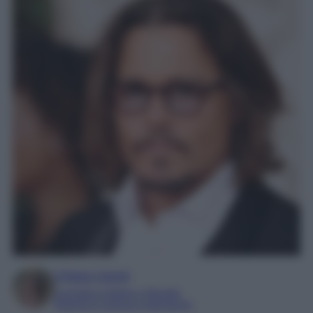
Chiara Carnà
Laureata in lettere e filosofia
Esperta in cinema e televisione