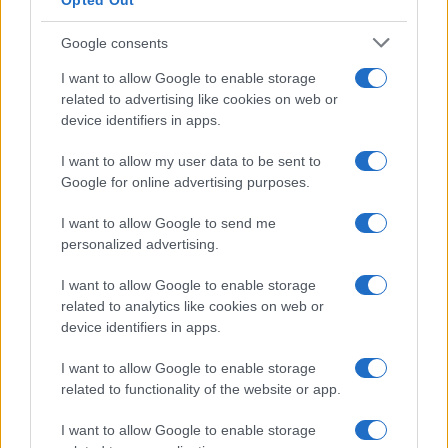
Opted Out
Temptation Island, presentata
la prima coppia: chi sono
Google consents
Gabriele e Sara
I want to allow Google to enable storage
related to advertising like cookies on web or
Gossip
device identifiers in apps.
Uomini e Donne, le parole di Andrea
I want to allow my user data to be sent to
Zelletta sulla compagna Natalia
Google for online advertising purposes.
Paragoni: “L’affronteremo insieme”
I want to allow Google to send me
personalized advertising.
Gossip
Uomini e Donne, Natalia
I want to allow Google to enable storage
Paragoni rivela sui social: “Ho il
related to analytics like cookies on web or
linfoma di Hodgkin”
device identifiers in apps.
I want to allow Google to enable storage
Gossip
related to functionality of the website or app.
Grande Fratello, Stefania Orlando
I want to allow Google to enable storage
rivela solo ora: “Mi sarebbe