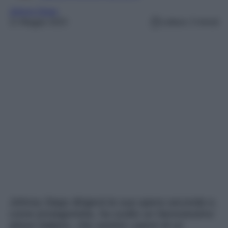
Johnny Depp
11 Maggio 2023
Lettura: 3 minuti
Johnny Depp dirigerà la sua opera seconda e,
come protagonista, ha scelto un famosissimo
attore italiano, che vestirà i panni di un