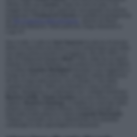
influito sulla sua
carriera
. Dopo tre anni di stop, il 16
maggio tornerà sul red carpet per una grande occasione.
Inaugurare il
Festival di Cannes
in qualità di protagonista
del
film d’apertura della kermesse,
Jeanne du Barry,
diretto da Maïwenn. Nella pellicola, Depp interpreta re
Luigi XV.
Non è tutto: il volto di
Jack Sparrow
ha deciso di tornare
dietro la macchina da presa a circa venticinque anni dalla
sua opera prima (ovvero
Il coraggioso
, film del 1997)
.
La
star di Hollywood dirigerà
Modi
. Il film, tratto da un’opera
teatrale di Dennis McIntyre, racconterà la storia del pittore
e scultore
Amedeo Modigliani
durante il suo soggiorno a
Parigi nel 1916. In particolare, seguirà l’artista attraverso
48 ore in fuga dalla polizia, tra le strade e i bar della
capitale francese. Nella sua frenetica corsa contro il
tempo, Modigliani si confronterà con i colleghi bohémien
Maurice Utrillo
,
Chaim Soutine
e la sua musa e amante
inglese,
Beatrice Hastings
. In dubbio su cosa fare della
propria carriera, l’artista italiano chiederà consiglio al
mercante d’arte polacco e amico
Leopold Zborowski
.
Tuttavia, l’incontro con un collezionista che potrebbe
cambiargli la vita capovolgerà la situazione.