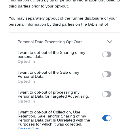
information utilized by us or personal information disclosed to
francese
Pierre Nieny,
inoltre, sarà Utrillo.
third parties prior to your opt-out.
You may separately opt-out of the further disclosure of your
personal information by third parties on the IAB’s list of
downstream participants.
Personal Data Processing Opt Outs
This information may also be disclosed by us to third parties
on the IAB’s List of Downstream Participants that may further
I want to opt-out of the Sharing of my
disclose it to other third parties.
personal data.
Opted In
Please note that this website/app uses one or more Google
services and may gather and store information including but
I want to opt-out of the Sale of my
Personal Data.
not limited to your visit or usage behaviour. You may click to
Opted In
grant or deny consent to Google and its third-party tags to
use your data for below specified purposes in below Google
I want to opt-out of processing my
consent section.
Personal Data for Targeted Advertising.
Leggi anche
Opted In
I want to opt-out of Collection, Use,
Retention, Sale, and/or Sharing of my
Personal Data that Is Unrelated with the
Purposes for which it was collected.
Gossip