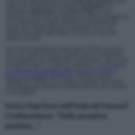
Il secondo appuntamento con
L’Isola dei Famosi
è stata
teatro di un siparietto tra la bionda
conduttrice
e lo
straripante
opinionista
. Che
Enrico Papi
sia uno
showman consumato, più abituato ad essere protagonista
che comprimario, è stato evidente sin dal debutto del
reality show. Esiste tuttavia la possibilità che la sua
esuberanza abbia fatto saltare la mosca al naso alla
padrona di casa.
L’ex volto di
Sarabanda
è stato molto criticato sui social
per il suo continuo entrare a gamba tesa e commentare
anche quando non interpellato. In particolare, nella serata
di lunedì 24 aprile, c’è stato un momento in cui
il 57enne
ha letteralmente strappato dalle mani di Ilary Blasi la
busta con il verdetto del televoto
. Stando a quanto
riportato da
TvBlog.it
, l’ex Letterina sarebbe intervenuta
immediatamente durante la pubblicità per di
farlo “tornare
in carreggiata”
.
Enrico Papi fuori dall’Isola dei Famosi?
L’indiscrezione: “Dalla prossima
puntata…”