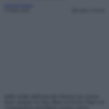
Isola dei Famosi
27 Aprile 2023
Lettura: 3 minuti
Nello studio dell’Isola dei Famosi non scorre
buon sangue tra Ilary Blasi ed Enrico Papi e le
conseguenze potrebbero essere senza