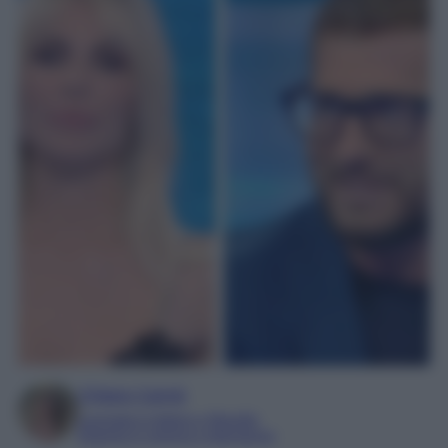
Chiara Carnà
Laureata in lettere e filosofia
Esperta in cinema e televisione