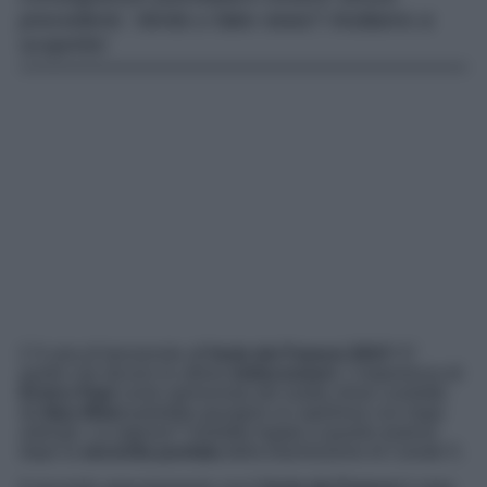
precedenti. Verità o fake news? Andiamo a
scoprirlo!
C’è aria di benservito all’
Isola dei Famosi 2023
? E’
quello che dicono le ultime
indiscrezioni
. L’esperienza di
Enrico Papi
come opinionista del reality show condotto
da
Ilary Blasi
potrebbe giungere al capolinea con largo
anticipo. La ragione? Sarebbe legata a quanto emerso
dopo la
seconda puntata
della trasmissione di Canale 5.