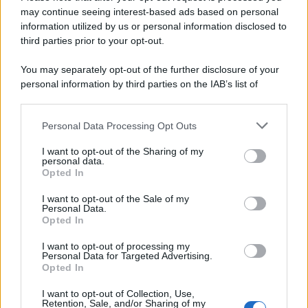
preludio al suo prossimo incarico televisivo: la
may continue seeing interest-based ads based on personal
conduzione della nuova edizione de
La Pupa e il
information utilized by us or personal information disclosed to
Secchione.
third parties prior to your opt-out.
You may separately opt-out of the further disclosure of your
personal information by third parties on the IAB’s list of
downstream participants.
Personal Data Processing Opt Outs
This information may also be disclosed by us to third parties
on the IAB’s List of Downstream Participants that may further
I want to opt-out of the Sharing of my
disclose it to other third parties.
personal data.
Opted In
Please note that this website/app uses one or more Google
services and may gather and store information including but
I want to opt-out of the Sale of my
Personal Data.
not limited to your visit or usage behaviour. You may click to
Opted In
grant or deny consent to Google and its third-party tags to
use your data for below specified purposes in below Google
I want to opt-out of processing my
consent section.
Personal Data for Targeted Advertising.
Leggi anche
Opted In
I want to opt-out of Collection, Use,
Retention, Sale, and/or Sharing of my