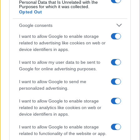
Personal Data that Is Unrelated with the
Purposes for which it was collected.
Gossip
Opted Out
Temptation Island, presentata
la prima coppia: chi sono
Google consents
Gabriele e Sara
I want to allow Google to enable storage
related to advertising like cookies on web or
Gossip
device identifiers in apps.
Uomini e Donne, le parole di Andrea
I want to allow my user data to be sent to
Zelletta sulla compagna Natalia
Google for online advertising purposes.
Paragoni: “L’affronteremo insieme”
I want to allow Google to send me
personalized advertising.
Gossip
Uomini e Donne, Natalia
I want to allow Google to enable storage
Paragoni rivela sui social: “Ho il
related to analytics like cookies on web or
linfoma di Hodgkin”
device identifiers in apps.
I want to allow Google to enable storage
Gossip
related to functionality of the website or app.