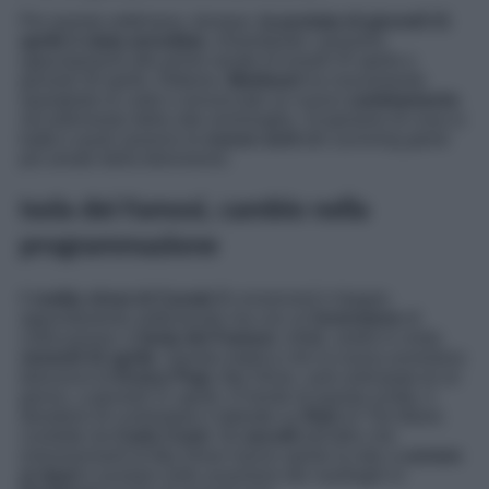
Per questa settimana, dunque,
la puntata di giovedì 21
aprile è stata annullata
, rimandando i prossimi
appuntamenti alle prime serate di lunedì 25 aprile e
giovedì 28 aprile. Ebbene,
Mediaset
ha nuovamente
sparigliato le carte e annunciato un nuovo
cambiamento
nel palinsesto della rete ammiraglia. Scopriamo di cosa si
tratta e quali saranno le
nuove sorti
del
surviving game
più amato della televisione.
Isola dei Famosi, cambio nella
programmazione
Il
reality show di Canale 5
conserverà il doppio
appuntamento settimanale ma con un’
inversione
di
collocazione.
L’Isola dei Famosi
, infatti, andrà in onda
venerdì 22 aprile
. Questo implica che la nuova avventura
televisiva di
Enrico Papi
,
Big Show
, sarà anticipata di un
giorno, a giovedì 21 aprile. A monte di questa scelta, il
desiderio di contrastare il debutto su
Rai1
di
The Band
,
condotto da
Carlo Conti
. Gli
ascolti
tutt’altro che
entusiasmanti di
Big Show
hanno spinto la rete a
correre
ai ripari
e puntare sulle avventure dei naufraghi in