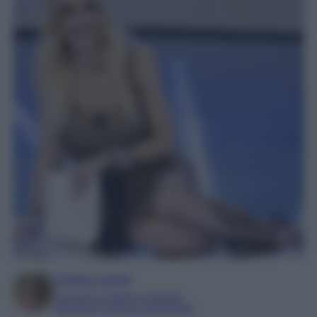
Chiara Carnà
Laureata in lettere e filosofia
Esperta in cinema e televisione