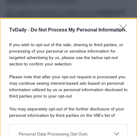
Honduras
anche di venerdì sera.
Non sappiamo ancora se si tratterà di un
cambiamento
temporaneo o permanente
. Questa pista, come ha
ipotizzato
TvBlog
, potrebbe rispondere a
due impellenti
necessità di Canale 5
. La prima, bypassare la sfida degli
TvDaily -
Do Not Process My Personal Information
ascolti – persa in partenza – con la fiction
Don Matteo
, in
onda di giovedì. La seconda, dare uno sprint al
If you wish to opt-out of the sale, sharing to third parties, or
palinsesto primaverile
e tamponare le conseguenze del
rinvio di
Emigratis
con
Pio e Amedeo
al prossimo
processing of your personal or sensitive information for
autunno.
targeted advertising by us, please use the below opt-out
section to confirm your selection.
Lo spostamento de
L’Isola dei Famosi
al venerdì
potrebbe anche rendere non necessaria la
registrazione
Please note that after your opt-out request is processed you
della puntata. Eliminata la concomitanza con
Supervivientes
, infatti, il
reality di Canale5
potrebbe
may continue seeing interest-based ads based on personal
continuare a andare in onda in
diretta
. Aspettiamo
information utilized by us or personal information disclosed to
conferme ufficiali per saperne di più!
third parties prior to your opt-out.
You may separately opt-out of the further disclosure of your
personal information by third parties on the IAB’s list of
downstream participants.
Personal Data Processing Opt Outs
This information may also be disclosed by us to third parties