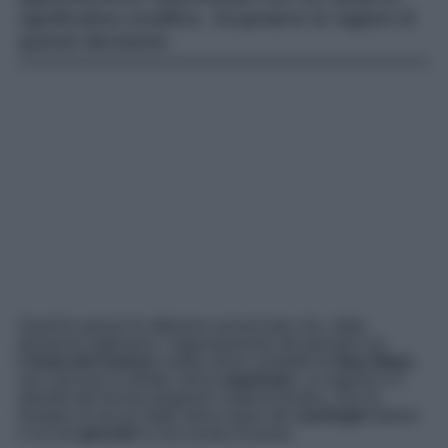
significativa modifica. Scopriamo le ragioni di
questa decisione.
Qualche giorno fa abbiamo annunciato che, dalla
prossima settimana, l’appuntamento del giovedì con
L’Isola dei Famosi,
reality show condotto da
Ilary Blasi,
non sarà più in diretta, bensì
registrato
. La ragione è il
debutto del format spagnolo
Supervivientes
, che ha
bisogno di alcuni degli stessi spazi dei
naufraghi
italiani
e ha nel
giovedì
la sua serata di punta.