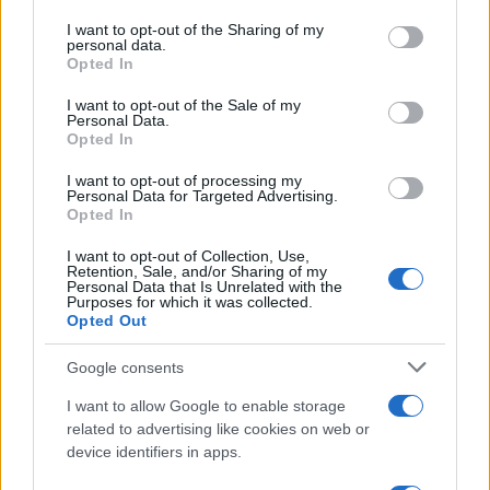
on the IAB’s List of Downstream Participants that may further
I want to opt-out of the Sharing of my
disclose it to other third parties.
personal data.
Opted In
Please note that this website/app uses one or more Google
services and may gather and store information including but
I want to opt-out of the Sale of my
Personal Data.
not limited to your visit or usage behaviour. You may click to
Opted In
grant or deny consent to Google and its third-party tags to
use your data for below specified purposes in below Google
I want to opt-out of processing my
consent section.
Personal Data for Targeted Advertising.
Leggi anche
Opted In
I want to opt-out of Collection, Use,
Retention, Sale, and/or Sharing of my
Personal Data that Is Unrelated with the
Purposes for which it was collected.
Gossip
Opted Out
Temptation Island, presentata
la prima coppia: chi sono
Google consents
Gabriele e Sara
I want to allow Google to enable storage
related to advertising like cookies on web or
Gossip
device identifiers in apps.
Uomini e Donne, le parole di Andrea