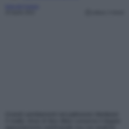
Isola dei Famosi
20 Aprile 2022
Lettura: 2 minuti
Grandi cambiamenti nel palinsesto Mediaset.
Il reality show di Ilary Blasi conserva il doppio
appuntamento settimanale ma con qualche