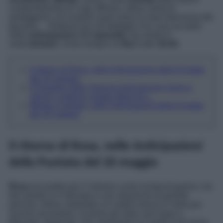
comportamento di Luigi; Mimmo, allora, tenta di
proteggerla e di scoprire quali siano le reali intenzione del
giovane… Vediamo più nel dettaglio che cosa accadrà
nelle
anticipazioni
dell’
episodio
che andrà in
onda
domani
, come sempre su
Rai 1
alle
16:00
.
Il ritorno di Rosa, nelle Anticipazioni della Puntata
del 20 maggio
Il Paradiso delle Signore Anticipazioni: Irene e
Johnny vogliono aiutare Mancino…
Mirella è turbata, nelle Anticipazioni della Puntata
del 20 maggio
Il ritorno di Rosa, nelle Anticipazioni
della Puntata del 20 maggio
Rosa
era partita per il Vietnam come inviata di guerra, ma
ben presto si è ritrovata in una situazione di grande
pericolo. Allora, Adelaide si è subito messa in moto per
riuscire ad aiutarla, in primis per dare una mano a
Marcello, disperato. Ora, finalmente la Camilli è di nuovo