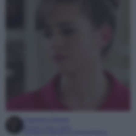
Francesca Simone
Esperta in soap e gossip
Laureata in Letteratura e Filologia Moderna