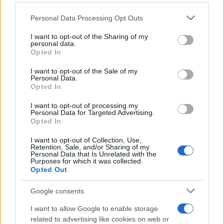
Personal Data Processing Opt Outs
This information may also be disclosed by us to third parties
on the IAB’s List of Downstream Participants that may further
I want to opt-out of the Sharing of my
disclose it to other third parties.
personal data.
Opted In
Please note that this website/app uses one or more Google
services and may gather and store information including but
I want to opt-out of the Sale of my
Personal Data.
not limited to your visit or usage behaviour. You may click to
Opted In
grant or deny consent to Google and its third-party tags to
use your data for below specified purposes in below Google
I want to opt-out of processing my
consent section.
Personal Data for Targeted Advertising.
Leggi anche
Opted In
I want to opt-out of Collection, Use,
Retention, Sale, and/or Sharing of my
Personal Data that Is Unrelated with the
Purposes for which it was collected.
Gossip
Opted Out
Temptation Island, presentata
la prima coppia: chi sono
Google consents
Gabriele e Sara
I want to allow Google to enable storage
related to advertising like cookies on web or