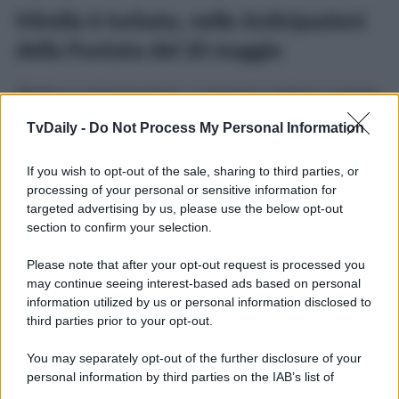
Mirella è turbata, nelle Anticipazioni
della Puntata del 20 maggio
Mirella è un fascio di nervi. La poverina continua a essere
perplessa, poiché se da un lato pensa che Michelino
meriterebbe di avere una famiglia unita, dall’altro dubita
TvDaily -
Do Not Process My Personal Information
che Luigi sia davvero cambiato come sostiene. In effetti,
Mirella è
turbata
dagli
strani atteggiamenti del suo ex
. A
If you wish to opt-out of the sale, sharing to third parties, or
questo punto,
Mimmo
, con il quale Mirella si è aperta,
desideroso di proteggerla, si è messo a
indagare
per
processing of your personal or sensitive information for
cercare di scoprire quali siano le reali intenzioni di Luigi…
targeted advertising by us, please use the below opt-out
section to confirm your selection.
Il Paradiso delle Signore
, la soap ambientata in un
grande magazzino di Milano, va in onda
dal lunedì al
Please note that after your opt-out request is processed you
venerdì
alle
16:00
su
Rai 1
.
may continue seeing interest-based ads based on personal
Potrebbe interessarti
Il Paradiso delle Signore 18 maggio
information utilized by us or personal information disclosed to
2026 Anticipazioni: Johnny ricattato!
third parties prior to your opt-out.
You may separately opt-out of the further disclosure of your
personal information by third parties on the IAB’s list of
downstream participants.