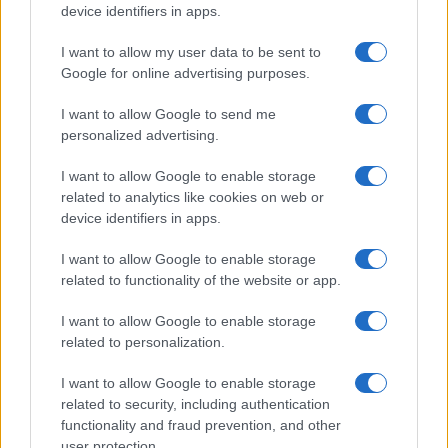
Gossip
device identifiers in apps.
Uomini e Donne, le parole di Andrea
I want to allow my user data to be sent to
Zelletta sulla compagna Natalia
Google for online advertising purposes.
Paragoni: “L’affronteremo insieme”
I want to allow Google to send me
personalized advertising.
Gossip
Uomini e Donne, Natalia
I want to allow Google to enable storage
Paragoni rivela sui social: “Ho il
related to analytics like cookies on web or
linfoma di Hodgkin”
device identifiers in apps.
I want to allow Google to enable storage
Gossip
related to functionality of the website or app.
Grande Fratello, Stefania Orlando
I want to allow Google to enable storage
rivela solo ora: “Mi sarebbe
related to personalization.
piaciuto un ruolo da opinionista”
I want to allow Google to enable storage
related to security, including authentication
functionality and fraud prevention, and other
user protection.