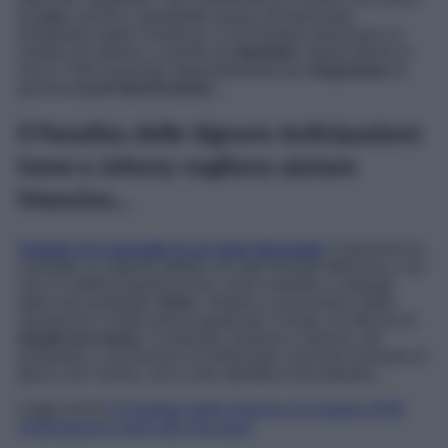
a casa
, anche e soprattutto grazie all’intervento
tempestivo della Contessa, e al Paradiso tutti tirano un
sospiro di sollievo, a partire da
Barbieri
. Quest’ultimo si
reca a Villa Guarnieri appositamente per
ringraziare
di
persona
la di Sant’Erasmo
…
Il Paradiso delle Signore Anticipazioni:
Irene e Johnny vogliono aiutare
Mancino…
Cesare si è cacciato in un gran bel guaio
. Il giovane ha
contratto un ingente debito con tale Renato Mancino, e se
non lo salderà quanto prima, sarà costretto a cedergli
delle sue proprietà.
Irene
, entrata a conoscenza della
situazione e molto preoccupata per Cesare, ha deciso di
dargli una mano
. La bionda, insieme a Johnny, sta
provando a convincere l’ex fidanzato a tornare al tavolo di
gioco con l’uomo, con il solo obiettivo d’incastrarlo…
Leggi anche
Il Paradiso delle Signore 12 maggio 2026
Anticipazioni: Irene alla riscossa!