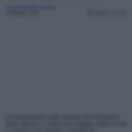
il paradiso delle signore
19 Maggio 2026
Lettura: 2 minuti
Le Anticipazioni della Puntata de Il Paradiso
delle Signore in onda il 20 maggio 2026 su Rai
1 rivelano che Mirella è turbata dal