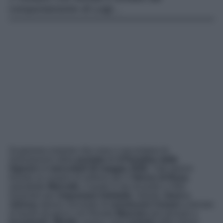
comportamento di Luigi…
Scopriamo insieme che cosa ci raccontano le
Anticipazioni della
puntata
de
Il Paradiso delle
Signore
di
mercoledì 20 maggio 2026
. Tutti stanno
tirando un sospiro di sollievo per il
ritorno di Rosa
,
soprattutto
Marcello
, il quale si sta recando a Villa
Guarnieri per
ringraziare Adelaide
. Intanto,
Irene e
Johnny
stanno cercando di
convincere Cesare
a tornare
al tavolo da gioco con Renato
Mancino
per provare a
incastrarlo
.
Mirella
, invece, resta
turbata
dallo strano