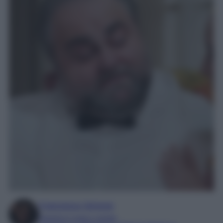
Francesca Simone
Esperta in soap e gossip