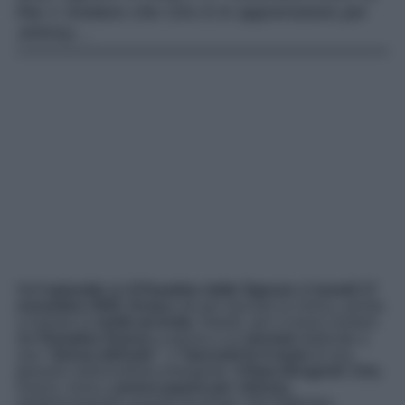
Rai 1 rivelano che Ciro è in apprensione per
Johnny…
Nell’
episodio
de
Il Paradiso delle Signore
di
lunedì 17
novembre 2025
,
Enrico
sta per lasciare la clinica, pronto
a rivelare la
verità ad Anita
. Intanto, per il nuovo numero
del
Paradiso Donna
si pensa a un
servizio
dedicato a
una
“donna dell’arte”
, e
Tancredi fa il nome
di una
giovane violoncellista emergente,
Chiara Brugnoli
.
Ciro
,
invece, inizia a
preoccuparsi per Johnny
,
misteriosamente assente da tempo. Nel frattempo,