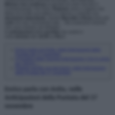
Mimmo non confessa
ai genitori di voler lasciare il
Commissariato. Per finire,
Roberto
viene a sapere che
Mario ha scritto una lettera a Caterina, e prende una
decisione importante
, mentre
Marcello e Rosa
sono più
uniti
che mai, nonostante tutto… Ma scopriamo insieme
che cosa rivelano nel dettaglio
le
anticipazioni
della
puntata
che andrà in
onda
domani
alle
16:00
su
Rai 1
.
Enrico parla con Anita, nelle Anticipazioni della
Puntata del 17 novembre
Il Paradiso delle Signore Anticipazioni: Ciro in ansia
per Johnny…
Roberto prende una decisione, nelle Anticipazioni
della Puntata del 17 novembre
Enrico parla con Anita, nelle
Anticipazioni della Puntata del 17
novembre