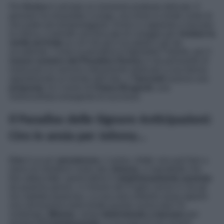
Per
Enrico
è arrivato un momento piuttosto delicato. Il
giovane ha rimandato a lungo, ma ormai si rende conto di
non poter più temporeggiare. Enrico si appresta a lasciare
la clinica, e prende una boccata di coraggio per
rivelare la
verità ad Anita
su ciò che gli è accaduto e gli sta
accadendo. Come la prenderà la figlioletta? Intanto, per il
nuovo numero del Paradiso Donna
si sta pensando di
realizzare un servizio interamente dedicato a una donna
appartenente al mondo dell’arte, e
Tancredi
avanza una
proposta
: fa il nome di
Chiara Brugnoli
, una
violoncellista emergente di successo.
Il Paradiso delle Signore Anticipazioni:
Ciro in ansia per Johnny…
Ciro
è un po’
pensieroso
. L’uomo, infatti, non può fare a
meno di chiedersi come stia
Johnny
, e soprattutto che
fine abbia fatto: quest’ultimo è
misteriosamente assente
da qualche giorno, e il timore del Puglisi senior è che gli
sia capitato qualcosa. La sua sarà soltanto ansia oppure
una sensazione tanto brutta quanto azzeccata? Al
contempo,
Mimmo
, ormai
determinato a lasciare
per
sempre
il Commissariato
, si accorge di non essere