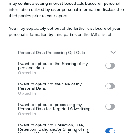
may continue seeing interest-based ads based on personal
Potrebbe interessarti
Il Paradiso delle Signore 20
information utilized by us or personal information disclosed to
novembre 2025 Anticipazioni: Enrico di stucco!
third parties prior to your opt-out.
You may separately opt-out of the further disclosure of your
personal information by third parties on the IAB’s list of
downstream participants.
Personal Data Processing Opt Outs
This information may also be disclosed by us to third parties
on the IAB’s List of Downstream Participants that may further
I want to opt-out of the Sharing of my
disclose it to other third parties.
personal data.
Opted In
Please note that this website/app uses one or more Google
services and may gather and store information including but
I want to opt-out of the Sale of my
Personal Data.
not limited to your visit or usage behaviour. You may click to
Opted In
grant or deny consent to Google and its third-party tags to
use your data for below specified purposes in below Google
I want to opt-out of processing my
consent section.
Personal Data for Targeted Advertising.
Leggi anche
Opted In
I want to opt-out of Collection, Use,
Retention, Sale, and/or Sharing of my