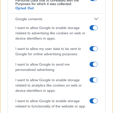
Personal Data that Is Unrelated with the
Purposes for which it was collected.
Gossip
Opted Out
Temptation Island, presentata
la prima coppia: chi sono
Google consents
Gabriele e Sara
I want to allow Google to enable storage
related to advertising like cookies on web or
Gossip
device identifiers in apps.
Uomini e Donne, le parole di Andrea
I want to allow my user data to be sent to
Zelletta sulla compagna Natalia
Google for online advertising purposes.
Paragoni: “L’affronteremo insieme”
I want to allow Google to send me
personalized advertising.
Gossip
Uomini e Donne, Natalia
I want to allow Google to enable storage
Paragoni rivela sui social: “Ho il
related to analytics like cookies on web or
linfoma di Hodgkin”
device identifiers in apps.
I want to allow Google to enable storage
Gossip
related to functionality of the website or app.
Grande Fratello, Stefania Orlando