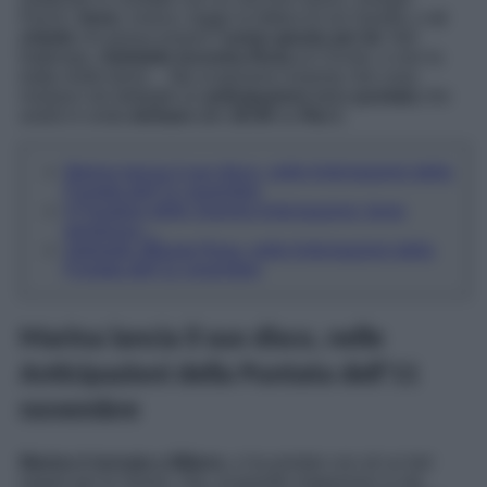
Perich.
Irene
, invece, legge la lettera di zia Sandra, e
si
chiede
chi possa essere l’
uomo giusto per lei
. Nel
frattempo,
Adelaide incontra Rosa
al Circolo, e non la
tratta molto bene… Ma scopriamo insieme che cosa
rivelano nel dettaglio le
anticipazioni
della
puntata
che
andrà in onda
domani
alle
16:00
su
Rai 1
.
Marina lancia il suo disco, nelle Anticipazioni della
Puntata dell’11 novembre
Il Paradiso delle Signore Anticipazioni: Irene
perplessa…
Adelaide affronta Rosa, nelle Anticipazioni della
Puntata dell’11 novembre
Marina lancia il suo disco, nelle
Anticipazioni della Puntata dell’11
novembre
Marina è tornata a Milano
, e ha portato con sé un bel
regalo per le Veneri. Ora, al grande magazzino si sta