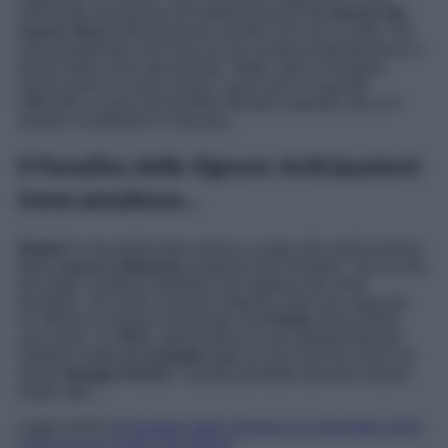
lavorando duramente all’organizzazione del
lancio del
nuovo disco
della giovane,
Quello che non so dirti
, che
verrà presentato nel corso di una serata di beneficienza a
favore delle zone alluvionate. Infatti, tutti al Paradiso
hanno preso a cuore coloro i quali sono in grande
difficoltà a causa del terribile disastro naturale che si è
venuto a verificare in Toscana…
Il Paradiso delle Signore Anticipazioni:
Irene perplessa…
Botteri
si sta dedicando anima e corpo alla realizzazione
della
nuova collezione
natalizia del Paradiso, ma sa che,
per poter centrare l’obiettivo nel migliore dei modi
possibili, non potrà contrare soltanto sulle sue capacità.
Lo stilista si augura vivamente che
Fulvio
possa darle
una mano. In effetti, quest’ultimo si sta adoperando per
mettersi subito
in contatto con
un suo vecchio amico di
nome
Giorgio Perich
, il quale potrebbe davvero essere
molto utile…
Leggi anche
Il Paradiso delle Signore 12 novembre 2025
Anticipazioni: Rosa nel mirino!