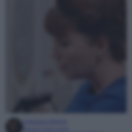
Francesca Simone
Esperta in soap e gossip