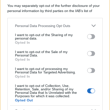
You may separately opt-out of the further disclosure of your
personal information by third parties on the IAB’s list of
downstream participants.
Personal Data Processing Opt Outs
This information may also be disclosed by us to third parties
on the IAB’s List of Downstream Participants that may further
I want to opt-out of the Sharing of my
disclose it to other third parties.
personal data.
Opted In
Please note that this website/app uses one or more Google
services and may gather and store information including but
I want to opt-out of the Sale of my
Personal Data.
not limited to your visit or usage behaviour. You may click to
Opted In
grant or deny consent to Google and its third-party tags to
use your data for below specified purposes in below Google
I want to opt-out of processing my
consent section.
Personal Data for Targeted Advertising.
Leggi anche
Opted In
I want to opt-out of Collection, Use,
Retention, Sale, and/or Sharing of my
Personal Data that Is Unrelated with the
Purposes for which it was collected.
Gossip
Opted Out
Temptation Island, presentata
la prima coppia: chi sono