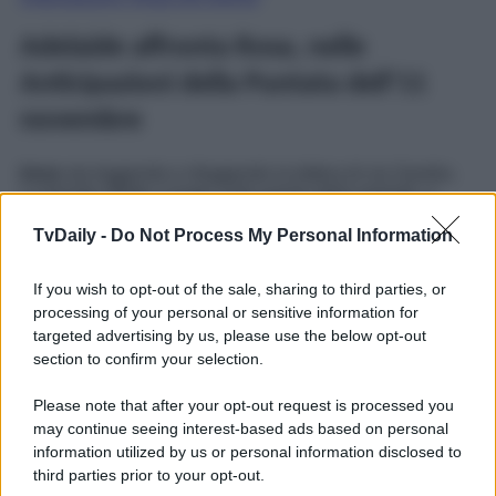
Adelaide affronta Rosa, nelle
Anticipazioni della Puntata dell’11
novembre
Irene
sta leggendo e rileggendo la lettera di zia Sandra.
La bionda riflette a lungo sulle parole della parente, e
adesso
si sta domandando chi possa essere l’uomo
giusto
per lei… Intanto,
Adelaide e Rosa stanno per
TvDaily -
Do Not Process My Personal Information
avere il loro primo faccia a faccia
da quando Marcello
ha lasciato la prima per la seconda. Le due “rivali in
If you wish to opt-out of the sale, sharing to third parties, or
amore” s’incontrano al Circolo, e la di Sant’Erasmo non si
dimostrerà per niente gentile con la Camilli. Come reagirà
processing of your personal or sensitive information for
quest’ultima alle offese della donna?
targeted advertising by us, please use the below opt-out
section to confirm your selection.
Il Paradiso delle Signore
, la soap ambientata in un
grande magazzino di Milano, va in onda
dal lunedì al
Please note that after your opt-out request is processed you
venerdì
alle
16:00
su
Rai 1
.
may continue seeing interest-based ads based on personal
Potrebbe interessarti
Il Paradiso delle Signore 13
information utilized by us or personal information disclosed to
novembre 2025 Anticipazioni: Odile implora Adelaide…
third parties prior to your opt-out.