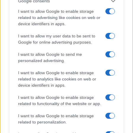
Google consents
Gabriele e Sara
I want to allow Google to enable storage
related to advertising like cookies on web or
Gossip
device identifiers in apps.
Uomini e Donne, le parole di Andrea
I want to allow my user data to be sent to
Zelletta sulla compagna Natalia
Google for online advertising purposes.
Paragoni: “L’affronteremo insieme”
I want to allow Google to send me
personalized advertising.
Gossip
Uomini e Donne, Natalia
I want to allow Google to enable storage
Paragoni rivela sui social: “Ho il
related to analytics like cookies on web or
linfoma di Hodgkin”
device identifiers in apps.
I want to allow Google to enable storage
Gossip
related to functionality of the website or app.
Grande Fratello, Stefania Orlando
I want to allow Google to enable storage
rivela solo ora: “Mi sarebbe
related to personalization.
piaciuto un ruolo da opinionista”