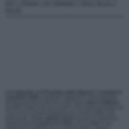
Rai 1 rivelano che Adelaide e Rosa faccia a
faccia!
Nell’
episodio
de
Il Paradiso delle Signore
di
martedì 11
novembre 2025
, al grande magazzino si sta lavorando
all’organizzazione del lancio del nuovo
disco di Marina
,
dal titolo
Quello che non so dirti
e che verrà presentato nel
corso di una serata di beneficenza a favore delle zone
alluvionate. Intanto,
Botteri spera
che per la collezione
natalizia potrà
contare su Fulvio
, che in effetti si sta
mettendo in contatto con un vecchio amico, Giorgio