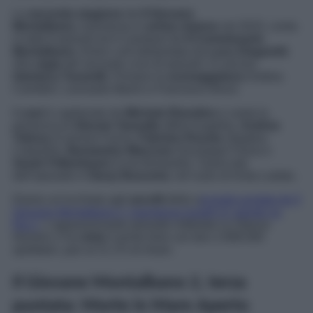
La
seconda stagione
de
Il Giovane
Montalbano,
trasmessa in
prima visione
nel 2015, conta
in tutto 6 episodi ed è il prequel de
Il Commissario
Montalbano,
fiction cult interpretata da
Luca Zingaretti
.
Alla
regia
del secondo ciclo di episodi c’è ancora
Gianluca Tavarelli.
Firmano la
sceneggiatura
Andrea
Camilleri, Leonardo Marini e Francesco Bruni.
Il
cast
è capitanato da
Michele Riondino
e vanta la
presenza di
Alessio Vassallo
(Mimì Augello),
Andrea
Tidona
(Carmine Fazio),
Fabrizio Pizzuto
(Agatino
Catarella),
Beniamino Marcone
(Giuseppe Fazio) e
Sarah Felberbaum
(Livia Burlando). Guest star
dell’episodio è
Giusy Buscemi,
nel ruolo di Anita Lodato.
Diamo un’occhiata agli
ascolti
della s
econda puntata de Il
Giovane Montalbano 2, trasmessa lunedì 21 agosto su
Rai 1
. L’appassionante episodio intitolato
La Stanza
Numero 2
ha
vinto
il prime time con ben 2.908.000
spettatori, pari al 21.1% di share.
Il Giovane Montalbano 2, terza
puntata: Morte in Mare Aperto