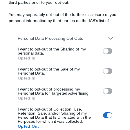
discussione il suo futuro con Salvo…
third parties prior to your opt-out.
You may separately opt-out of the further disclosure of your
personal information by third parties on the IAB’s list of
downstream participants.
Personal Data Processing Opt Outs
This information may also be disclosed by us to third parties
on the IAB’s List of Downstream Participants that may further
I want to opt-out of the Sharing of my
disclose it to other third parties.
personal data.
Opted In
Please note that this website/app uses one or more Google
services and may gather and store information including but
I want to opt-out of the Sale of my
Personal Data.
not limited to your visit or usage behaviour. You may click to
Opted In
grant or deny consent to Google and its third-party tags to
use your data for below specified purposes in below Google
I want to opt-out of processing my
consent section.
Personal Data for Targeted Advertising.
Leggi anche
Opted In
I want to opt-out of Collection, Use,
Retention, Sale, and/or Sharing of my
Personal Data that Is Unrelated with the
Purposes for which it was collected.
Gossip
Opted Out