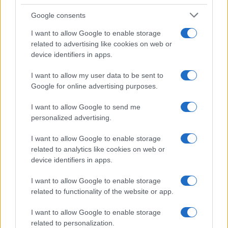
Temptation Island, presentata
la prima coppia: chi sono
Google consents
Gabriele e Sara
I want to allow Google to enable storage
related to advertising like cookies on web or
Gossip
device identifiers in apps.
Uomini e Donne, le parole di Andrea
I want to allow my user data to be sent to
Zelletta sulla compagna Natalia
Google for online advertising purposes.
Paragoni: “L’affronteremo insieme”
I want to allow Google to send me
personalized advertising.
Gossip
Uomini e Donne, Natalia
I want to allow Google to enable storage
Paragoni rivela sui social: “Ho il
related to analytics like cookies on web or
linfoma di Hodgkin”
device identifiers in apps.
I want to allow Google to enable storage
Gossip
related to functionality of the website or app.
Grande Fratello, Stefania Orlando
I want to allow Google to enable storage
rivela solo ora: “Mi sarebbe
related to personalization.
piaciuto un ruolo da opinionista”