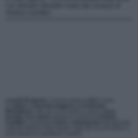
con Michele Riondino tratta dai romanzi di
Andrea Camilleri.
Lunedì 28 agosto
, in prima serata su
Rai 1,
torna
in
replica
la
seconda stagione
de
Il Giovane
Montalbano
. Alle ore 21.25 andrà in onda la
terza
puntata
della
fiction
ispirata ai romanzi di
Andrea
Camilleri.
Scopriamo
trama
e
anticipazioni
dell’episodio
intitolato
Morte in Mare Aperto,
tratto dai racconti
Morte in
mare aperto
e
Capodanno in giallo
.