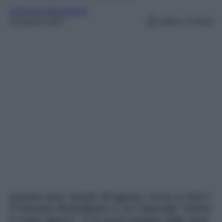
Il Giovane Montalbano
28 Agosto 2023
Lettura: 3 minuti
Questa sera, lunedì 28 agosto, torna su Rai 1
Il Giovane Montalbano 2 con l’episodio “Morte
in mare aperto”. È la terza puntata della serie