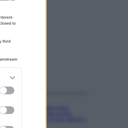
nterest-
closed to
 third
Downstream
er and store
gi anche
to grant or
ed purposes
Gossip
Temptation Island,
presentata la prima
coppia: chi sono Gabriele e
Sara