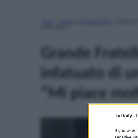
Home
»
Gossip
»
Grande fratello
»
Grande Fr
molto, però…”
Grande Fratell
infatuato di 
“Mi piace mol
TvDaily -
If you wish 
sensitive in