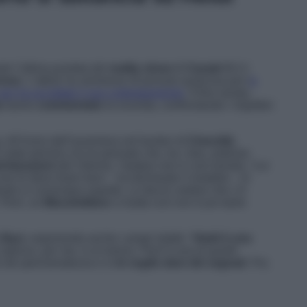
te l’ultima puntata del
reality show
di
Canale 5
è il
rrese
. L’attore ha ammesso di provare qualcosa per l
a
, non ha accettato il suo corteggiamento
. A fine serata,
a
hanno
commentato
la vicenda, confrontando i rispettivi
. All’inizio dell’avventura nel bunker di
Cinecittà
,
 stato persino chi ha pensato che, tra i due, potesse
chiarazioni
del 23enne, l’ipotesi non è così remota. “
Lui
ose le deve tirare fuori
– ha dichiarato il modello –
In
ale io comunque aspetto. Le faccio vedere che c’è
 Però, se
Massimiliano
si butta così non è poi tanto
a
Baci
, esponendo anche i propri dubbi: “
Heidi è una
adesso, per me, è un’amica. Però è una di quelle
i dà spensieratezza e io
le voglio dare dei segnali
. Poi,