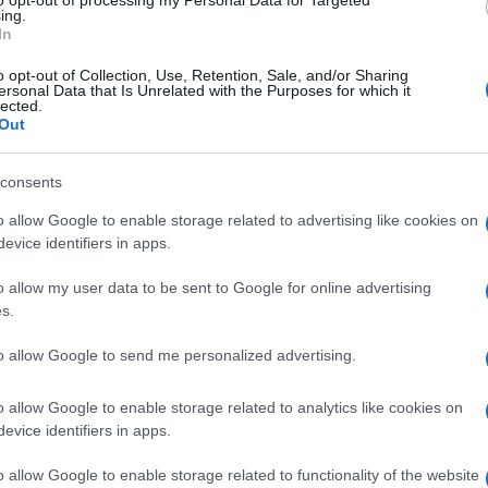
to opt-out of processing my Personal Data for Targeted
Lettura: 3 minuti
ing.
In
o opt-out of Collection, Use, Retention, Sale, and/or Sharing
ersonal Data that Is Unrelated with the Purposes for which it
lected.
Out
consents
o allow Google to enable storage related to advertising like cookies on
evice identifiers in apps.
o allow my user data to be sent to Google for online advertising
s.
torio Menozzi confessa di non essere
to allow Google to send me personalized advertising.
na: chi è la coinquilina per la quale potrebbe
o allow Google to enable storage related to analytics like cookies on
evice identifiers in apps.
o allow Google to enable storage related to functionality of the website