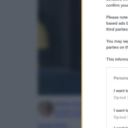
confirm your
Please note
based ads b
third parties
You may sepa
parties on t
This informa
Participants
Please note
Persona
information 
deny consent
I want t
in below Go
Opted 
Chiara Carnà
I want t
Laureata in lettere e filosofia
Esperta in cinema e televisione
Opted 
Grande fratello