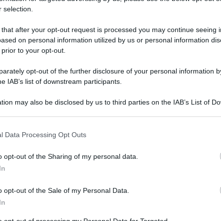
 selection.
 that after your opt-out request is processed you may continue seeing i
ased on personal information utilized by us or personal information dis
 prior to your opt-out.
rately opt-out of the further disclosure of your personal information by
he IAB’s list of downstream participants.
tion may also be disclosed by us to third parties on the IAB’s List of 
 that may further disclose it to other third parties.
 that this website/app uses one or more Google services and may gath
Leg
l Data Processing Opt Outs
including but not limited to your visit or usage behaviour. You may click 
 to Google and its third-party tags to use your data for below specifi
o opt-out of the Sharing of my personal data.
ogle consent section.
In
o opt-out of the Sale of my Personal Data.
In