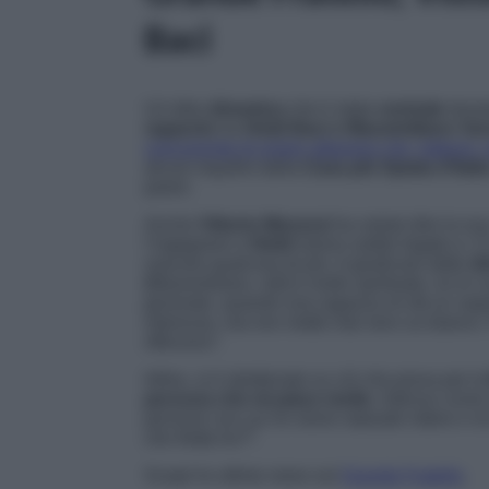
Baci
Un’altra
dinamica
che è stata
centrale
duran
rapporto
tra
Heidi Baci e Massimiliano Va
concorrente di origini albanesi che, tuttavia
alcuni inquilini della
Casa più Spiata d’Itali
pareri.
Anche
Vittorio Menozzi
ha voluto dire la sua
l’ingegnere e
Heidi
hanno subito legato e c’è
nascere qualcosa di più. A giudicare dalle
di
[Massimiliano, ndr]
è molto spirituale, lui le c
generale, quando una ragazza mi dà un segn
interesse, ma non metto mai nero su bianco.
riflessivo”.
Infine, si è sbottonato su ciò che prova per l
persona che mi piace molto
. Adesso come 
persone con cui mi viene naturale ridere e m
che fretta ho?
”.
Scopri le ultime news sul
Grande Fratello
.