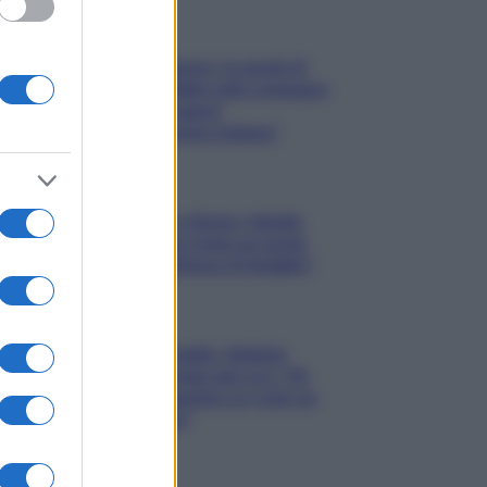
Gossip
Uomini e Donne, le parole di
Andrea Zelletta sulla compagna
Natalia Paragoni:
“L’affronteremo insieme”
Gossip
Uomini e Donne, Natalia
Paragoni rivela sui social:
“Ho il linfoma di Hodgkin”
Gossip
Grande Fratello, Stefania
Orlando rivela solo ora: “Mi
sarebbe piaciuto un ruolo da
opinionista”