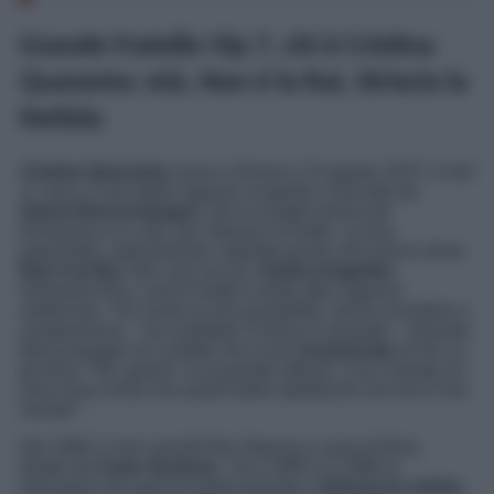
Grande Fratello Vip 7, chi è Cristina
Quaranta: età, Non è la Rai, Striscia la
Notizia
Cristina Quaranta
nasce a Roma il 14 agosto 1972. A soli
17 anni, è una delle ragazze scoperte e lanciate da
Gianni Boncompagni
, che la sceglie prima per
Domenica in
e, poi, per
Stasera mi butto
. La sua
popolarità, naturalmente, esplode grazie all’iconico show
Non è la Rai
.
Nel cast con lei,
Ambra Angiolini
,
Antonella Elia, Laura Freddi e tante altre ragazze
ambiziose. “Ho avuto le mie possibilità, senza scendere a
compromessi – ha confidato Cristina in passato – Quando
Boncompagni mi confidò che si era
innamorato
di me, io
gli dissi: “No, grazie” e lui guardò altrove. Con il tempo mi
sono resa conto che quello dello spettacolo non era il mio
mondo”.
Nel 1990, è nel cast del film
Stasera a casa di Alice
,
diretto da
Carlo Verdone
. Tra il 1995 e il 1996 la
ritroviamo nel ruolo di Velina bionda a
Striscia la notizia,