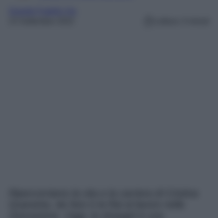
Grande Fratello Vip
23 Settembre 2022
Lettura: 4 minuti
Ripercorriamo la vita e la carriera di Cristina
Quaranta, da Non è la Rai al lavoro nella
ristorazione. Oggi, la showgirl è una