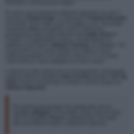
Novanta? Conosciamola meglio!
Di sicuro, per il momento abbiamo appurato che non è
una fan di
Soleil Sorge
. La Quaranta e
Patrizia Rossetti
,
di recente, hanno fatto un po’ di taglia e cuci, riservando
commenti affatto lusinghieri contro l’indiscussa
protagonista della sesta edizione del
reality show
di
Canale 5. In particolare Cristina, commentando un
battibecco tra Soleil e
Miriana Trevisan
, ha sbottato: “
Se
mi provochi su un punto debole sei cattivo e hai la
cattiveria gratuita e io ti mando a fare in c**o. Io Soleil
l’avrei presa e l’avrei affogata, te lo dico chiaro
”.
L’influencer italo americana ha prontamente commentato
l’attacco dell’ex starlette di
Non è la Rai
durante il
GF Vip
Party
, format che precede la diretta in prima serata con
Alfonso Signorini
.
Ero terrorizzata quando l’ho sentita dire che mi
avrebbe
affogata
, io lì ho detto “aiuto, una che dice
che mi vorrebbe affogare, mamma mia”. Se vuole
fare una sfida di nuoto ci vediamo in piscina.