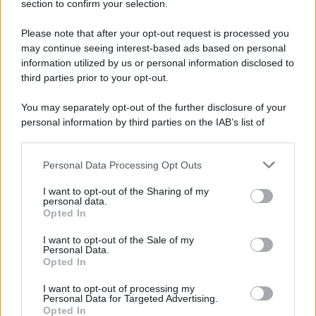
section to confirm your selection.
Dal 2021, Cristina è sentimentalmente legata ad
Alberto
Longo,
con cui vive a Milano. Oggi l’ex starlette lavora
Please note that after your opt-out request is processed you
come
commessa
in un negozio di tessuti. La sera si
occupa delle prenotazioni, dei pagamenti e della gestione
may continue seeing interest-based ads based on personal
della cassa in un
ristorante
di cucina romana,
Un Sacco
information utilized by us or personal information disclosed to
Bello
, a Milano.
third parties prior to your opt-out.
You may separately opt-out of the further disclosure of your
personal information by third parties on the IAB’s list of
downstream participants.
Personal Data Processing Opt Outs
This information may also be disclosed by us to third parties
on the IAB’s List of Downstream Participants that may further
I want to opt-out of the Sharing of my
disclose it to other third parties.
personal data.
Opted In
Please note that this website/app uses one or more Google
services and may gather and store information including but
I want to opt-out of the Sale of my
Personal Data.
not limited to your visit or usage behaviour. You may click to
Opted In
grant or deny consent to Google and its third-party tags to
use your data for below specified purposes in below Google
I want to opt-out of processing my
consent section.
Personal Data for Targeted Advertising.
Leggi anche
Opted In