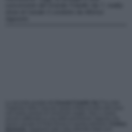
concorrente del Grande Fratello Vip 7, reality
show di Canale 5 condotto da Alfonso
Signorini.
La seconda puntata del
Grande Fratello Vip 7
ha visto
l’ingresso nella Casa più spiata d’Italia di tanti volti nuovi
che siamo ansiosi di conoscere meglio. Non ci siamo
ancora soffermati su una delle primissime
Vippone
che
hanno varcato la Porta Rossa in questa edizione:
Cristina
Quaranta
. Sappiamo tutto sulla reginetta degli anni