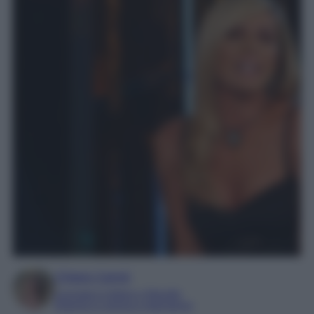
Chiara Carnà
Laureata in lettere e filosofia
Esperta in cinema e televisione