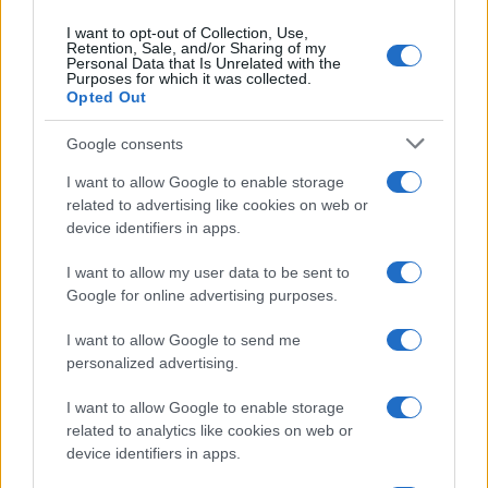
I want to opt-out of Collection, Use,
Retention, Sale, and/or Sharing of my
Personal Data that Is Unrelated with the
Purposes for which it was collected.
Gossip
Opted Out
Temptation Island, presentata
la prima coppia: chi sono
Google consents
Gabriele e Sara
I want to allow Google to enable storage
related to advertising like cookies on web or
Gossip
device identifiers in apps.
Uomini e Donne, le parole di Andrea
I want to allow my user data to be sent to
Zelletta sulla compagna Natalia
Google for online advertising purposes.
Paragoni: “L’affronteremo insieme”
I want to allow Google to send me
personalized advertising.
Gossip
Uomini e Donne, Natalia
I want to allow Google to enable storage
Paragoni rivela sui social: “Ho il
related to analytics like cookies on web or
linfoma di Hodgkin”
device identifiers in apps.