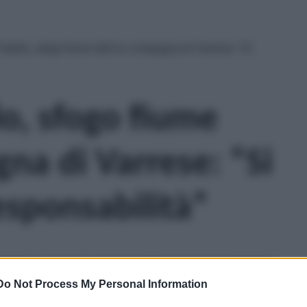
atello, sfogo fiume dell’ex compagna di Varrese: “Si
lo, sfogo fiume
na di Varrese: “Si
esponsabilità”
Do Not Process My Personal Information