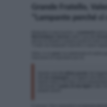
Grande Fratello, Vale
“Lampante perché ci 
Malgrado le precisazioni, i
commenti
indiriz
Massimiliano Varrese
nella Casa del
Grand
deciso di ribadire il proprio punto di vista e 
“
Credo sia lampante il perché ci siamo separ
Infine, in un
post
, ha sottolineato di nutrire 
intenzione di rispondere per lui.
Queste sono
le ultime parole
che leggere
mio
ex compagno
. Le ragioni che hann
hanno nulla a che fare con le strumental
che ho per il
padre di mia figlia
è tale ch
proprie azioni.
E ancora: “
Non risponderò ad
accuse perso