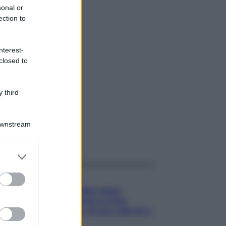
sonal or
ection to
nterest-
closed to
 third
Downstream
gi anche
er and store
to grant or
ed purposes
Gossip
Temptation Island,
presentata la prima
coppia: chi sono Gabriele e
Sara