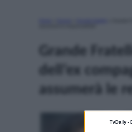
Home
»
Gossip
»
Grande fratello
»
Grande Fr
assumerà le responsabilità”
Grande Fratel
dell’ex compag
assumerà le r
TvDaily -