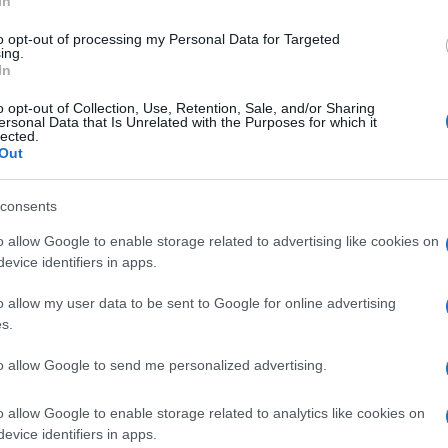
In
Lettura: 3 minuti
to opt-out of processing my Personal Data for Targeted
ing.
In
o opt-out of Collection, Use, Retention, Sale, and/or Sharing
ersonal Data that Is Unrelated with the Purposes for which it
lected.
Out
consents
o allow Google to enable storage related to advertising like cookies on
evice identifiers in apps.
o allow my user data to be sent to Google for online advertising
azioni ricevute sui social, pubblica uno sfogo
s.
 Massimiliano Varrese, concorrente del
to allow Google to send me personalized advertising.
a figlia Mia.
o allow Google to enable storage related to analytics like cookies on
evice identifiers in apps.