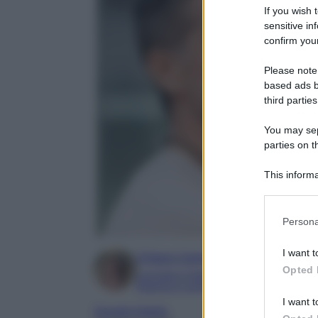
If you wish 
sensitive in
confirm your
Please note
based ads b
third parties
You may sepa
parties on t
This informa
Participants
Please note
Persona
information 
deny consent
I want t
Chiara Carnà
in below Go
Opted 
Laureata in lettere e filosofia
Esperta in cinema e televisione
I want t
Grande fratello