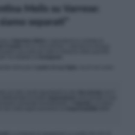
ntina Melis su Varrese:
siamo separati”
zati a
Valentina Melis
e riguardanti la condotta di
e Fratello
non si sono fermati. L’attivista ha dunque
prendere una volta per tutte le distanze dalla
querelle
.
ati
” ha ribattuto su
Instagram
.
grande stima per il
padre di sua figlia
, ma di non avere
te sui miei canali riguardanti la mia
vita privata
con il
o determinato la nostra
separazione
sono private e non
izzazioni avvenute recentemente. Il
rispetto
e la stima
e son certa saprà assumersi la
responsabilità
delle
nali
o a richieste di spiegazioni su scelte che non mi