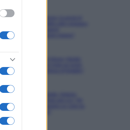
Gossip
Uomini e Donne, le parole di
Andrea Zelletta sulla compagna
Natalia Paragoni:
“L’affronteremo insieme”
Gossip
Uomini e Donne, Natalia
Paragoni rivela sui social:
“Ho il linfoma di Hodgkin”
Gossip
Grande Fratello, Stefania
Orlando rivela solo ora: “Mi
sarebbe piaciuto un ruolo da
opinionista”