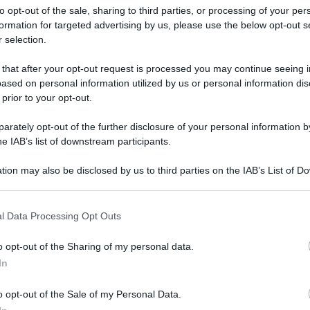
to opt-out of the sale, sharing to third parties, or processing of your per
formation for targeted advertising by us, please use the below opt-out s
 selection.
 that after your opt-out request is processed you may continue seeing i
ased on personal information utilized by us or personal information dis
 prior to your opt-out.
rately opt-out of the further disclosure of your personal information by
he IAB’s list of downstream participants.
tion may also be disclosed by us to third parties on the IAB’s List of 
Leg
 that may further disclose it to other third parties.
 that this website/app uses one or more Google services and may gath
l Data Processing Opt Outs
including but not limited to your visit or usage behaviour. You may click 
 to Google and its third-party tags to use your data for below specifi
o opt-out of the Sharing of my personal data.
ogle consent section.
In
o opt-out of the Sale of my Personal Data.