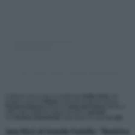
Un post condiviso da Marco maddaloni (@maddaloni73)
Il 38enne non è certo un neofita dei
reality show
. Ha
portato a casa la
vittoria
in due dei format più famosi:
Pechino Express
(2013) e
L’Isola dei Famosi
(2019). Il
sette volte campione italiano di judo è
sposato
con
Romina Giamminelli
, dalla quale ha avuto
tre figli
.
Sara Ricci al Grande Fratello: “Beatrice