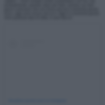
caption –
Avrei sempre voluto condividerlo con voi, ma,
puntualmente, quando stavo per farlo, tornavo sui miei
passi e pensavo che non fosse ancora il momento giusto.
Ecco, oggi sono sicuro che lo è. Oggi è il momento giusto.
Amo qualsiasi tipo di sfida. E amo fare tv
“.
Visualizza questo post su Instagram