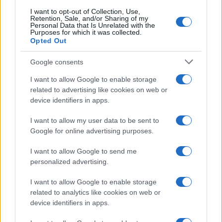
I want to opt-out of Collection, Use,
Retention, Sale, and/or Sharing of my
Personal Data that Is Unrelated with the
Purposes for which it was collected.
Gossip
Opted Out
Temptation Island, presentata
la prima coppia: chi sono
Google consents
Gabriele e Sara
I want to allow Google to enable storage
related to advertising like cookies on web or
Gossip
device identifiers in apps.
Uomini e Donne, le parole di Andrea
I want to allow my user data to be sent to
Zelletta sulla compagna Natalia
Google for online advertising purposes.
Paragoni: “L’affronteremo insieme”
I want to allow Google to send me
personalized advertising.
Gossip
Uomini e Donne, Natalia
I want to allow Google to enable storage
Paragoni rivela sui social: “Ho il
related to analytics like cookies on web or
linfoma di Hodgkin”
device identifiers in apps.