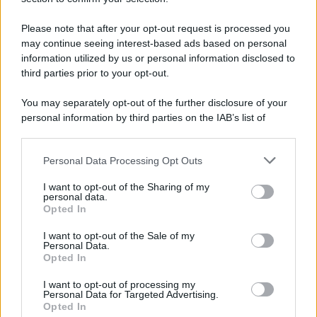
lunga
relazione
con
Beppe Convertini
. Attualmente non
conosciamo la sua
situazione sentimentale
ma,
Please note that after your opt-out request is processed you
intervistata circa un anno fa dal magazine
Oggi
, ha
may continue seeing interest-based ads based on personal
confidato di preferire gli uomini più giovani.
information utilized by us or personal information disclosed to
Scopri le ultime news sul
Grande Fratello
.
third parties prior to your opt-out.
You may separately opt-out of the further disclosure of your
personal information by third parties on the IAB’s list of
downstream participants.
Personal Data Processing Opt Outs
This information may also be disclosed by us to third parties
on the IAB’s List of Downstream Participants that may further
I want to opt-out of the Sharing of my
disclose it to other third parties.
personal data.
Opted In
Please note that this website/app uses one or more Google
services and may gather and store information including but
I want to opt-out of the Sale of my
Personal Data.
not limited to your visit or usage behaviour. You may click to
Opted In
grant or deny consent to Google and its third-party tags to
use your data for below specified purposes in below Google
I want to opt-out of processing my
consent section.
Personal Data for Targeted Advertising.
Leggi anche
Opted In