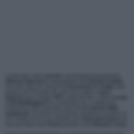
Continuate a fare i
provini
, raccomanda puntualmente
Alfonso Signorini
ai telespettatori del
Grande Fratello
.
Hai visto mai che i prossimi
concorrenti
del
reality
siate
proprio voi? Peccato che, gira che ti rigira, i
nuovi
ingressi
sono sempre
VIP
o sedicenti tali. L’ultimo
scoop
di
DavideMaggio.it
ha confermato che, a stretto giro,
entreranno nella Casa due volti noti del
mondo dello
spettacolo
: un uomo e una donna. Andiamo a scoprire di
chi si tratta: lui è un ex vincitore de
L’Isola dei Famosi
, lei
una star della soap
Vivere
(proprio come
Beatrice Luzzi
).