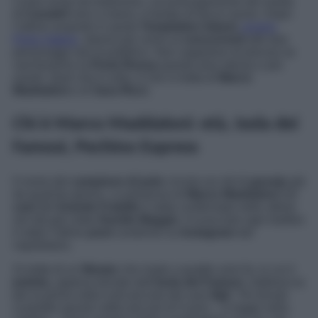
Come ormai da tradizione, col prolungamento del reality
di
Canale5
sino a marzo, è tempo di facce nuove. Dopo
l’ultimo acquisto in quota
Temptation Island
,
ovvero
Perla Vatiero
, stanno per unirsi ai
concorrenti
altri due
personaggi noti al pubblico. Non sappiamo di preciso se
varcheranno la
Porta Rossa
questa sera stessa o più
avanti. Quel che è certo, è che si tratta di
Marco
Maddaloni
e di
Sara Ricci
.
Chi è Marco Maddaloni: età, Isola dei
Famosi, Pechino Express
Il nome del
campione di judo
circola sui siti di
gossip
già
da qualche giorno. La presenza di
Marco Maddaloni
nel
cast
del
Grande Fratello
è stata confermata nelle ultime
ore dal già citato
Davide Maggio
. A scacciare ogni dubbio
è stato l’ultimo
post
condiviso su
Instagram
dal
napoletano.
Si tratta di un
filmato
che risale a quattro anni fa, in cui il
judoka
, appena tornato dall’
Isola dei Famosi
, riabbraccia
per la prima volta il più piccolo dei suoi
figli
. “
Ho tenuto
custodito questo video per più di 4 anni
– si legge nella