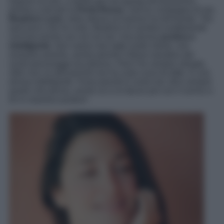
Eppure eccola, a stretto giro da questa dichiarazione,
pronta a varcare la
Porta Rossa
. Sull’ex compagna di set,
Beatrice Luzzi
, nella stessa occasione ha dichiarato: “
Da
quel poco che ho visto, Beatrice mi sembra esattamente
com’era anche con noi sul set. Una donna
austera e
intelligente
. Non siamo mai state molto intime, non
eravamo amiche, anche perché il filone narrativo dei
nostri personaggi era diverso. Però l’ho sempre stimata.
Altro non so dirti perché non ho visto cosa ha fatto. È una
donna intelligente. Forse perché è come me: dice sempre
quello che pensa, anche se io lo faccio più con il sorriso e
lei in maniera austera
”.