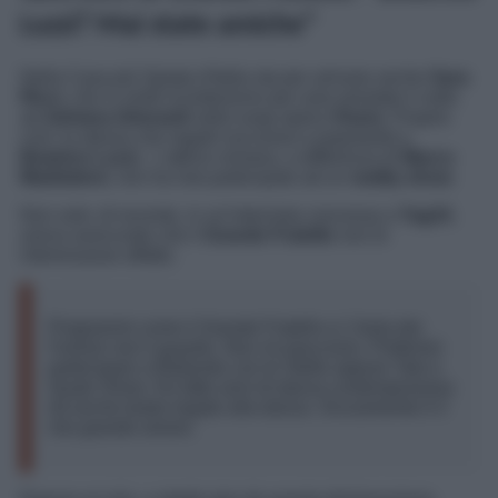
Luzzi? Mai state amiche”
Nella Casa più Spiata d’Italia sta per arrivare anche
Sara
Ricci
, che in molti ricorderanno per aver prestato il volto
ad
Adriana Gherardi
nella soap opera
Vivere
. Proprio
così: la stessa che regalò successo e popolarità a
Beatrice Luzzi.
L’attrice romana, a differenza di
Marco
Maddaloni
, non ha mai partecipato ad un
reality show
.
Non solo: di recente, in un’intervista concessa a
Tag24
,
aveva assicurato che il
Grande Fratello
non le
interessasse affatto.
Programmi come il Grande Fratello e L’Isola dei
Famosi non li guardo. Non mi piacciono. Preferirei
partecipare a Ballando con le Stelle oppure Tale e
Quale Show. Ho fatto anni di danza contemporanea
ed anche teatro legato alla danza. Sicuramente è il
mio grande amore.