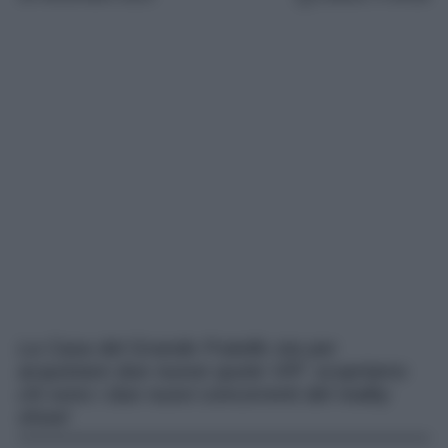
La Casa del Grande Fratello sta per
acquistare due nuove quote VIP: scopriamo
chi sono i due nuovi concorrenti del reality
show!