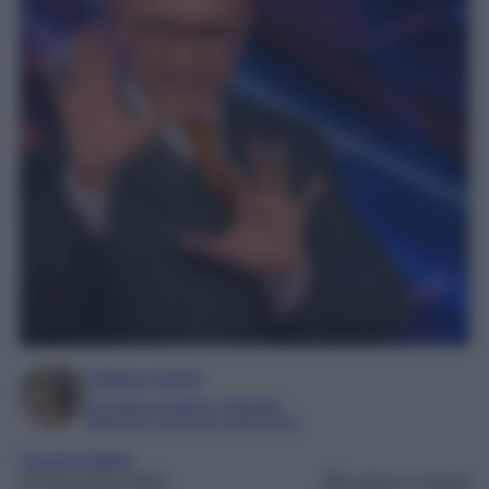
Chiara Carnà
Laureata in lettere e filosofia
Esperta in cinema e televisione
Grande fratello
20 Novembre 2023
Lettura: 5 minuti