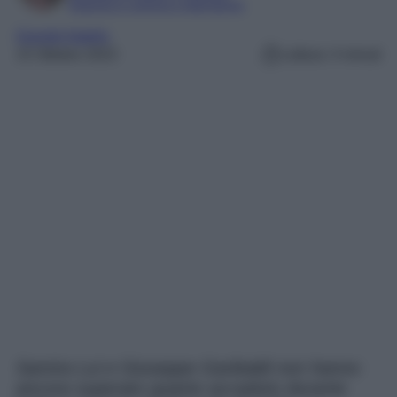
Esperta in cinema e televisione
Grande fratello
15 Ottobre 2023
Lettura: 4 minuti
Samira Lui e Giuseppe Garibaldi non hanno
ancora superato quanto accaduto durante