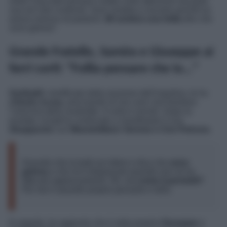
nella Casa tutti
avevano notato certe attenzioni da parte
sua nei miei confronti. Sono andata a cercarlo perché lui
aveva smesso di parlarmi.
Mi sembra una follia
dire che
sono gelosa
”.
Grande Fratello, Samira e Giuseppe ai
ferri corti: “Follia pensare che io…”
Garibaldi
, mortificato dalla reazione dell’inquilina, le ha
chiesto scusa
, precisando di non aver mai frainteso
l’amicizia della soubrette. A nulla è servito. Dopo la
puntata, la
Lui
ha continuato a manifestare il suo
disappunto
con
Massimiliano Varrese e Ciro Petrone.
Assurdo che la butti sul ridere e dica che
sono
gelosa
e che mi è dispiaciuto quando non mi ha
fatto più apprezzamenti. Oh, ma
come ti permetti?
Per me è assurdo proprio pensarlo e dirlo.
In seguito, ha aggiunto che è stato proprio
Giuseppe
a