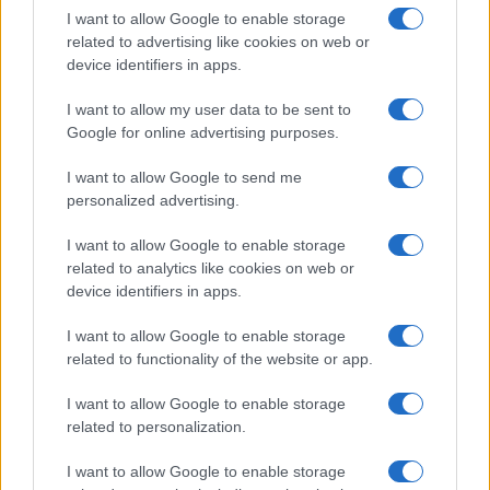
I want to allow Google to enable storage
related to advertising like cookies on web or
Gossip
device identifiers in apps.
Uomini e Donne, le parole di Andrea
I want to allow my user data to be sent to
Zelletta sulla compagna Natalia
Google for online advertising purposes.
Paragoni: “L’affronteremo insieme”
I want to allow Google to send me
personalized advertising.
Gossip
Uomini e Donne, Natalia
I want to allow Google to enable storage
Paragoni rivela sui social: “Ho il
related to analytics like cookies on web or
linfoma di Hodgkin”
device identifiers in apps.
I want to allow Google to enable storage
Gossip
related to functionality of the website or app.
Grande Fratello, Stefania Orlando
I want to allow Google to enable storage
rivela solo ora: “Mi sarebbe
related to personalization.
piaciuto un ruolo da opinionista”
I want to allow Google to enable storage