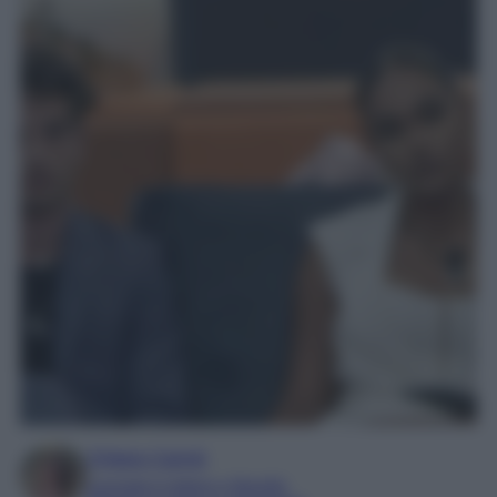
Chiara Carnà
Laureata in lettere e filosofia