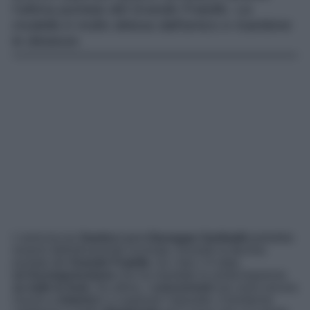
l’ultima puntata del Grande Fratello. La
modella è molto delusa dall’amico e mantiene
le distanze.
L’amicizia tra
Samira Lui e Giuseppe Garibaldi
potrebbe
essersi definitivamente incrinata. Durante la decima
puntata del
Grande Fratello
, tra i due c’è stata
un’incomprensione
che ha mandato la venticinquenne
su tutte le furie
. Da allora, i
concorrenti
non sono ancora
riusciti a
chiarirsi
e a superare l’episodio. Il trentenne