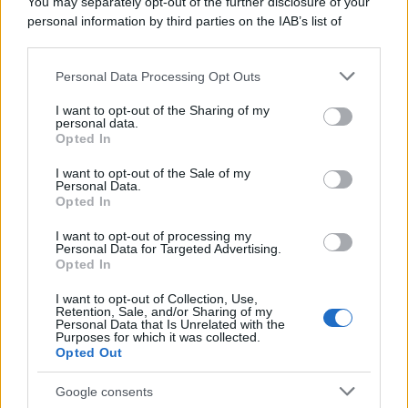
You may separately opt-out of the further disclosure of your
personal information by third parties on the IAB’s list of
downstream participants.
Personal Data Processing Opt Outs
This information may also be disclosed by us to third parties
on the IAB’s List of Downstream Participants that may further
I want to opt-out of the Sharing of my
disclose it to other third parties.
personal data.
Opted In
Please note that this website/app uses one or more Google
services and may gather and store information including but
I want to opt-out of the Sale of my
Personal Data.
not limited to your visit or usage behaviour. You may click to
Opted In
grant or deny consent to Google and its third-party tags to
use your data for below specified purposes in below Google
I want to opt-out of processing my
consent section.
Personal Data for Targeted Advertising.
Leggi anche
Opted In
I want to opt-out of Collection, Use,
Retention, Sale, and/or Sharing of my
Personal Data that Is Unrelated with the
Purposes for which it was collected.
Gossip
Opted Out
Temptation Island, presentata
la prima coppia: chi sono
Google consents
Gabriele e Sara