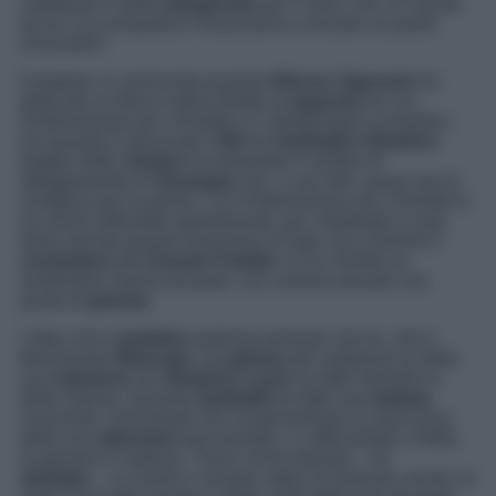
calabrese è molto
dispiaciuto
per il muro che si è alzato
tra lui e la coinquilina. Riusciranno a trovare un punto
d’incontro?
Il patatrac è cominciato quando
Alfonso Signorini
ha
dedicato un blocco della diretta al
rapporto
tra l’ex
Professoressa de
L’Eredità
e il collaboratore scolastico.
Da quando è sbocciato il
flirt
tra
Garibaldi e Beatrice
Luzzi,
infatti,
Samira
ha lamentato il cambio di
atteggiamento di
Giuseppe
che, a suo dire, quasi non le
rivolgeva più la parola. L’ex Professoressa de
L’Eredità
lo
ha anche affrontato apertamente, per chiedergli a cosa
fosse dovuta questa inversione di rotta. Ecco perché il
conduttore
del
Grande Fratello
, le ha chiesto se,
sentendosi messa da parte, non avesse provato una
punta di
gelosia
.
L’idea che il
pubblico
potesse pensare che lei, che è
felicemente
fidanzata
, sia
gelosa
del calabrese (e della
sua
relazione
con
Beatrice Luzzi
) ha fatto infuriare la
bella Samira. Quando
Garibaldi
ha fatto una
battuta
innocente, insinuando che la
Lui
sentisse la mancanza
delle sue
attenzioni
(ad esempio, il caffè portato a letto),
la giovane è esplosa. “
Sono scioccobasita
– ha
sbottato
–
La nostra è sempre stata un’amicizia, anche se