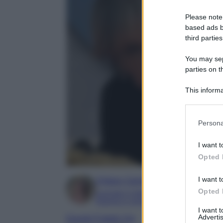
Please note
based ads b
third parties
You may sepa
parties on t
This informa
Participants
Please note
Persona
information 
deny consent
I want t
in below Go
Opted 
I want t
Chiara Carnà
Opted 
Laureata in lettere e filosofia
Esperta in cinema e televisione
I want 
Advertis
Grande Fratello Vip