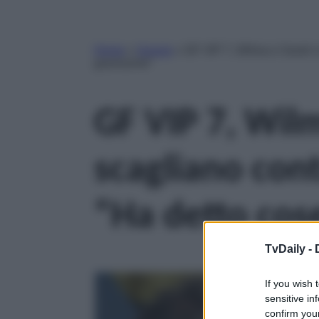
Home
»
Gossip
»
GF VIP 7, Wilma e Sarah s
gravissime”
GF VIP 7, Wilm
scagliano con
“Ha detto cos
TvDaily -
If you wish 
sensitive in
confirm your