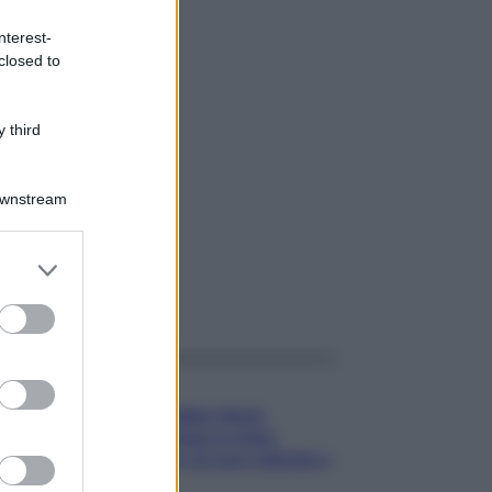
nterest-
closed to
 third
Downstream
er and store
to grant or
gi anche
ed purposes
Gossip
Temptation Island,
presentata la prima
coppia: chi sono Gabriele e
Sara