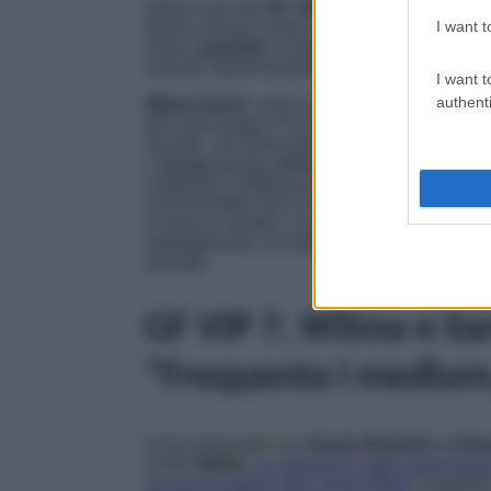
Nella Casa del
GF VIP 7
continuano a crearsi
I want t
fronte comune contro una Vippona, sono
Wil
hanno
sparlato
a lungo di una coinquilina, 
energie soprannaturali. La
clip
per la prossim
I want t
authenti
Wilma Goich
, nella Casa del
Grande Fratel
peli sulla lingua. Per dirla tutta, quando la V
recente, nel mirino dell’
ex moglie di Edoard
L’atteggiamento affettuoso della modella nei 
malgrado la differenza d’età, si è presa una 
avvicinerebbe all’ex tronista solo per il gust
a ruota la cantate. La pugliese non è proprio
spettegolando con
Luca Onestini
, di essere
passato.
GF VIP 7, Wilma e Sar
“Frequenta i medium,
Chiacchierando con
Sarah Altobello e Oria
contro
Nikita
.
La cantante è stata aspramente 
occasioni giudizi forti contro Nikita.
A quanto 