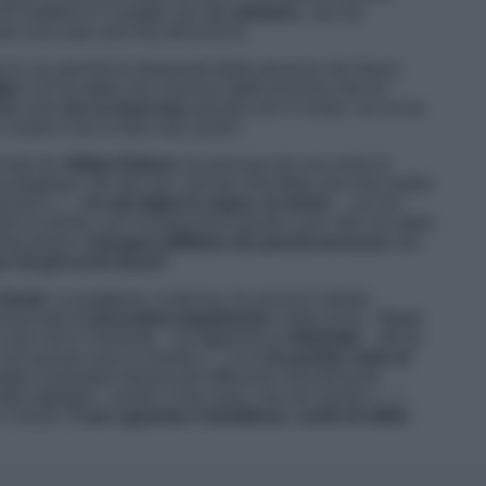
di metterla in contatto con dei
medium
, così da
e circa due anni fa) nell’al di là.
ei lo sa, perché lei frequenta delle persone che fanno
lia
e mi ha detto che conosce delle persone che mi
etto che
non lo farei mai,
perché non ci credo. Lei mi ha
i credo e non lo farò mai, punto
”.
ondo lei,
Nikita Pelizon
sia pervasa da una sorta di
e preghiere. Ne dico tre: una per mia figlia, per mia madre
da poco. […]
Io mia figlia la sogno, la sento…
ce l’ho
are le anime, non mi piacciono queste cose. Me l’ha detto
esta gente e
bisogna diffidare da queste persone
che
n ha gli occhi buoni
”.
Sarah
. La pugliese, si diceva, ha ancora il dente
minacciata di
procedere legalmente
contro di lei. “
Nikita
a e poi non è coerente
– ha aggiunto la
Altobello
–
Mi ha
a me questa cosa è rimasta. […] Lei
ha parlato male di
data a prendere dicerie per affossare una persona.
tro appiglio, i vestiti, il mio naso, ma non quello. […]
i riesce. I
l suo sguardo è fastidioso, come di sfida
”.