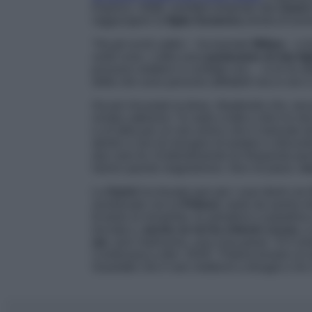
Express,
infatti, avrebbe proposto alla
Goich
raggiungere la
figlia Susanna
(morta di tumor
“
Ha gli occhi cattivi
– ha tuonato
Wilma
–
e l
certe cose. L’altra sera
parlavamo di mia fig
possono mettere in contatto con… io le ho d
detto che sono persone affidabili ma io non c
Ha poi rincarato la dose, ribadendo che, sec
innata cattiveria: “
Io vado a letto e dico le mi
e un’altra per un mio amico che è mancato 
dentro e non ho bisogno di andare a sfruculi
due sere fa. Evidentemente lei frequenta qu
hanno questo magnetismo. Non mi piace,
no
La
Goich
ha trovato pan per i suoi denti con
avvelenato con la
Pelizon
, tanto da averla 
fa tanto la moralista, la salvatrice e paladin
toccata e,
anche se mi ha chiesto scusa
, 
me
, anzi malissimo, una cosa grave. Sì è an
Continuava a dire ‘2018’. Poteva trovare un al
Guardate che è raro mettermi a disagio e lei c