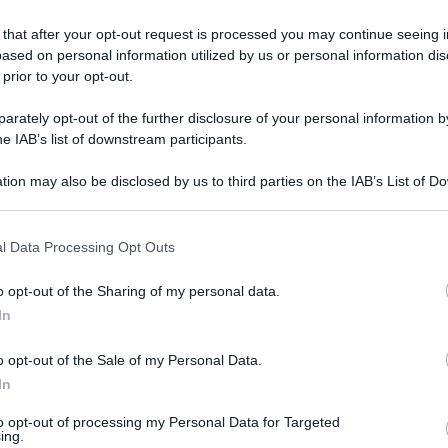
 that after your opt-out request is processed you may continue seeing i
ased on personal information utilized by us or personal information dis
 prior to your opt-out.
rately opt-out of the further disclosure of your personal information by
he IAB’s list of downstream participants.
tion may also be disclosed by us to third parties on the IAB’s List of 
 that may further disclose it to other third parties.
 that this website/app uses one or more Google services and may gath
l Data Processing Opt Outs
including but not limited to your visit or usage behaviour. You may click 
Leg
 to Google and its third-party tags to use your data for below specifi
o opt-out of the Sharing of my personal data.
ogle consent section.
In
o opt-out of the Sale of my Personal Data.
In
to opt-out of processing my Personal Data for Targeted
ing.