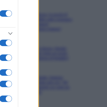
Gossip
Uomini e Donne, le parole di
Andrea Zelletta sulla compagna
Natalia Paragoni:
“L’affronteremo insieme”
Gossip
Uomini e Donne, Natalia
Paragoni rivela sui social:
“Ho il linfoma di Hodgkin”
Gossip
Grande Fratello, Stefania
Orlando rivela solo ora: “Mi
sarebbe piaciuto un ruolo da
opinionista”