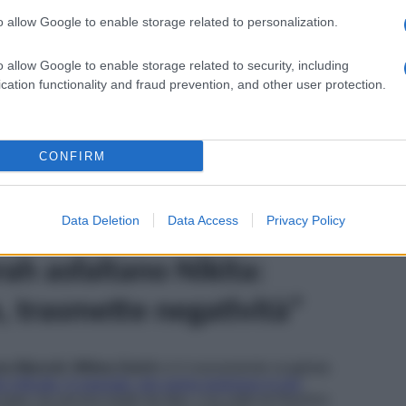
 alleanze impreviste ed aspre rivalità. Stavolta, a far
o allow Google to enable storage related to personalization.
ma Goich e Sarah Altobello
. La cantante e la soubrette
lanciando una serie di
accuse
e tirando in ballo persino
a puntata del reality show è servita!
o allow Google to enable storage related to security, including
cation functionality and fraud prevention, and other user protection.
lo Vip
, ha dimostrato in più di un’occasione di non avere
ippona si arrabbia, riesce a stento a misurare le parole. Di
o Vianello
è finita
Nikita Pelizon
. La ragione?
confronti di
Daniele Dal Moro
, per cui la
Goich
,
bella
cotta
. Secondo la cantante, la Vippona si
CONFIRM
o di provocarla.
Sarah Altobello,
dal canto suo, ha seguito
 riuscita a perdonare la
Pelizon
per aver insinuato,
 a conoscenza di presunti dettagli sordidi sul suo
Data Deletion
Data Access
Privacy Policy
ah asfaltano Nikita:
 trasmette negatività”
na Marzoli, Wilma Goich
si è nuovamente scagliata
criticata, in passato, per avere espresso in più
pare, ha ancora molto da dire. L’ex volto di
Pechino