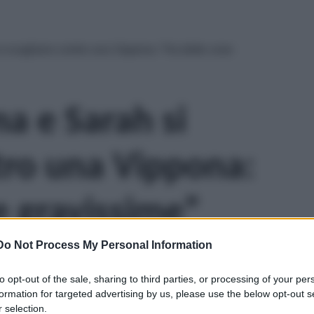
i scagliano contro una Vippona: “Ha detto cose
a e Sarah si
tro una Vippona:
e gravissime”
Do Not Process My Personal Information
to opt-out of the sale, sharing to third parties, or processing of your per
formation for targeted advertising by us, please use the below opt-out s
 selection.