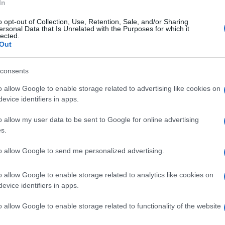
In
Lettura: 4 minuti
o opt-out of Collection, Use, Retention, Sale, and/or Sharing
ersonal Data that Is Unrelated with the Purposes for which it
lected.
Out
consents
o allow Google to enable storage related to advertising like cookies on
evice identifiers in apps.
o allow my user data to be sent to Google for online advertising
s.
to allow Google to send me personalized advertising.
iede di guerra contro una coinquilina. Nella
ue Vippone non hanno risparmiato accuse e
o allow Google to enable storage related to analytics like cookies on
ssa concorrente.
evice identifiers in apps.
o allow Google to enable storage related to functionality of the website