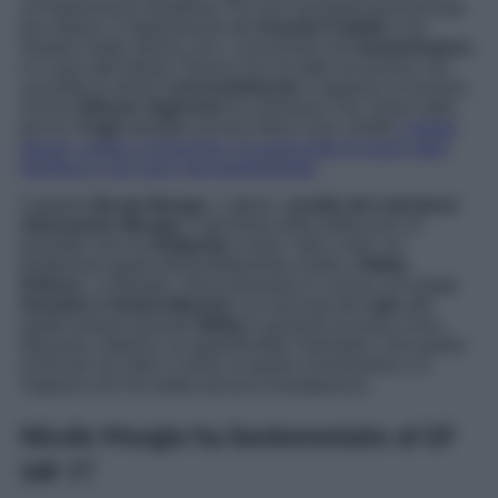
un’espressione blasfema. Pur non avendola pronunciata
per esteso, il regolamento del
Grande Fratello
è da
sempre molto severo con i concorrenti che
bestemmiano
,
e il caso dell’artista 75enne non ha fatto eccezione. Ad
una fetta di utenti il
provvedimento
è apparso eccessivo.
Anche
Alfonso Signorini
ha ammesso che, fosse stato
per lui,
Fogli
sarebbe ancora nella Casa. Inoltre
l’artista
stesso, ospite a Verissimo, ha assicurato di esser stato
frainteso e non aver mai bestemmiato.
Capitolo
Nicole Murgia
. L’attrice,
sorella del calciatore
Alessandro Murgia
, è già finita nella bufera per un
episodio che ha
indignato
il web. Vale a dire, un
bruttissimo gesto presumibilmente rivolto a
Nikita
Pelizon
. La Murgia, chiacchierando in cucina con
Luca
Onestini e Oriana Marzoli,
si è lanciata del
sale
alle
spalle proprio quando
Nikita
è passata accanto a loro.
Nessuno, tuttavia, ha approfondito l’episodio. Che quello
di Nicole sia stato o meno un gesto scaramantico, la
Vippona non ha subito alcuna conseguenza.
Nicole Murgia ha bestemmiato al GF
VIP 7?