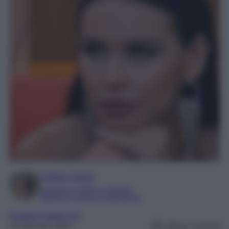
Chiara Carnà
Laureata in lettere e filosofia
Esperta in cinema e televisione
Grande Fratello Vip
14 Gennaio 2023
Lettura: 3 minuti