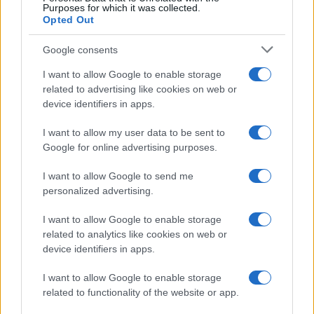
Purposes for which it was collected.
Gossip
Opted Out
Temptation Island, presentata
la prima coppia: chi sono
Google consents
Gabriele e Sara
I want to allow Google to enable storage
related to advertising like cookies on web or
Gossip
device identifiers in apps.
Uomini e Donne, le parole di Andrea
I want to allow my user data to be sent to
Zelletta sulla compagna Natalia
Google for online advertising purposes.
Paragoni: “L’affronteremo insieme”
I want to allow Google to send me
personalized advertising.
Gossip
Uomini e Donne, Natalia
I want to allow Google to enable storage
Paragoni rivela sui social: “Ho il
related to analytics like cookies on web or
linfoma di Hodgkin”
device identifiers in apps.
I want to allow Google to enable storage
Gossip
related to functionality of the website or app.
Grande Fratello, Stefania Orlando