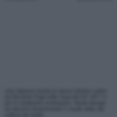
Una Vippona rischia lo stesso destino subito
da Riccardo Fogli nella Casa del GF VIP 7 e
per le medesime motivazioni. Nicole Murgia
ha davvero bestemmiato? L’audio della clip
solleva dei dubbi.