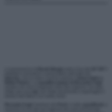
La permanenza di
Nicole Murgia
nella Casa del
GF VIP 7
potrebbe concludersi a prescindere dall’esito del
televoto
, che la vede a rischio insieme a
Dana Saber e
Nikita Pelizon
. La
squalifica lampo di Riccardo Fogli
sembra non aver insegnato nulla alla Vippona. Sul web,
infatti, gira una
clip
che mette seriamente a repentaglio il
destino dell’attrice nel reality show.
Riccardo Fogli,
frontman dei
Pooh,
è stato
squalificato
a
neanche 24 ore dal suo ingresso per aver pronunciato