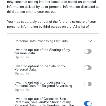
ci avrebbero visto (anzi, sentito) giusto. In caso contrario,
may continue seeing interest-based ads based on personal
ancora una volta sarebbe scoppiato un caso basato sul
information utilized by us or personal information disclosed to
nulla.
third parties prior to your opt-out.
You may separately opt-out of the further disclosure of your
personal information by third parties on the IAB’s list of
downstream participants.
Personal Data Processing Opt Outs
This information may also be disclosed by us to third parties
on the IAB’s List of Downstream Participants that may further
I want to opt-out of the Sharing of my
disclose it to other third parties.
personal data.
Opted In
Please note that this website/app uses one or more Google
services and may gather and store information including but
I want to opt-out of the Sale of my
Personal Data.
not limited to your visit or usage behaviour. You may click to
Opted In
grant or deny consent to Google and its third-party tags to
use your data for below specified purposes in below Google
I want to opt-out of processing my
consent section.
Personal Data for Targeted Advertising.
Leggi anche
Opted In
I want to opt-out of Collection, Use,
Retention, Sale, and/or Sharing of my
Personal Data that Is Unrelated with the