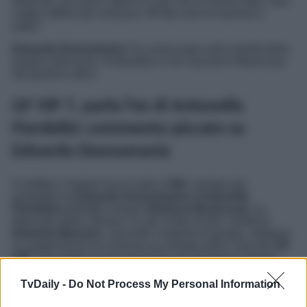
fidanzati, non puoi capire le cose che mi hanno fatto. Non
voglio soffrire per nessuno. Mi fido solo di mamma e
papà”.
Edoardo Donnamaria
l’ha rassicurata sulla serietà delle
proprie intenzioni, invitandola a non lasciarsi influenzare
dal giudizio altrui.
GF VIP 7, parla l’ex di Antonella
Fiordelisi: commento piccato su
Edoardo Donnamaria
A mettere i bastoni tra le ruote al
flirt
, sempre più
probabile tra
Edoardo Donnamaria e Antonella
Fiordelisi
potrebbe essere
Gianluca Benincasa
, ex
fidanzato della 24enne. Ex per modo di dire, sostiene
Deianira Marzano
. Secondo l’esperta di gossip, sebbene
la campionessa di scherma sia entrata nella Casa del
GF
VIP 7
da single, la sua relazione con Gianluca, iniziata
prima dell’estate, sarebbe tutt’altro che finita.
TvDaily -
Do Not Process My Personal Information
L’account
Instagram
di
The Pipol Gossip
, inoltre, fa
sapere che Benincasa ha commentato in modo sarcastico