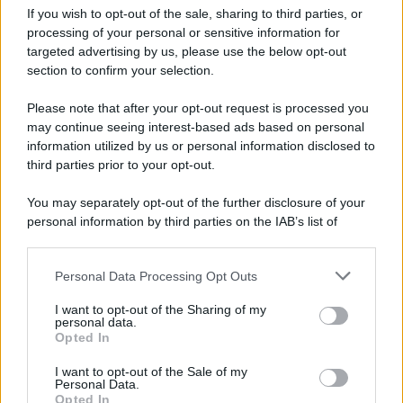
If you wish to opt-out of the sale, sharing to third parties, or
la situazione tra
Antonella ed Edoardo
. Gianluca, infatti,
ha pubblicato sul social di Zuckerberg uno scatto che lo
processing of your personal or sensitive information for
ritrae proprio insieme alla Fiordelisi. Sotto al
post
, si
targeted advertising by us, please use the below opt-out
legge: “Sono felice se tu sei felice”.
section to confirm your selection.
La matassa è sempre più ingarbugliata, mentre si prepara
Please note that after your opt-out request is processed you
il terreno a un confronto in studio tra ex o presunti tali. Che
sia Gianluca Benincasa, e non
Alberto De Pisis
, il terzo
may continue seeing interest-based ads based on personal
vertice del triangolo? Non resta che aspettare la prossima
information utilized by us or personal information disclosed to
puntata del
Grande Fratello Vip
per saperne di più.
third parties prior to your opt-out.
You may separately opt-out of the further disclosure of your
personal information by third parties on the IAB’s list of
downstream participants.
Personal Data Processing Opt Outs
This information may also be disclosed by us to third parties
on the IAB’s List of Downstream Participants that may further
I want to opt-out of the Sharing of my
disclose it to other third parties.
personal data.
Opted In
Please note that this website/app uses one or more Google
services and may gather and store information including but
I want to opt-out of the Sale of my
Personal Data.
not limited to your visit or usage behaviour. You may click to
Opted In