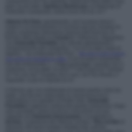
conoscenza con l’ex spadista. Qualcuno fuori dalla Casa,
però, ha da ridire:
Gianluca Benincasa
, ex fidanzato di
Antonella. A proposito, siamo sicuri che sia ‘ex’?
Alberto De Pisis
, giustamente, non ha preso bene il
modo in cui Donnamaria lo ha illuso per poi chiudere le
porte a qualsiasi interazione diversa dall’amicizia. Al
termine della diretta su
Canale 5
, l’influencer, sfogandosi
con
Antonella Fiordelisi
, ha criticato apertamente il
comportamento del coinquilino. “Lui mi ha dato modo di
legarmi – ha confessato De Pisis –
Ma non è solo il bacio,
era come mi guardava e altro.
A me lui piace veramente,
non sto scherzando. […] Oggi pomeriggio, quando non ci
sentivano, mi ha detto ‘io sess*****nte ti piaccio? Vorresti
sc***re con me?’ Guarda che è vero, me l’ha chiesto, è
registrato. Io gli ho risposto di no”.
Il 32enne, poi, ha confermato di essere pronto a farsi da
parte, così da non ostacolare la conoscenza tra la
salernitana e lo speaker di
Radio Zeta
.
Antonella
Fiordelisi
è apparsa confusa da questa rivelazione. Dopo
aver ascoltato i pareri di alcuni concorrenti sul suo
rapporto con
Edoardo Donnamaria
, è scoppiata in
lacrime,
in presenza del 28enne romano: “
Non mi fido
di
nessuno
.
Mi hanno sempre sfruttato tutti, amiche,