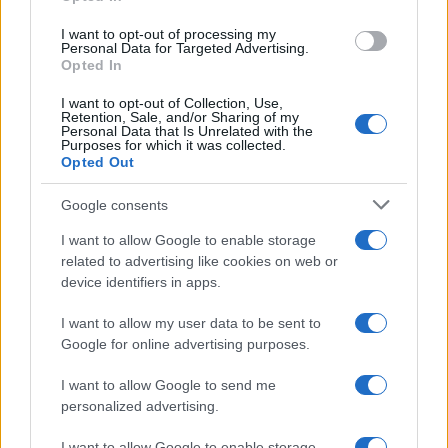
grant or deny consent to Google and its third-party tags to
use your data for below specified purposes in below Google
I want to opt-out of processing my
consent section.
Personal Data for Targeted Advertising.
Leggi anche
Opted In
I want to opt-out of Collection, Use,
Retention, Sale, and/or Sharing of my
Personal Data that Is Unrelated with the
Purposes for which it was collected.
Gossip
Opted Out
Temptation Island, presentata
la prima coppia: chi sono
Google consents
Gabriele e Sara
I want to allow Google to enable storage
related to advertising like cookies on web or
Gossip
device identifiers in apps.
Uomini e Donne, le parole di Andrea
I want to allow my user data to be sent to
Zelletta sulla compagna Natalia
Google for online advertising purposes.
Paragoni: “L’affronteremo insieme”
I want to allow Google to send me
personalized advertising.
Gossip
Uomini e Donne, Natalia
I want to allow Google to enable storage