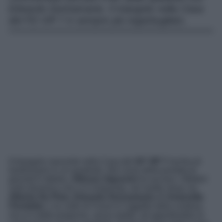
Edoardo Donnamaria. Il triangolo nella Casa
del FD VIP 7 è sempre più ingarbugliato.
Il triangolo nascente nella Casa del
GF VIP 7
rischia di
trasformarsi in un quadrato. Nel corso della puntata di
giovedì 6 ottobre,
Alfonso Signorini
ha acceso i riflettori
sulla dinamica che si è instaurata, nel reality show, tra
Alberto De Pisis, Edoardo Donnamaria
ed
Antonella
Fiordelisi.
L’ex volto di
Forum
è l’oggetto della contesa,
ma si è detto propenso, senza dubbi, ad approfondire la