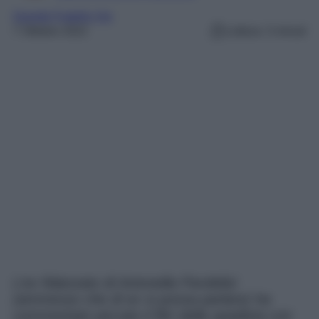
Grande Fratello Vip
7 Ottobre 2022
Lettura: 3 minuti
L’ex fidanzato di Antonella Fiordelisi
(ammesso che di ex si possa parlare) ha
commentato piccato il flirt della spadista con