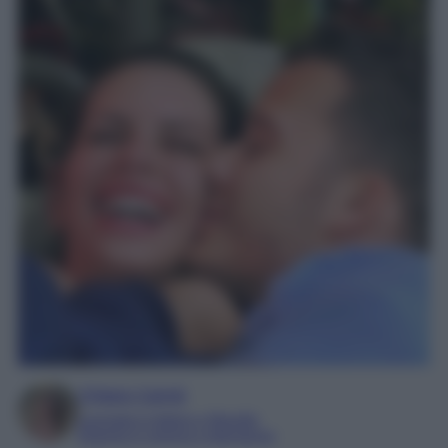
Chiara Carnà
Laureata in lettere e filosofia
Esperta in cinema e televisione