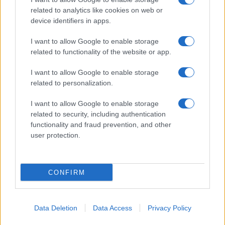
Paragoni rivela sui social: “Ho il
related to analytics like cookies on web or
linfoma di Hodgkin”
device identifiers in apps.
I want to allow Google to enable storage
Gossip
related to functionality of the website or app.
Grande Fratello, Stefania Orlando
I want to allow Google to enable storage
rivela solo ora: “Mi sarebbe
related to personalization.
piaciuto un ruolo da opinionista”
I want to allow Google to enable storage
related to security, including authentication
functionality and fraud prevention, and other
user protection.
© – TvDaily.it – Anicaflash S.r.l. – P.Iva 01816001000 – Testata Giornalistica
registrata presso il Tribunale ordinario di Roma, n° 35/2019 del 14/03/2019
CONFIRM
Chi siamo
Redazione
Codice Etico
Contatti
Data Deletion
Data Access
Privacy Policy
Privacy Policy
Preferenze privacy
Mappa del sito