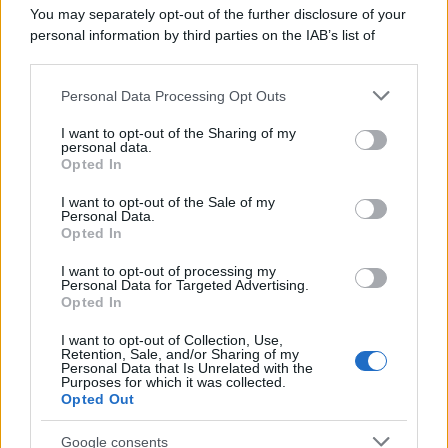
You may separately opt-out of the further disclosure of your
personal information by third parties on the IAB’s list of
downstream participants.
Personal Data Processing Opt Outs
This information may also be disclosed by us to third parties
on the IAB’s List of Downstream Participants that may further
I want to opt-out of the Sharing of my
disclose it to other third parties.
personal data.
Opted In
Please note that this website/app uses one or more Google
services and may gather and store information including but
I want to opt-out of the Sale of my
Personal Data.
not limited to your visit or usage behaviour. You may click to
Opted In
grant or deny consent to Google and its third-party tags to
use your data for below specified purposes in below Google
I want to opt-out of processing my
consent section.
Personal Data for Targeted Advertising.
Leggi anche
Opted In
I want to opt-out of Collection, Use,
Retention, Sale, and/or Sharing of my
Personal Data that Is Unrelated with the
Purposes for which it was collected.
Gossip
Opted Out
Temptation Island, presentata
la prima coppia: chi sono
Google consents