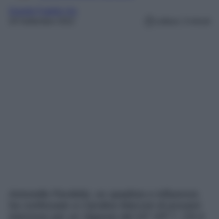
Grande Fratello Vip
29 Settembre 2022
Lettura: 3 minuti
Antonella Fiordelisi, ex spadista e influencer,
ha confessato a Carolina Marconi di provare
interesse per un Vippone del GF VIP 7. Chi è