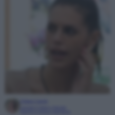
Chiara Carnà
Laureata in lettere e filosofia
Esperta in cinema e televisione