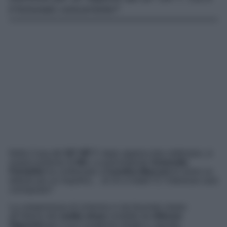
il fortunato concorrente?
Nella Casa del
GF VIP 7
, dopo appena due settimane, si
respira profumo di
flirt
. La prorompente
Antonella
Fiordelisi
ha confessato a
Carolina Marconi
di avere un
debole per un inquilino… di chi si tratta? E l’interesse sarà
corrisposto?
La campionessa di scherma si sta facendo notare
all’interno del
reality show
condotto da
Alfonso
Signorini
per il suo caratterino diretto e, talvolta,