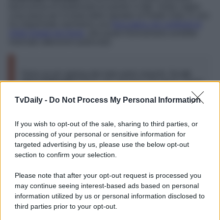
bene prima di trasformare le parole in fatti. Vuole capire
cosa passi per la testa dello speaker di Radio Zeta. E non
ha risparmiato nemmeno una
frecciatina nei confronti di
Sofia Giaele de Donà
, alla quale Donnamaria avrebbe
riservato attenzioni particolari.
Sono un po’ gelosa dei miei amici maschi. Se
mi
piace Edoardo
? Ehm, dai, diciamo che devo capirlo
bene. Perché non è che mi fido tanto degli uomini.
TvDaily -
Do Not Process My Personal Information
Lui è giocherellone e tanto carino e simpatico. A me
piacciono i bambinoni. I ragazzi con questo carattere
mi intrigano. Ho dei gusti un po’ particolari. […]
If you wish to opt-out of the sale, sharing to third parties, or
Sono gelosa
e gli ho detto ‘se
ti piace Sofia
,
processing of your personal or sensitive information for
provaci solo con lei’. Per dire che voglio provarci è
presto, lo conosco da due giorni. Le cose le
targeted advertising by us, please use the below opt-out
vedremo con calma nei prossimi giorni. Se poi gli
section to confirm your selection.
piace
Giaele
, allora si stesse con lei e facesse
l’amore libero, come dice quella. Lei, lui e l’altro.
Please note that after your opt-out request is processed you
may continue seeing interest-based ads based on personal
information utilized by us or personal information disclosed to
third parties prior to your opt-out.