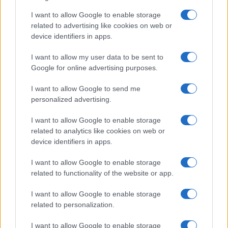
Gabriele e Sara
I want to allow Google to enable storage
related to advertising like cookies on web or
Gossip
device identifiers in apps.
Uomini e Donne, le parole di Andrea
I want to allow my user data to be sent to
Zelletta sulla compagna Natalia
Google for online advertising purposes.
Paragoni: “L’affronteremo insieme”
I want to allow Google to send me
personalized advertising.
Gossip
Uomini e Donne, Natalia
I want to allow Google to enable storage
Paragoni rivela sui social: “Ho il
related to analytics like cookies on web or
linfoma di Hodgkin”
device identifiers in apps.
I want to allow Google to enable storage
Gossip
related to functionality of the website or app.
Grande Fratello, Stefania Orlando
I want to allow Google to enable storage
rivela solo ora: “Mi sarebbe
related to personalization.
piaciuto un ruolo da opinionista”
I want to allow Google to enable storage