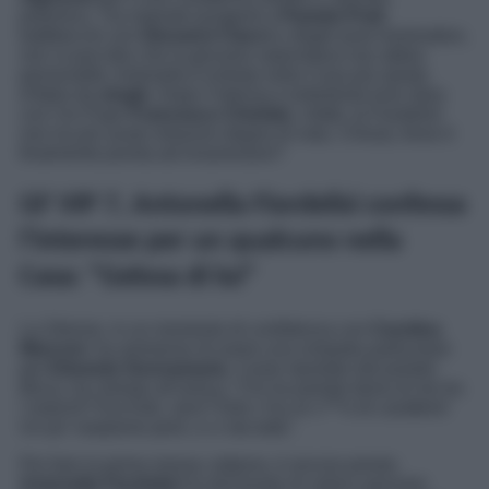
polemico. Tra risposte pungenti a
Pamela Prati
,
battibecchi con
Giovanni Ciacci
e sfoghi post nomination,
non si può dire che la giovane salernitana non abbia
personalità. Antonella è entrata nella Casa più spiata
d’Italia da
single
. Dopo l’intensa e turbolenta love story
con l’ex Pupo
Francesco Chiofalo
, infatti, la Fiordelisi
non ha più avuto relazioni degne di nota. Chissà, forse è
finalmente pronta ad innamorarsi?
GF VIP 7, Antonella Fiordelisi confessa
l’interesse per un qualcuno nella
Casa: “Gelosa di lui”
La 24enne, in un momento di confidenza con
Carolina
Marconi
, ha ammesso di avere una simpatia particolare
per
Edoardo Donnamaria
. Come riportato dal portale
Biccy
, ha chiesto all’amica: “Chi ha parlato bene di me tra
i maschi? Era Edo, vero? Edo c’ha un c***o di carattere!
Un po’ marpione però, e ci sta tutta”.
Per fare la prima mossa, tuttavia, è ancora presto.
Antonella Fiordelisi
ha dichiarato di volerci pensare