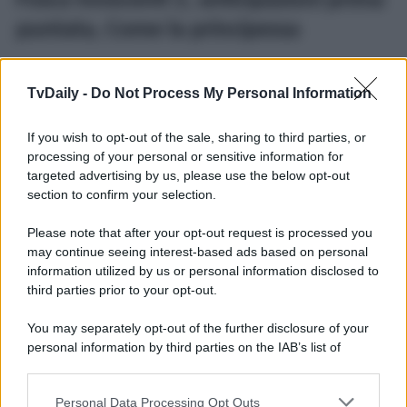
Fosca Innocenti 2, anticipazioni prima
puntata, Come la principessa
Una giovane viene ritrovata
morta
sotto al balcone di un
castello a poche ore dal suo
matrimonio
,
Fosca
TvDaily -
Do Not Process My Personal Information
Innocenti
e la sua squadra indagano sull’
omicidio,
ma
dovranno fare i conti con una strana
leggenda
legata al
If you wish to opt-out of the sale, sharing to third parties, or
ritratto di una principessa triste. Riuscirà la
vicequestore
a scoprire la verità e scovare il colpevole?
processing of your personal or sensitive information for
targeted advertising by us, please use the below opt-out
Nella vita privata di
Fosca
non mancheranno gli
section to confirm your selection.
stravolgimenti.
Lapo
, un vecchio amore, ritornerà nella
sua vita direttamente dal passato, creandole non pochi
Please note that after your opt-out request is processed you
problemi.
Cosimo
, infatti, si mostra subito
geloso
del
nuovo arrivato, al punto da mettere la
Innocenti
alle
may continue seeing interest-based ads based on personal
strette. Quali sono le reali intenzioni di
Fosca
nella loro
information utilized by us or personal information disclosed to
relazione?
third parties prior to your opt-out.
You may separately opt-out of the further disclosure of your
personal information by third parties on the IAB’s list of
downstream participants.
Personal Data Processing Opt Outs
This information may also be disclosed by us to third parties