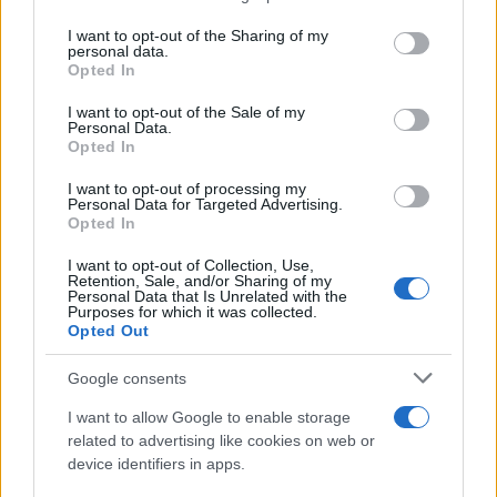
on the IAB’s List of Downstream Participants that may further
I want to opt-out of the Sharing of my
disclose it to other third parties.
personal data.
Opted In
Please note that this website/app uses one or more Google
services and may gather and store information including but
I want to opt-out of the Sale of my
Personal Data.
not limited to your visit or usage behaviour. You may click to
Opted In
grant or deny consent to Google and its third-party tags to
use your data for below specified purposes in below Google
I want to opt-out of processing my
consent section.
Personal Data for Targeted Advertising.
Leggi anche
Opted In
I want to opt-out of Collection, Use,
Retention, Sale, and/or Sharing of my
Personal Data that Is Unrelated with the
Purposes for which it was collected.
Gossip
Opted Out
Temptation Island, presentata
la prima coppia: chi sono
Google consents
Gabriele e Sara
I want to allow Google to enable storage
related to advertising like cookies on web or
Gossip
device identifiers in apps.
Uomini e Donne, le parole di Andrea