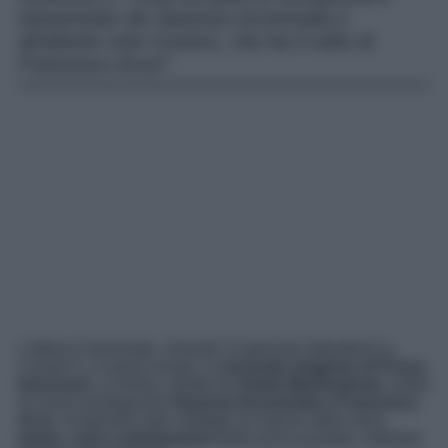
interpretato da Vanessa Incontrada e
all’aitante oste Cosimo, che ha il volto di
Francesco Arca?
L’attesa è terminata. Venerdì 13 gennaio debutterà su
Canale 5, in prima serata, la
seconda stagione di Fosca
Innocenti
. La fiction, diretta da
Giulio Manfredonia,
vedrà
di nuovo protagonisti
Vanessa Incontrada e Francesco
Arca.
Scopriamo tutti i dettagli sul ritorno della serie:
trama, cast e anticipazioni
della prima puntata, intitolata