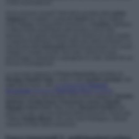
Come la principessa
.
Dove eravamo rimasti? Nell’ultima puntata della
prima
stagione
è scattato il sospirato
bacio
tra i due migliori
amici
Fosca
, vicequestore di Arezzo, e
Cosimo
, spiritoso
e affascinante proprietario dell’enoteca vicino alla
questura. Un gesto romantico che rimarrà un caso isolato
o segnerà finalmente l’inizio della loro storia d’amore? La
vita privata della
Innocenti
andrà di pari passo con nuove
indagini e misteri irrisolti. Non solo: l’arrivo di nuovi
personaggi è destinato a sparigliare le carte, dando filo da
torcere ai protagonisti.
La seconda stagione di
Fosca Innocenti,
prodotta da
Banijay Studios Italy
, conta in tutto
quattro puntate.
Nel
cast
della fiction, oltre
ai protagonisti
Vanessa
Incontrada
(Fosca) e
Francesco Arca
(Cosimo)
,
rivedremo tanti volti familiari della prima stagione:
Desirée
Noferini, Cecilia Dazzi, Francesco Leone, Claudio
Bigagli e Irene Ferri.
New entry,
Giovanni Scifoni
nei
panni di Lapo, vecchia fiamma della Innocenti. Guest star,
l’attore
Sergio Muniz,
che sarà Josè Rodriguez, aitante
maestro di balli latino-americani.