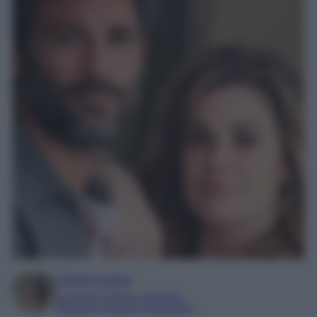
Chiara Carnà
Laureata in lettere e filosofia
Esperta in cinema e televisione