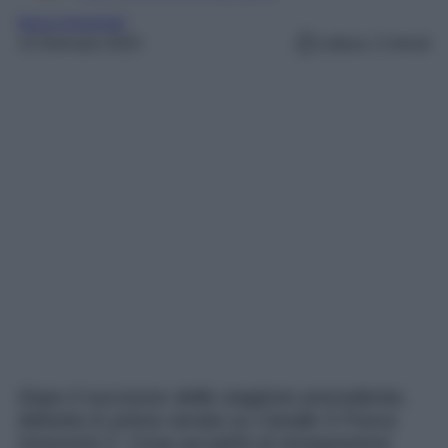
fosca innocenti
13 Gennaio 2023
Lettura: 2 minuti
Dopo il successo della stagione precedente,
debutta in prima serata su Canale 5 Fosca
Innocenti 2. Cosa accadrà al vicequestore