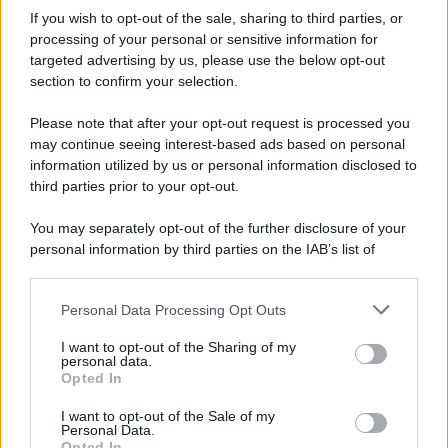
Purtroppo, però, finisce con l’imbattersi in dei brutti ceffi. In
If you wish to opt-out of the sale, sharing to third parties, or
un secondo momento, la giovane accompagna
Zeynep a
casa di Alihan
. La mora non sa che ad attenderla qui c’è
processing of your personal or sensitive information for
una
sorpresa
incredibile…
targeted advertising by us, please use the below opt-out
section to confirm your selection.
Forbidden Fruit
, la soap opera turca che ha per
protagoniste le due sorelle, va in onda
dal lunedì al
Please note that after your opt-out request is processed you
sabato
alle
14:15
circa, sempre su
Canale 5
.
may continue seeing interest-based ads based on personal
Potrebbe interessarti
Forbidden Fruit salta: La Soap non
information utilized by us or personal information disclosed to
va in onda il 26 dicembre 2025
third parties prior to your opt-out.
You may separately opt-out of the further disclosure of your
personal information by third parties on the IAB’s list of
downstream participants.
Personal Data Processing Opt Outs
This information may also be disclosed by us to third parties
on the IAB’s List of Downstream Participants that may further
I want to opt-out of the Sharing of my
disclose it to other third parties.
personal data.
Opted In
Please note that this website/app uses one or more Google
services and may gather and store information including but
I want to opt-out of the Sale of my
Personal Data.
not limited to your visit or usage behaviour. You may click to
Opted In