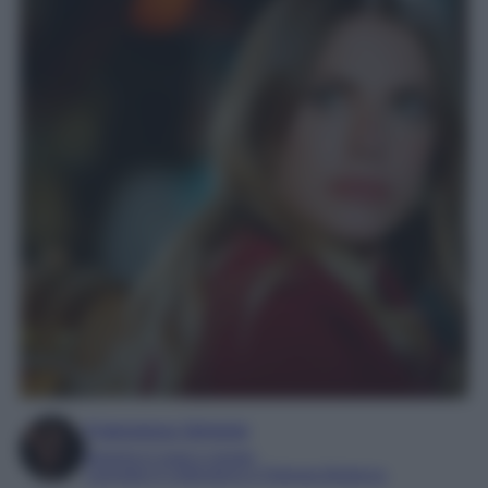
Francesca Simone
Esperta in soap e gossip
Laureata in Letteratura e Filologia Moderna