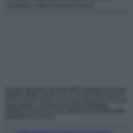
succederà nelle prossime puntate.
Domani
,
giovedì 1° gennaio 2026
,
Forbidden Fruit non
andrà in onda
. Salta di nuovo il consueto appuntamento
delle 14:15 su Canale 5 con la soap opera turca. Ecco
per
quale motivo
, che
cosa è successo nell’ultima
puntata
che abbiamo visto e
che cosa succederà nelle
prossime
che vedremo.
Salta la puntata di Forbiden Fruit di giovedì 1°