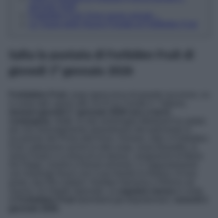
gennaio 2026
Forbidden Fruit: Dove siamo arrivati…
Le Trame delle Nuove Puntate di Forbbiden Fruit
Salta la puntata di Forbiden Fruit di
giovedì 1° gennaio 2026
Forbidden Fruit
, soap opera turca di grande successo, va
in onda tutti i giorni alle 14:15 su Canale 5. Tuttavia,
domani giovedì 1° gennaio 2026 non ci terrà
compagnia
. Infatti, la rete ammiraglia Mediaset ha optato
per uno stravolgimento straordinario del palinsesto in
occasione del Primo dell’Anno. Domani, oltre a Forbidden
Fruit, salteranno anche le altre soap, ossia Beautiful, Io
Sono Farah e La forza di un donna, i programmi di Maria
De Filippi, Uomini e Donne ed Amici, e l’appuntamento
con Gianluigi Nuzzi con il suo Dentro la Notizia. Al loro
posto, due film natalizi:
Holiday Harmony
e
Ritorno ad
Aurora: Un Natale Speciale
. La
regolare messa
in onda
di
Forbidden Fruit
riprenderà già dopodomani,
venerdì 2
gennaio 2026
.