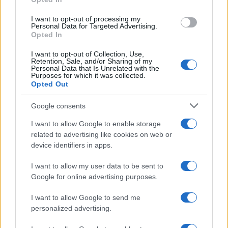
grant or deny consent to Google and its third-party tags to
use your data for below specified purposes in below Google
I want to opt-out of processing my
consent section.
Personal Data for Targeted Advertising.
Leggi anche
Opted In
I want to opt-out of Collection, Use,
Retention, Sale, and/or Sharing of my
Personal Data that Is Unrelated with the
Purposes for which it was collected.
Gossip
Opted Out
Temptation Island, presentata
la prima coppia: chi sono
Google consents
Gabriele e Sara
I want to allow Google to enable storage
related to advertising like cookies on web or
Gossip
device identifiers in apps.
Uomini e Donne, le parole di Andrea
I want to allow my user data to be sent to
Zelletta sulla compagna Natalia
Google for online advertising purposes.
Paragoni: “L’affronteremo insieme”
I want to allow Google to send me
personalized advertising.
Gossip
Uomini e Donne, Natalia