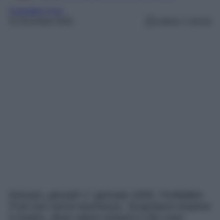
Forbidden Fruit
31 Dicembre 2025
Lettura: 2 minuti
Domani, giovedì 1° gennaio 2026, Forbidden
Fruit non verrà trasmesso. Scopriamo insieme
il motivo, dove siamo rimasti e che cosa