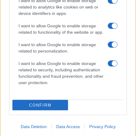
I want to allow Google to enable storage
Paragoni rivela sui social: “Ho il
related to analytics like cookies on web or
linfoma di Hodgkin”
device identifiers in apps.
I want to allow Google to enable storage
Gossip
related to functionality of the website or app.
Grande Fratello, Stefania Orlando
I want to allow Google to enable storage
rivela solo ora: “Mi sarebbe
related to personalization.
piaciuto un ruolo da opinionista”
I want to allow Google to enable storage
related to security, including authentication
functionality and fraud prevention, and other
user protection.
© – TvDaily.it – Anicaflash S.r.l. – P.Iva 01816001000 – Testata Giornalistica
CONFIRM
registrata presso il Tribunale ordinario di Roma, n° 35/2019 del 14/03/2019
Chi siamo
Redazione
Codice Etico
Contatti
Data Deletion
Data Access
Privacy Policy
Privacy Policy
Preferenze privacy
Mappa del sito