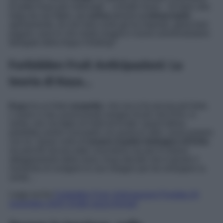
di petto Kaya per ordinargli – a brutto muso – di stare alla
larga da suo figlio, poi
arriva
persino
a minacciarlo
apertamente: se non farà come gli ha imposto, gliela farà
pagare cara! In che modo reagirà il nuovo amministratore
delegato della Argun Holding?
Forbidden Fruit Anticipazioni: La
teoria di Kaya…
Kaya
ha un forte
sospetto
, che ora si fa ancora più forte.
L’uomo si sta convincendo sempre di più che Erim, in
verità, non sia figlio di Halit ed Ender: quest’ultima
potrebbe averlo concepito con qualcun altro, ossia proprio
con lui. Quasi certo di
essere il padre biologico di Erim
,
sia perché alcune date coincidono sia per lo strano
atteggiamento della mora, Kaya decide che è giunto il
momento di svolgere le sue indagini per far emergere la
verità…
Leggi anche
Forbidden Fruit, Anticipazioni Puntata 24
novembre 2025: Ender aizza Kemal!