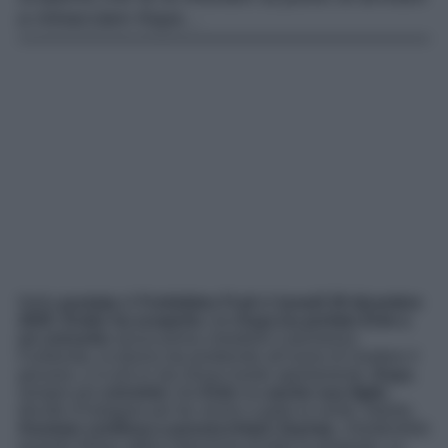
a minacciare Kaya…
Nella
puntata
di
Forbidden Fruit
di
lunedì 29 dicembre
2025
,
Ender ha scoperto
che
Kaya ha portato Erim a
un concerto
senza prima chiederle il permesso.
Furibonda, la donna sta proibendo all’uomo di rivedere il
giovane, e in più lo sta minacciando apertamente.
Kaya
,
sempre più
convinto
che
Erim
sia
anche suo figlio
,
decide d’indagare per far venire a galla la verità. Intanto,
Asuman continua a punzecchiare Zeynep
, chiedendole
quando Alihan abbia intenzione di farle la proposta. La