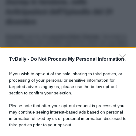
Zeynep in tensione, nelle
Anticipazioni dell’Episodio del 29
dicembre
Asuman
non fa che
punzecchiare Zeynep
. Secondo la
donna, Alihan non avrebbe intenzioni serie con sua figlia,
visto che ancora non le ha fatto la proposta di matrimonio.
Pertanto, Asuman continua a domandare insistentemente
a Zeynep quando lei e il fidanzato convoleranno a nozze.
TvDaily -
Do Not Process My Personal Information
Zeynep
non solo non sa che cosa risponderle, ma
sembra avere la testa altrove. La poverina
pensa che Elif
If you wish to opt-out of the sale, sharing to third parties, or
non approvi la sua relazione con Alihan
, e ne parla
direttamente con quest’ultimo; poco dopo, però, la
processing of your personal or sensitive information for
ragazza fa qualcosa che la spingerà a ricredersi…
targeted advertising by us, please use the below opt-out
section to confirm your selection.
Forbidden Fruit
, la soap opera turca che ha per
protagoniste le due sorelle, va in onda
dal lunedì al
Please note that after your opt-out request is processed you
sabato
alle
14:15
circa, sempre su
Canale 5
.
may continue seeing interest-based ads based on personal
Potrebbe interessarti
Forbidden Fruit, Anticipazioni
information utilized by us or personal information disclosed to
Puntata 18 novembre 2025: Ender diabolica!
third parties prior to your opt-out.