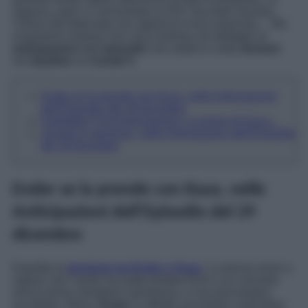
ragazza, però, è concentrata su Elif. Secondo Zeynep,
l’amica del fidanzato non approva la loro relazione… Ma
scopriamo insieme che cosa rivelano nel dettaglio le
anticipazioni
dell’
episodio
che andrà in onda
domani
nel
daytime
su
Canale 5
.
Ender se la prende con Kaya, nelle Anticipazioni
dell’Episodio del 29 dicembre
Forbidden Fruit Anticipazioni: La teoria di Kaya…
Zeynep in tensione, nelle Anticipazioni dell’Episodio
del 29 dicembre
Ender se la prende con Kaya, nelle
Anticipazioni dell’Episodio del 29
dicembre
Espolde la
tensione tra Ender e Kaya
. La donna viene a
sapere che l’uomo ha osato portare Erim a un concerto
senza prima chiederle il permesso, e non può proprio
accettarlo. Allora,
Ender
si affretta ad andare a prendere