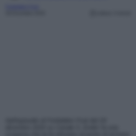
Forbidden Fruit
28 Dicembre 2025
Lettura: 3 minuti
Nell’episodio di Forbidden Fruit del 29
dicembre 2025 su Canale 5, Ender fa una
scoperta che la fa infuriare al punto di arrivare