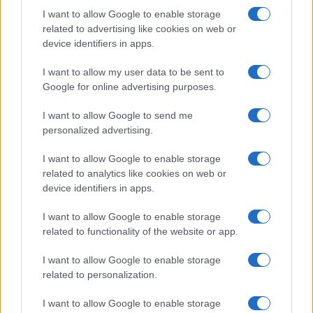
I want to allow Google to enable storage
related to advertising like cookies on web or
Gossip
device identifiers in apps.
Uomini e Donne, le parole di Andrea
I want to allow my user data to be sent to
Zelletta sulla compagna Natalia
Google for online advertising purposes.
Paragoni: “L’affronteremo insieme”
I want to allow Google to send me
personalized advertising.
Gossip
Uomini e Donne, Natalia
I want to allow Google to enable storage
Paragoni rivela sui social: “Ho il
related to analytics like cookies on web or
linfoma di Hodgkin”
device identifiers in apps.
I want to allow Google to enable storage
Gossip
related to functionality of the website or app.
Grande Fratello, Stefania Orlando
I want to allow Google to enable storage
rivela solo ora: “Mi sarebbe
related to personalization.
piaciuto un ruolo da opinionista”
I want to allow Google to enable storage