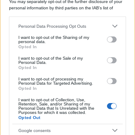
You may separately opt-out of the further disclosure of your
personal information by third parties on the IAB’s list of
downstream participants.
Personal Data Processing Opt Outs
This information may also be disclosed by us to third parties
on the IAB’s List of Downstream Participants that may further
I want to opt-out of the Sharing of my
disclose it to other third parties.
personal data.
Opted In
Please note that this website/app uses one or more Google
services and may gather and store information including but
I want to opt-out of the Sale of my
Personal Data.
not limited to your visit or usage behaviour. You may click to
Opted In
grant or deny consent to Google and its third-party tags to
use your data for below specified purposes in below Google
I want to opt-out of processing my
consent section.
Personal Data for Targeted Advertising.
Leggi anche
Opted In
I want to opt-out of Collection, Use,
Retention, Sale, and/or Sharing of my
Personal Data that Is Unrelated with the
Purposes for which it was collected.
Gossip
Opted Out
Temptation Island, presentata
la prima coppia: chi sono
Google consents
Gabriele e Sara