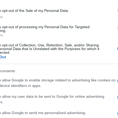
o opt-out of the Sale of my Personal Data.
In
to opt-out of processing my Personal Data for Targeted
ing.
In
o opt-out of Collection, Use, Retention, Sale, and/or Sharing
ersonal Data that Is Unrelated with the Purposes for which it
lected.
Out
consents
o allow Google to enable storage related to advertising like cookies on
oni della Puntata di Forbidden Fruit che
evice identifiers in apps.
 su Canale 5? Zeynep convola a nozze con
o allow my user data to be sent to Google for online advertising
s.
to allow Google to send me personalized advertising.
o
giovedì 27 novembre 2025
è ricco di colpi di scena.