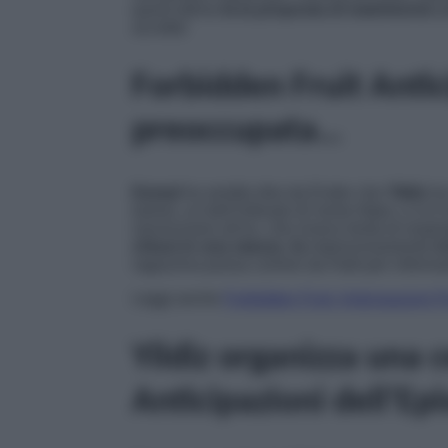
quest’ultima
fa la proposta di matrimonio 
accetta!
Forbidden Fruit Antici
preoccupata…
Kemal
ha sentito dire da Ender che
Yildiz
ha
trainer, un bell’imbusto di nome Alper, e si è
riavvicinarsi all’ex, che invece tenta di res
chiusi in una stanza
,
fa
improvvisamente
ir
ragazzina possa correre da Halit per informa
Leggi anche
Forbidden Fruit, Anticipazioni 
Yildiz organizza una 
Anticipazioni dell’E