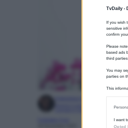
TvDaily -
If you wish 
sensitive in
confirm your
Please note
based ads b
third parties
You may sepa
parties on t
This informa
Participants
Francesca Simone
Please note
Esperta in soap e gossip
Persona
Laureata in Letteratura e Filologia Mod
information 
deny consent
I want t
Forbidden Fruit
in below Go
26 Novembre 2025
Opted 