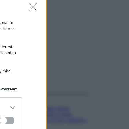
sonal or
ection to
nterest-
closed to
 third
gi anche
Downstream
Gossip
er and store
Temptation Island,
to grant or
presentata la prima
ed purposes
coppia: chi sono Gabriele e
Sara