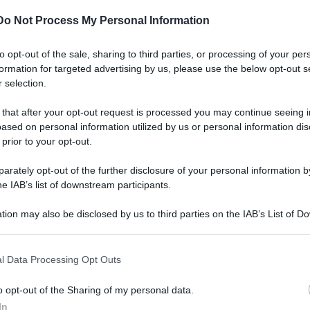
Do Not Process My Personal Information
to opt-out of the sale, sharing to third parties, or processing of your per
formation for targeted advertising by us, please use the below opt-out s
 selection.
 that after your opt-out request is processed you may continue seeing i
ased on personal information utilized by us or personal information dis
 prior to your opt-out.
rately opt-out of the further disclosure of your personal information by
Leg
he IAB’s list of downstream participants.
tion may also be disclosed by us to third parties on the IAB’s List of 
 that may further disclose it to other third parties.
 that this website/app uses one or more Google services and may gath
l Data Processing Opt Outs
erna
including but not limited to your visit or usage behaviour. You may click 
 to Google and its third-party tags to use your data for below specifi
o opt-out of the Sharing of my personal data.
ogle consent section.
Lettura: 3 minuti
In