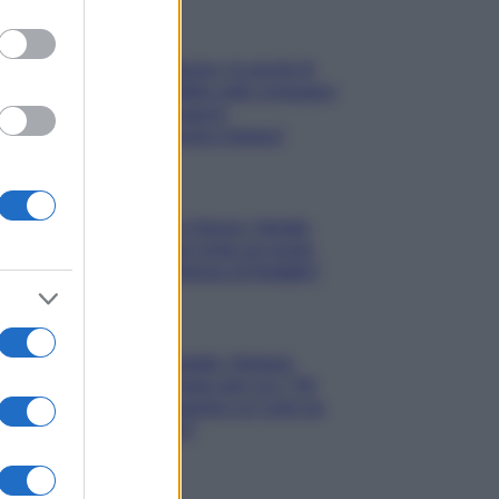
Gossip
Uomini e Donne, le parole di
Andrea Zelletta sulla compagna
Natalia Paragoni:
“L’affronteremo insieme”
Gossip
Uomini e Donne, Natalia
Paragoni rivela sui social:
“Ho il linfoma di Hodgkin”
Gossip
Grande Fratello, Stefania
Orlando rivela solo ora: “Mi
sarebbe piaciuto un ruolo da
opinionista”