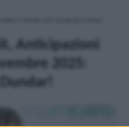
i Puntata 27 novembre 2025: Zeynep sposa Dundar!
t, Anticipazioni
ovembre 2025:
 Dundar!