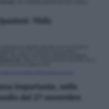
a Dundar
, che, nutrendo qualcosa nei suoi confronti,
pazioni: Yildiz
 instaurato un rapporto speciale con il suo personal
 ingelosito. Così, ora il giovane sta provando a
pingerlo. Ma mentre i due stanno parlando
a tu per tu
ruzione Lila
. Yildiz è in preda al panico, temendo che la
rlo di ciò che ha appena visto…
Puntata 19 novembre 2025: Alihan se ne va!
cena importante, nelle
pisodio del 27 novembre