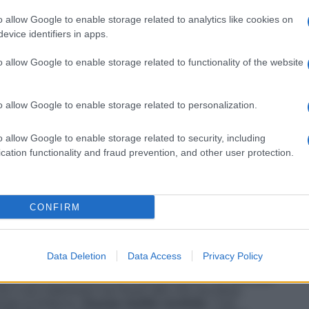
an
. La mora sta
chiedendo a Dundar di diventare suo
Yildiz
sta parlando a tu per tu con
Kemal
, che vorrebbe
o allow Google to enable storage related to analytics like cookies on
irruzione
nella stanza. La bionda teme che la giovane
evice identifiers in apps.
odiché, Zeynep confessa a Yildiz di aver fatto la proposta
ad Alihan e a tutti gli altri nel corso di una bella cena di
o allow Google to enable storage related to functionality of the website
lio le
anticipazioni
della
puntata
che verrà trasmessa
o allow Google to enable storage related to personalization.
Anticipazioni dell’Episodio del 27 novembre
preoccupata…
o allow Google to enable storage related to security, including
nelle Anticipazioni dell’Episodio del 27 novembre
cation functionality and fraud prevention, and other user protection.
 a Dundar, nelle
CONFIRM
pisodio del 27 novembre
Data Deletion
Data Access
Privacy Policy
o
con i suoi stessi occhi delle
foto intime di Alihan
pezzi, poiché convinta che, a questo punto, l’ex fidanzato
he il suo matrimonio non fosse altro che una farsa.
rata la tristezza,
Zeynep medita vendetta
. Così,