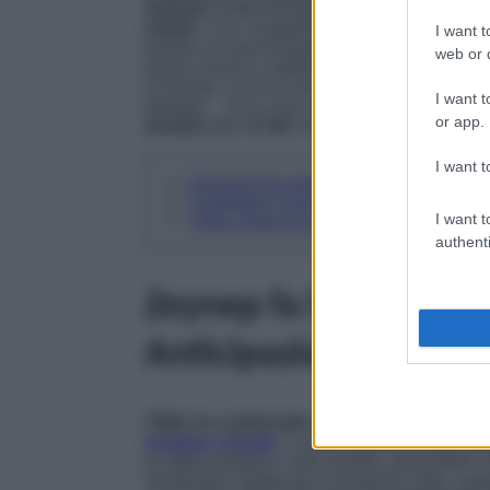
Zeynep
è determinata a
vendicarsi di Alih
marito
, e lui, invaghito, accetta. Nel mentre,
I want t
tentare un riavvicinamento, quando
Lila fa 
web or d
possa correre a spifferare tutto ad Halit. Dop
a Dundar, e lei le consiglia di darà l’annuncio 
I want t
famiglia… Ecco che cosa rivelano nel dettag
or app.
domani
alle
17:00
circa su
Canale 5
.
I want t
Zeynep fa la proposta a Dundar, nelle 
Forbidden Fruit Anticipazioni: Yildiz 
I want t
Yildiz organizza una cena importante, 
authenti
Zeynep fa la proposta
Anticipazioni dell’E
Yildiz ha confessato a Zeynep
di aver
vist
insieme a Ender
. La poverina ha il cuore a 
le abbia sempre e solo mentito, giurandole c
Sentendosi tradita per l’ennesima volta, supe