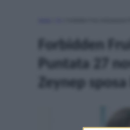
Home
»
TV
»
Forbidden Fruit, Anticipazion
Forbidden Frui
Puntata 27 n
Zeynep sposa