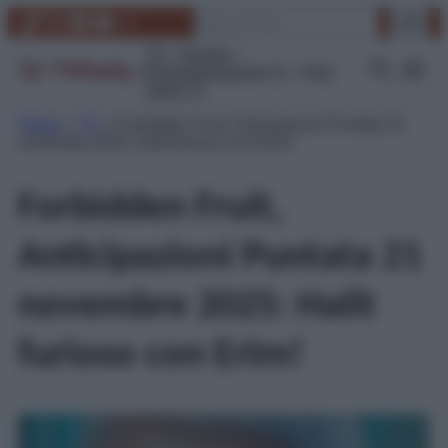
Vai
Cerca
TikTok
Instagram
Facebook
YouTube
Link
al
contenuto
TV
Gossip
Programmazione Tv
Film
Serie Tv
Home
»
TV
»
Forbidden Fruit, Anticipazioni Puntata 21
novembre 2025: Halit furioso con Erim!
Forbidden Fruit,
Anticipazioni Puntata 21
novembre 2025: Halit
furioso con Erim!