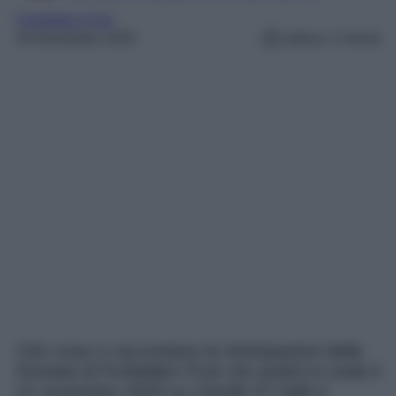
Forbidden Fruit
20 Novembre 2025
Lettura: 2 minuti
Che cosa ci raccontano le Anticipazioni della
Puntata di Forbidden Fruit che andrà in onda il
21 novembre 2025 su Canale 5? Halit è