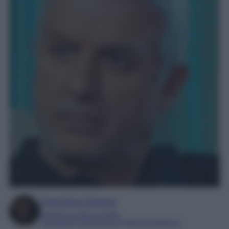
Francesca Simone
Esperta in soap e gossip
Laureata in Letteratura e Filologia Moderna