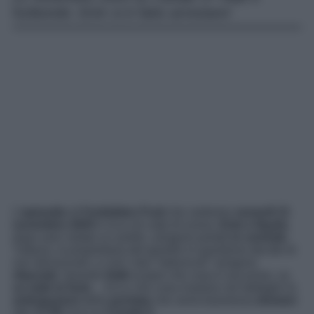
furibondo: Erim si è fatto arrestare!
L’
episodio
di
Forbidden Fruit
che vedremo
venerdì 21
novembre 2025
è ricco di colpi di scena.
Erim e Ilayda
,
dopo aver rubato un anello, vengono portati
in centrale
.
Tuttavia, la proprietaria del gioiello in questione decide di
non denunciarli, e così i due “ladruncoli” vengono
rilasciati
. Quando
Halit
scopre che cosa è successo, va
su tutte le furie
… Ecco che cosa rivelano nel dettaglio le
anticipazioni
della
puntata
che verrà trasmessa
domani
alle
17:00
circa su
Canale 5
.