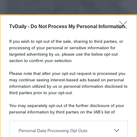
minima intenzione di abbandonare
Ilayda
e la madre
malata al loro destino,
Erim
sta per compiere una follia. I
due commettono un
furto
, rubando un prezioso anello, ma
vengono beccati e portati in commissariato. A questo
punto, per fortuna, la proprietaria dell’anello si mette una
TvDaily -
Do Not Process My Personal Information
mano sul cuore e opta per non sporgere denuncia contro
di loro, quindi Erim e Ilayda
vengono rilasciati
If you wish to opt-out of the sale, sharing to third parties, or
immediatamente. Quando
Halit
scopre che cosa è appena
accaduto, però, non la prende
per niente bene: la sua
processing of your personal or sensitive information for
rabbia
nei confronti del figlio è
incontenibile
!
targeted advertising by us, please use the below opt-out
section to confirm your selection.
Forbidden Fruit
, la soap opera turca che ha per
protagoniste le due sorelle, va in onda
dal lunedì al
Please note that after your opt-out request is processed you
venerdì
alle
14:10
circa, sempre su
Canale 5
.
may continue seeing interest-based ads based on personal
Potrebbe interessarti
Forbidden Fruit, Anticipazioni
information utilized by us or personal information disclosed to
Puntata 11 novembre 2025: Alihan e Halit fanno pace!
third parties prior to your opt-out.
You may separately opt-out of the further disclosure of your
personal information by third parties on the IAB’s list of
downstream participants.
Personal Data Processing Opt Outs
This information may also be disclosed by us to third parties