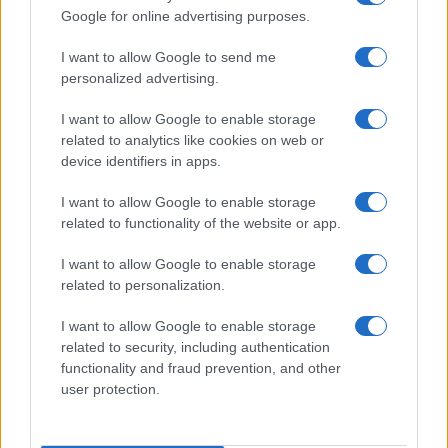
Zelletta sulla compagna Natalia
Google for online advertising purposes.
Paragoni: “L’affronteremo insieme”
I want to allow Google to send me
personalized advertising.
Gossip
Uomini e Donne, Natalia
I want to allow Google to enable storage
Paragoni rivela sui social: “Ho il
related to analytics like cookies on web or
linfoma di Hodgkin”
device identifiers in apps.
I want to allow Google to enable storage
Gossip
related to functionality of the website or app.
Grande Fratello, Stefania Orlando
I want to allow Google to enable storage
rivela solo ora: “Mi sarebbe
related to personalization.
piaciuto un ruolo da opinionista”
I want to allow Google to enable storage
related to security, including authentication
functionality and fraud prevention, and other
user protection.