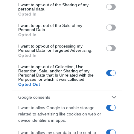
on the IAB’s List of Downstream Participants that may further
I want to opt-out of the Sharing of my
disclose it to other third parties.
personal data.
Opted In
Please note that this website/app uses one or more Google
services and may gather and store information including but
I want to opt-out of the Sale of my
Personal Data.
not limited to your visit or usage behaviour. You may click to
Opted In
grant or deny consent to Google and its third-party tags to
use your data for below specified purposes in below Google
I want to opt-out of processing my
consent section.
Personal Data for Targeted Advertising.
Leggi anche
Opted In
I want to opt-out of Collection, Use,
Retention, Sale, and/or Sharing of my
Personal Data that Is Unrelated with the
Purposes for which it was collected.
Gossip
Opted Out
Temptation Island, presentata
la prima coppia: chi sono
Google consents
Gabriele e Sara
I want to allow Google to enable storage
related to advertising like cookies on web or
Gossip
device identifiers in apps.
Uomini e Donne, le parole di Andrea
I want to allow my user data to be sent to