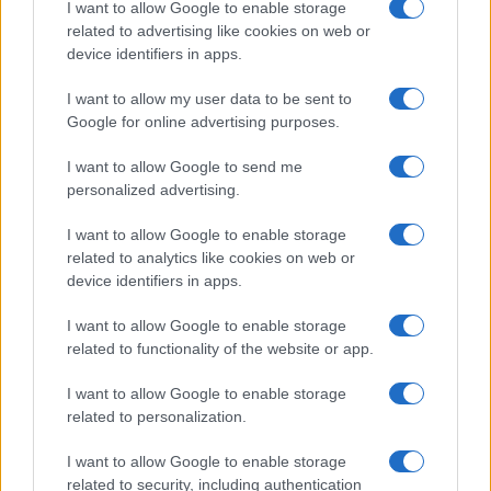
I want to allow Google to enable storage
related to advertising like cookies on web or
Gossip
device identifiers in apps.
Uomini e Donne, le parole di Andrea
I want to allow my user data to be sent to
Zelletta sulla compagna Natalia
Google for online advertising purposes.
Paragoni: “L’affronteremo insieme”
I want to allow Google to send me
personalized advertising.
Gossip
Uomini e Donne, Natalia
I want to allow Google to enable storage
Paragoni rivela sui social: “Ho il
related to analytics like cookies on web or
linfoma di Hodgkin”
device identifiers in apps.
I want to allow Google to enable storage
Gossip
related to functionality of the website or app.
Grande Fratello, Stefania Orlando
I want to allow Google to enable storage
rivela solo ora: “Mi sarebbe
related to personalization.
piaciuto un ruolo da opinionista”
I want to allow Google to enable storage
related to security, including authentication