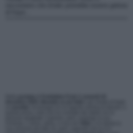
raccontano che Ender potrebbe essere gelosa
di Kaya…
Nella
puntata
di
Forbidden Fruit
di
venerdì 19
dicembre 2025
,
Mustafa va da Halit
e gli chiede di fargli
un
prestito
: ha bisogno di un’ingente somma di denaro, e
quanto prima, visto che ha contratto dei debiti con le
persone sbagliate. Il genero, però, respinge la sua
richiesta. L’uomo, allora, si reca da
Yildiz
, e le riporta la
sua versione dei fatti; lei, però, sapendo che le si è