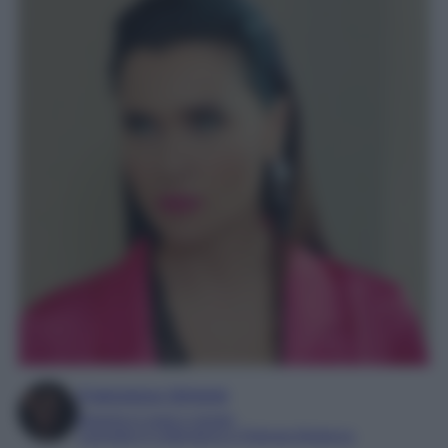
Francesca Simone
Esperta in soap e gossip
Laureata in Letteratura e Filologia Moderna