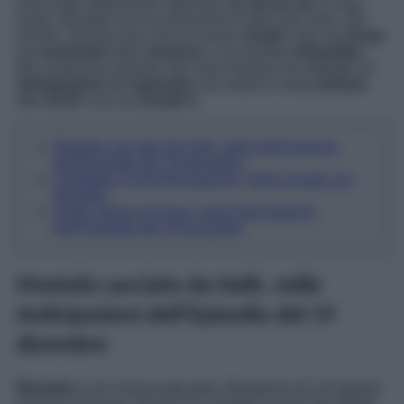
avvicinato soltanto per interesse,
lo caccia via
in malo
modo. Mustafa non ha intenzione di darsi per vinto. Nel
mentre, durante una cena di lavoro,
Ender
nota che
Kaya
sta
ricevendo
delle
avances
, e ne sembra
infastidita
…
Ma scopriamo insieme che cosa rivelano nel dettaglio le
anticipazioni
dell’
episodio
che andrà in onda
domani
alle
14:10
circa su
Canale 5
.
Mustafa cacciato da Halit, nelle Anticipazioni
dell’Episodio del 19 dicembre
Forbidden Fruit Anticipazioni: Yildiz chiude con
Mustafa!
Ender gelosa di Kaya, nelle Anticipazioni
dell’Episodio del 19 dicembre
Mustafa cacciato da Halit, nelle
Anticipazioni dell’Episodio del 19
dicembre
Mustafa
è con l’acqua alla gola. Bisognoso di un’ingente