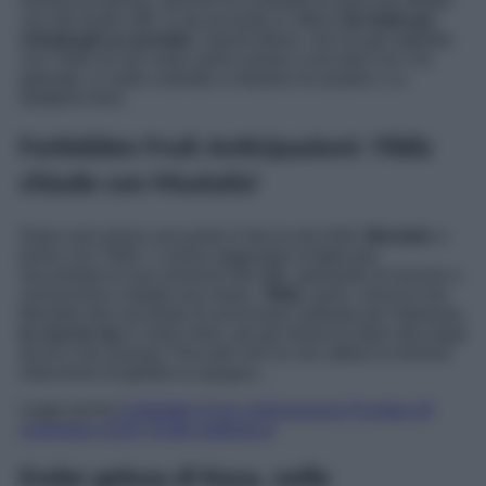
somma di denaro, perché ha contratto un gran bel debito
con dei brutti ceffi, si sta recando in ufficio
da Halit per
chiedergli un prestito
. Quest’ultimo, che ha già stabilito
con Yildiz di non voler avere niente a che fare con l’ex
galeotto, si vede costretto a rifiutarsi di aiutarlo, e a
sbatterlo fuori.
Forbidden Fruit Anticipazioni: Yildiz
chiude con Mustafa!
Dopo aver preso una porta in faccia da Halit,
Mustafa
ci
prova con Yildiz. L’uomo raggiunge la figlia per
raccontarle la sua versione dei fatti, sperando di riuscire a
convincerla a dargli una mano.
Yildiz
, però, conscia che
Mustafa stia cercando di avvicinarsi soltanto per interesse,
lo caccia via
in malo molo, poi gli intima di stare alla larga
da lei e da Zeynep. Peccato che lui non abbia la minima
intenzione di gettare la spugna…
Leggi anche
Forbidden Fruit, Anticipazioni Puntata 18
novembre 2025: Ender diabolica!
Ender gelosa di Kaya, nelle