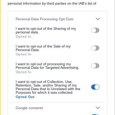
personal information by third parties on the IAB’s list of
downstream participants.
Personal Data Processing Opt Outs
This information may also be disclosed by us to third parties
on the IAB’s List of Downstream Participants that may further
I want to opt-out of the Sharing of my
disclose it to other third parties.
personal data.
Opted In
Please note that this website/app uses one or more Google
services and may gather and store information including but
I want to opt-out of the Sale of my
Personal Data.
not limited to your visit or usage behaviour. You may click to
Opted In
grant or deny consent to Google and its third-party tags to
use your data for below specified purposes in below Google
I want to opt-out of processing my
consent section.
Personal Data for Targeted Advertising.
Leggi anche
Opted In
I want to opt-out of Collection, Use,
Retention, Sale, and/or Sharing of my
Personal Data that Is Unrelated with the
Purposes for which it was collected.
Gossip
Opted Out
Temptation Island, presentata
la prima coppia: chi sono
Google consents
Gabriele e Sara