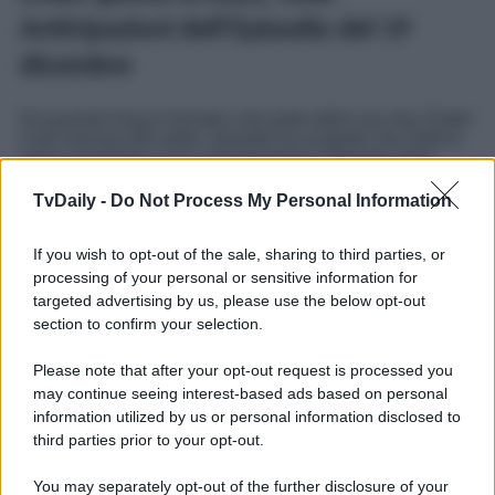
Anticipazioni dell’Episodio del 19
dicembre
Da quando Kaya è tornato a far parte della sua vita, Ender
è più nervosa del solito. Quando ha scoperto che Halit lo
aveva nominato nuovo amministratore delegato della
Argun Holding, la mora, in preda al panico, ha tentato di
metterlo in difficoltà, ma senza riuscirci. Ma perché si
TvDaily -
Do Not Process My Personal Information
comporta in questo modo? Che cosa c’è stato in passato
tra di loro? Evidentemente, non sono stati semplici
If you wish to opt-out of the sale, sharing to third parties, or
colleghi, e lo dimostra anche il fatto che, nel corso di una
cena di lavoro, notando che
Kaya sta ricevendo delle
processing of your personal or sensitive information for
avances
,
Ender inizia a ingelosirsi
…
targeted advertising by us, please use the below opt-out
section to confirm your selection.
Forbidden Fruit
, la soap opera turca che ha per
protagoniste le due sorelle, va in onda
dal lunedì al
Please note that after your opt-out request is processed you
sabato
alle
14:10
circa, sempre su
Canale 5
.
may continue seeing interest-based ads based on personal
Potrebbe interessarti
Forbidden Fruit, Anticipazioni
information utilized by us or personal information disclosed to
Puntata 24 novembre 2025: Ender aizza Kemal!
third parties prior to your opt-out.
You may separately opt-out of the further disclosure of your