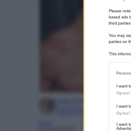
Please note
based ads b
third parties
You may sepa
parties on t
This informa
Participants
Please note
Persona
information 
deny consent
I want t
in below Go
Opted 
Chiara Carnà
I want t
Laureata in lettere e filosofia
Esperta in cinema e televisione
Opted 
Elodie
I want 
Advertis
25 Gennaio 2023