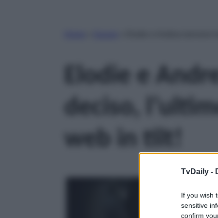
Home
»
Gossip
»
Elodie e Andrea Iannone ha
Elodie e Andr
deciso, l’ulti
web in tilt!
TvDaily -
If you wish 
sensitive in
confirm your