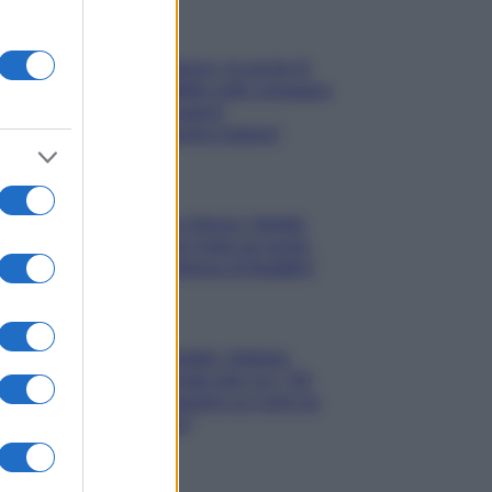
Gossip
Uomini e Donne, le parole di
Andrea Zelletta sulla compagna
Natalia Paragoni:
“L’affronteremo insieme”
Gossip
Uomini e Donne, Natalia
Paragoni rivela sui social:
“Ho il linfoma di Hodgkin”
Gossip
Grande Fratello, Stefania
Orlando rivela solo ora: “Mi
sarebbe piaciuto un ruolo da
opinionista”