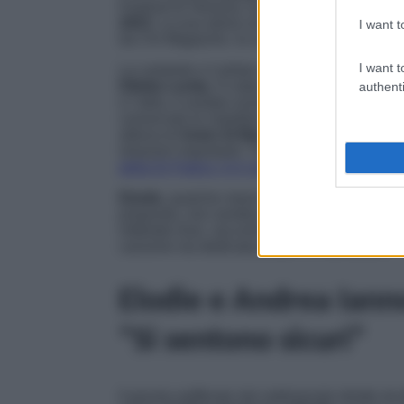
Festival di Venezia, ha incontrato l’amore e, 
2023
. La sua storia con
Andrea Iannone
è r
I want t
da
Chi Magazine
, la coppia è sul punto di d
I want t
La cantante e il pilota si sono conosciuti in
Diletta Leotta.
Il colpo di fulmine è scattat
authenti
e l’altra, è andata avanti. Giorno dopo giorn
conosciuto le rispettive famiglie e da tempo n
allieva di
Amici di Maria de Filippi
e l’ex co
relazioni importanti. Tra le ex di Iannone ci 
della Di Patrizi c’è il rapper
Marracash
.
Elodie
, qualche mese fa, in un’intervista, ha 
proposito, non sembra una coincidenza che 
intitolato
Due
, racconti la storia di un amore f
canzone sia dedicata proprio a Marracash.
Elodie e Andrea Iann
“Si sentono sicuri”
Il gossip spifferato dal settimanale diretto da