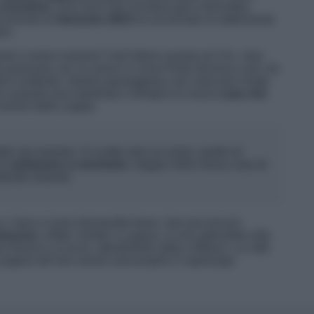
convivere
. Una voce che circolava già a dicembre,
ncorrente di
Sanremo 2023
ha accennato al settimanale
uro.
nti a vivere insieme? Sull’ultimo numero di
Chi
, i due
tre pranzano con un amico in zona Porta Genova e poi, da
ità è evidente: mentre passeggiano non mancano risate,
ro acquisti sono destinati a riempire la nuova
casa che
d’amore della coppia.
ie sta vivendo c’è scritto solo un nome, quello di
ui
andranno a convivere
, magari nella nuova casa di
edando insieme.
e i fans si sono domandati dove i due piccioncini
Iannone,
infatti, risiede a Lugano, in una splendida villa
a Roma e a Lecce, attualmente abita a Milano. La città
 pagine del loro amore sarà proprio il capoluogo