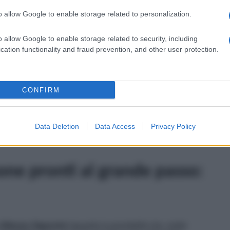
a breve, infiammerà il palco dell’Ariston a
Sanremo
apidamente diventata seria e, stando a quanto riportato
o allow Google to enable storage related to personalization.
are al rapporto una svolta molto importante.
o allow Google to enable storage related to security, including
 estate, in Puglia, grazie a una Cupido d’eccezione, ovvero
o immediatamente e la loro
relazione,
tra una paparazzata
cation functionality and fraud prevention, and other user protection.
o, i due sono diventati inseparabili. Entrambi hanno
on si nascondono più dagli obiettivi indiscreti. L’ex
ncorrente di
Ballando con le Stelle
hanno alle spalle
sono
Belen Rodriguez
e
Giulia de Lellis
.
Nel passato
CONFIRM
definito il suo ex il più grande amore della sua vita. A tal
il
brano
che l’artista canterà al
Festival di Sanremo
,
Data Deletion
Data Access
Privacy Policy
inito male. Sui social, in tantissimi sono certi che la
one pronti al grande passo:
Alfonso Signorini
riguarda la possibilità che, molto