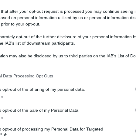
 that after your opt-out request is processed you may continue seeing i
ased on personal information utilized by us or personal information dis
 prior to your opt-out.
rately opt-out of the further disclosure of your personal information by
he IAB’s list of downstream participants.
tion may also be disclosed by us to third parties on the IAB’s List of 
 that may further disclose it to other third parties.
 that this website/app uses one or more Google services and may gath
l Data Processing Opt Outs
including but not limited to your visit or usage behaviour. You may click 
Leg
 to Google and its third-party tags to use your data for below specifi
o opt-out of the Sharing of my personal data.
ogle consent section.
In
o opt-out of the Sale of my Personal Data.
In
to opt-out of processing my Personal Data for Targeted
ing.
Lettura: 3 minuti