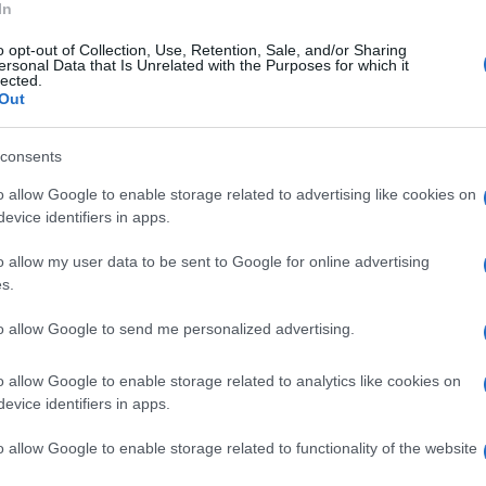
In
o opt-out of Collection, Use, Retention, Sale, and/or Sharing
ersonal Data that Is Unrelated with the Purposes for which it
lected.
Out
consents
o allow Google to enable storage related to advertising like cookies on
evice identifiers in apps.
o allow my user data to be sent to Google for online advertising
s.
to allow Google to send me personalized advertising.
 a fare sul serio. La coppia, ormai
 passo molto importante per la loro relazione.
 pizzicati intenti a scegliere…
o allow Google to enable storage related to analytics like cookies on
evice identifiers in apps.
o allow Google to enable storage related to functionality of the website
do d’oro. Negli ultimi mesi ha esordito come attrice al