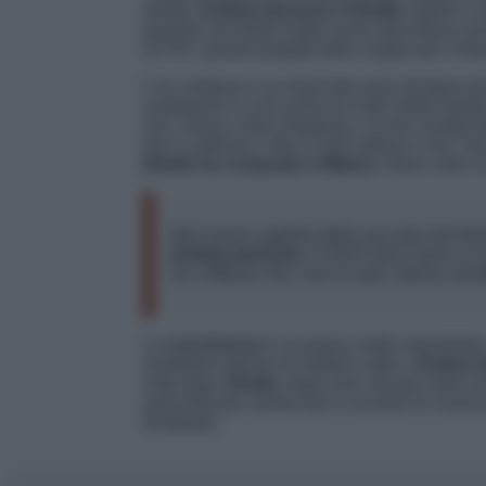
presto,
Andrea Iannone e Elodie
vadano a
quando una fonte molto vicina alla futura co
Di Più
i grandi progetti della coppia per il fut
L’ex centauro e la musicista sono dunque pro
compaiono in una serie di scatti rubati men
soli, vanno a fare shopping. La loro complic
baci e abbracci. Ma la vera notizia è che i lo
Elodie ha comprato a Milano
, futuro nido 
Nel nuovo capitolo della sua vita che Elod
Andrea lannone
. Il 2023 sarà l’anno in c
lei a Milano che, non a caso, stanno arr
La
convivenza
è un passo molto importante 
avrebbero deciso di mettere radici.
Andrea 
vista lago.
Elodie,
dopo aver vissuto nella su
prescelta per cominciare a scrivere le nuove
lombardo.