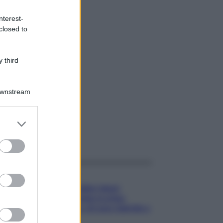
nterest-
closed to
 third
Downstream
er and store
to grant or
gi anche
ed purposes
Gossip
Temptation Island,
presentata la prima
coppia: chi sono Gabriele e
Sara