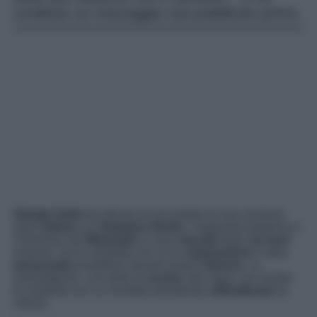
condiviso un messaggio mai pubblicato prima.
Giorgia Soleri
ha deciso di raccontare la sua versione
sulla
rottura
con
Damiano David
. L’aspirante poetessa e
il frontman dei
Maneskin
si sono
lasciati
dopo
sei anni
insieme, ma le modalità con cui la
separazione
è stata
annunciata
avrebbero dovuto essere
diverse
. La
ventisettenne, con tanto di
screen
alla mano, ha svelato
le modalità con cui avrebbe desiderato
ufficializzare
la
notizia.