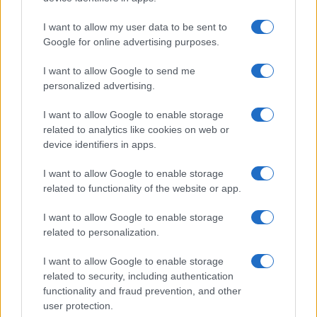
Uomini e Donne, le parole di Andrea
I want to allow my user data to be sent to
Zelletta sulla compagna Natalia
Google for online advertising purposes.
Paragoni: “L’affronteremo insieme”
I want to allow Google to send me
personalized advertising.
Gossip
Uomini e Donne, Natalia
I want to allow Google to enable storage
Paragoni rivela sui social: “Ho il
related to analytics like cookies on web or
linfoma di Hodgkin”
device identifiers in apps.
I want to allow Google to enable storage
Gossip
related to functionality of the website or app.
Grande Fratello, Stefania Orlando
I want to allow Google to enable storage
rivela solo ora: “Mi sarebbe
related to personalization.
piaciuto un ruolo da opinionista”
I want to allow Google to enable storage
related to security, including authentication
functionality and fraud prevention, and other
user protection.