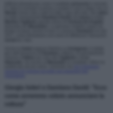
Difficile dimenticare come il suddetto
annuncio
è arrivato.
E’ stata la rockstar la prima a vuotare il sacco dopo che un
filmato
ormai noto a tutti ha fatto il giro del web. Nel
video
si vede chiaramente
Damiano David
che
bacia
la bella
Martina Taglienti,
grande amica di
Victoria de Angelis
(bassista dei
Maneskin
). La giovane modella segue da
tempo la band, anche in tour, e conosce
Damiano
sin dal
2017, come dimostrano una serie di affettuose interazioni
social
tra i due.
Anche la
Soleri
seguiva Martina su
Instagram.
A stretto
giro dall’annuncio di
Damiano
, tuttavia, ha prontamente
rimosso il
follow
non solo alla
Taglienti
e all’
ex
fidanzato
, ma anche ai
Maneskin
al completo. Infine ha
pubblicato alcune storie, svelando che
lei e Damiano
avevano di comune accordo una relazione non
monogama
.
Giorgia Soleri e Damiano David: “Ecco
come avremmo voluto annunciare la
rottura”