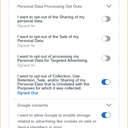
Personal Data Processing Opt Outs
This information may also be disclosed by us to third parties
on the IAB’s List of Downstream Participants that may further
I want to opt-out of the Sharing of my
disclose it to other third parties.
personal data.
Opted In
Please note that this website/app uses one or more Google
services and may gather and store information including but
I want to opt-out of the Sale of my
Personal Data.
not limited to your visit or usage behaviour. You may click to
Opted In
grant or deny consent to Google and its third-party tags to
use your data for below specified purposes in below Google
I want to opt-out of processing my
consent section.
Personal Data for Targeted Advertising.
Leggi anche
Opted In
I want to opt-out of Collection, Use,
Retention, Sale, and/or Sharing of my
Personal Data that Is Unrelated with the
Purposes for which it was collected.
Gossip
Opted Out
Temptation Island, presentata
la prima coppia: chi sono
Google consents
Gabriele e Sara
I want to allow Google to enable storage
related to advertising like cookies on web or
Gossip
device identifiers in apps.