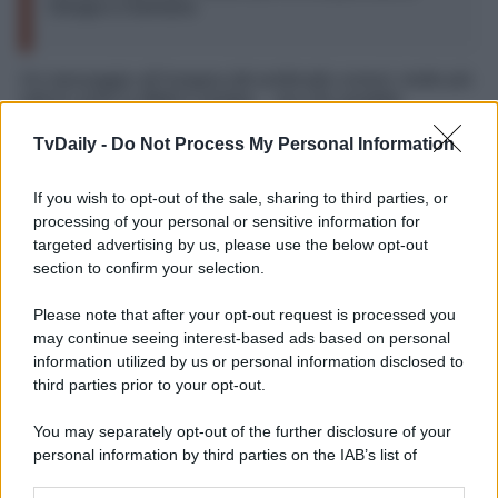
Giorgia e Damiano
Un messaggio all’insegna del
politically correct
, molto più
soft di come in effetti è andata… ma che avrebbe
comunque lasciato a bocca aperta i milioni di fans di
Damiano David
, che non avevano subodorato alcun
TvDaily -
Do Not Process My Personal Information
segnale di
crisi
tra il loro beniamino e la sua ex.
Giorgia ha poi
risposto
a chi le ha domandato come si
If you wish to opt-out of the sale, sharing to third parties, or
fosse sentita a vivere sotto ai riflettori la
fine
della sua
processing of your personal or sensitive information for
relazione
. “
Mi disturba la
morbosità
che sembrano avere
targeted advertising by us, please use the below opt-out
alcune persone nei confronti delle dinamiche relazionali
section to confirm your selection.
altrui
– ha scritto nelle storie
Instagram
–
ad esempio:
Temptation Island
.
[…]
Sono capitata su una
replica
e mi
Please note that after your opt-out request is processed you
ha messo fortemente a
disagio
. Cosa c’è di interessante
nel vedere come si comportano
coppie
messe in
may continue seeing interest-based ads based on personal
difficoltà? Nel loro
dolore
? Nella loro
rabbia
? Mi
information utilized by us or personal information disclosed to
incuriosisce sinceramente
”.
third parties prior to your opt-out.
You may separately opt-out of the further disclosure of your
personal information by third parties on the IAB’s list of
downstream participants.