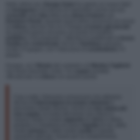
Nelle ultime ore,
Giorgia Soleri
ha aperto un nuovo Q&A
su
Instagram
e ha deciso di rispondere anche ad una
curiosità
sulla
fine
della sua
storia d’amore
con
Damiano David
. Quando quest’ultimo annunciò via social
la
rottura
, precisò che lui e Giorgia
si erano già lasciati
da qualche giorno ed erano sul punto di renderlo
pubblico
. A tal proposito, l’attivista ha pubblicato la
bozza
inedita
del
comunicato
che lei e
Damiano
avevano
scritto il 6 giugno, con l’intenzione di
condividerlo
il 9
giugno.
Dunque, se il
filmato
del cantante e di
Martina Taglienti
non fosse diventato virale, l’ex
coppia
avrebbe
ufficializzato la
rottura
con queste parole:
Ciao a tuttə, Volevamo comunicarvi che abbiamo
deciso di
interrompere la nostra relazione
e
percorrere strade diverse. Anche se
non siamo più
una coppia
, la nostra decisione non inficia in
nessun modo il nostro
rapporto
di affetto e stima,
pertanto vi chiediamo di avere
rispetto
di noi, della
nostra
privacy
e delle nostre
scelte
in questo
momento delicato. Grazie per la comprensione.