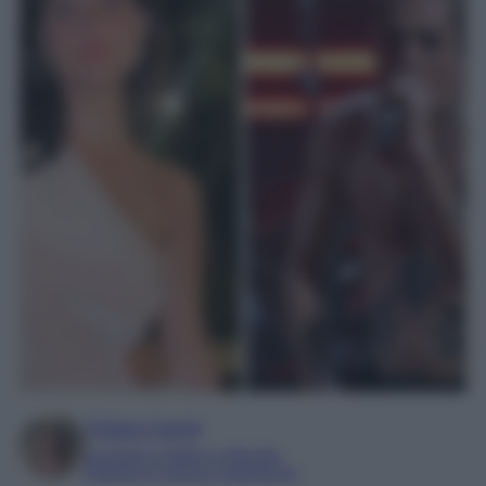
Chiara Carnà
Laureata in lettere e filosofia
Esperta in cinema e televisione