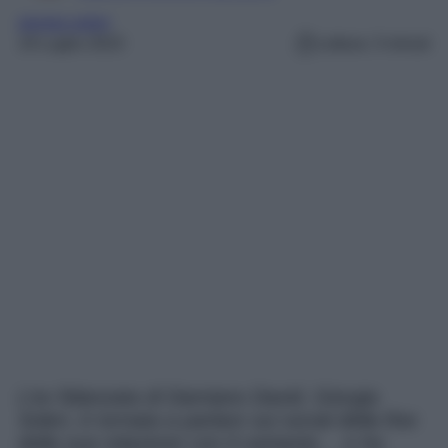
giorgia soleri
19 Luglio 2023
Lettura: 3 minuti
L’ex fidanzata di Damiano David, Giorgia
Soleri, è tornata a parlare sui social della fine
della sua relazione con il cantante… e ha