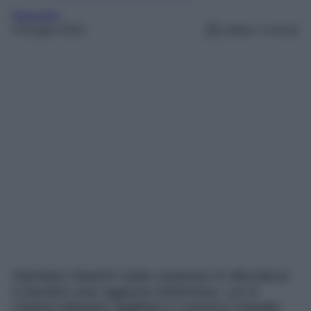
Maneskin
9 Giugno 2023
Lettura: 3 minuti
Damiano David è stato sorpreso in discoteca
a baciare una ragazza misteriosa. Lei si
chiama Martina Taglienti e conosce il leader