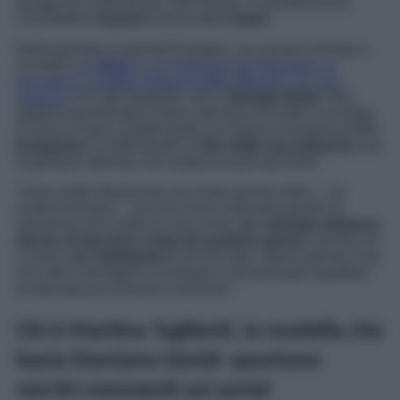
Giorgia da molto tempo. Nel mentre, è arrivata anche
l’inevitabile
reazione
social della
Soleri
.
Nella giornata di giovedì 8 giugno, sui social è iniziato a
circolare
un
video
in cui Damiano dei Maneskin, in
discoteca, scambia inequivocabili effusioni con una
ragazza
che, decisamente, non è
Giorgia Soleri
. Non
appena quel filmato è finito sulla bocca di tutti, la rockstar
è corsa ai ripari, pubblicando una storia sul proprio profilo
Instagram
e confermando la
fine della sua relazione
con
la giovane attivista, che andava avanti dal 2018.
“
Sono molto dispiaciuto sia uscito questo video
– ha
scritto Damiano –
non era come volevamo gestire la
situazione ed è stato un mio errore.
Io e Giorgia abbiamo
deciso di lasciarci ormai da qualche giorno
, quindi non
ci sono stati
tradimenti
di nessun tipo. Spero questa cosa
non infici l’immagine di Giorgia e che possiate rispettare
la delicatezza di questo momento
”.
Chi è Martina Taglienti, la modella che
bacia Damiano David: spuntano
vecchi commenti sui social