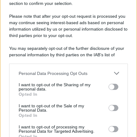
dalla
conferma
, da parte del leader dei
Maneskin
, della
section to confirm your selection.
fine del loro amore, l’influencer
ha smesso di seguire su
Instagram
non solo l’ex fidanzato, ma anche
Victoria de
Please note that after your opt-out request is processed you
Angelis, Thomas Raggi e Ethan Torchio
. Insomma, la
band al gran completo.
Follow rimosso
, prevedibilmente,
may continue seeing interest-based ads based on personal
anche a
Martina Taglienti
, che tuttavia segue ancora
information utilized by us or personal information disclosed to
l’attivista.
third parties prior to your opt-out.
You may separately opt-out of the further disclosure of your
personal information by third parties on the IAB’s list of
downstream participants.
Personal Data Processing Opt Outs
This information may also be disclosed by us to third parties
on the IAB’s List of Downstream Participants that may further
I want to opt-out of the Sharing of my
disclose it to other third parties.
personal data.
Opted In
Please note that this website/app uses one or more Google
services and may gather and store information including but
I want to opt-out of the Sale of my
Personal Data.
not limited to your visit or usage behaviour. You may click to
Opted In
grant or deny consent to Google and its third-party tags to
use your data for below specified purposes in below Google
I want to opt-out of processing my
consent section.
Personal Data for Targeted Advertising.
Leggi anche
Opted In