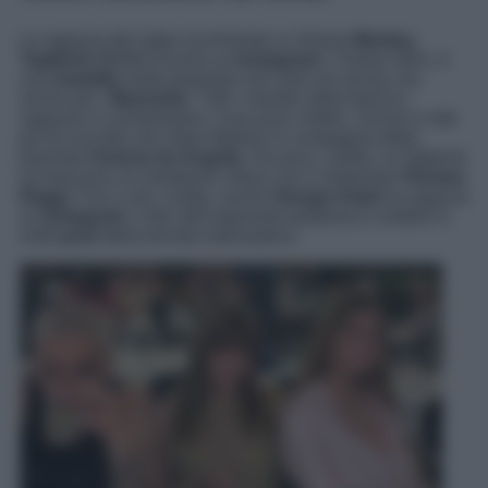
La ragazza del video incriminato si chiama
Martina
Taglienti
(
MirtilleTouche
su
Instagram
). Classe 2001, è
una
modella
molto popolare non solo sui social, ma
anche per i
Maneskin
. Tutti i membri della band la
seguono e commentano i suoi post. Inoltre, circola in rete
più di una foto che ritrae Martina in compagnia della
bassista
Victoria de Angelis
. Da poco, inoltre, la Taglienti
ha trascorso un weekend a Ibiza con il chitarrista
Thomas
Raggi
. Fino a ieri, inoltre, anche
Giorgia Soleri
la seguiva
su
Instagram
: il
like
dell’aspirante poetessa è visibile in
molti
post
della bionda indossatrice.