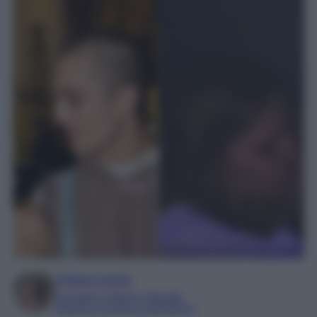
Chiara Carnà
Laureata in lettere e filosofia
Esperta in cinema e televisione