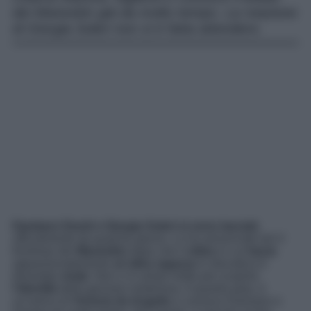
dei Maneskin già da molto tempo. La reazione
di Giorgia Soleri non si è fatta attendere.
Damiano David e Giorgia Soleri si sono lasciati
,
ufficialmente da qualche giorno. Lo ha annunciato ieri il
frontman dei
Maneskin
dopo che il
video
in cui
bacia
appassionatamente
un’altra ragazza
in discoteca è
diventato
virale
. Non ci è voluto molto per scoprire
l’identità
della giovane misteriosa. A quanto pare, è
un’amica di
Victoria de Angelis
e conosce Damiano e