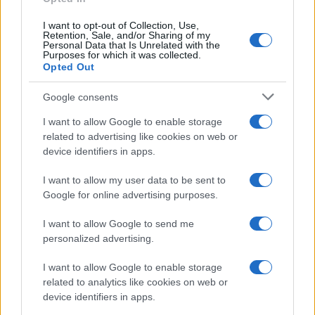
I want to opt-out of Collection, Use,
Retention, Sale, and/or Sharing of my
Personal Data that Is Unrelated with the
Purposes for which it was collected.
Gossip
Opted Out
Temptation Island, presentata
la prima coppia: chi sono
Google consents
Gabriele e Sara
I want to allow Google to enable storage
related to advertising like cookies on web or
Gossip
device identifiers in apps.
Uomini e Donne, le parole di Andrea
I want to allow my user data to be sent to
Zelletta sulla compagna Natalia
Google for online advertising purposes.
Paragoni: “L’affronteremo insieme”
I want to allow Google to send me
personalized advertising.
Gossip
Uomini e Donne, Natalia
I want to allow Google to enable storage
Paragoni rivela sui social: “Ho il
related to analytics like cookies on web or
linfoma di Hodgkin”
device identifiers in apps.