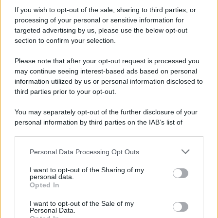
suo
marito
. Non resta che sperare che il peggio sia
If you wish to opt-out of the sale, sharing to third parties, or
passato e che, presto,
Fedez
possa
tornare a casa
in
piena salute.
processing of your personal or sensitive information for
targeted advertising by us, please use the below opt-out
In questi giorni il nome del
rapper
è rimbalzato su tutti i
section to confirm your selection.
siti anche per la mancata
intervista
a
Belve
. Questa
mattina, l’AD Rai
Roberto Sergio ha fatto chiarezza sulle
Please note that after your opt-out request is processed you
reali motivazioni
. Ad ogni modo, fino a che
Federico
non
si rimetterà completamente, gli
impegni professionali
may continue seeing interest-based ads based on personal
sono in standby o, comunque, decisamente in secondo
information utilized by us or personal information disclosed to
piano.
third parties prior to your opt-out.
You may separately opt-out of the further disclosure of your
personal information by third parties on the IAB’s list of
downstream participants.
Personal Data Processing Opt Outs
This information may also be disclosed by us to third parties
on the IAB’s List of Downstream Participants that may further
I want to opt-out of the Sharing of my
disclose it to other third parties.
personal data.
Opted In
Please note that this website/app uses one or more Google
services and may gather and store information including but
I want to opt-out of the Sale of my
Personal Data.
not limited to your visit or usage behaviour. You may click to