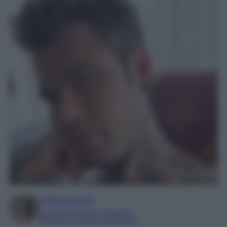
Chiara Carnà
Laureata in lettere e filosofia
Esperta in cinema e televisione