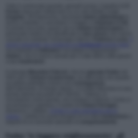
Tutto è cominciato quando, giovedì scorso, il giudice di
X
Factor
stava per imbarcarsi su un volo diretto a
Los
Angeles
. All’improvviso, lancinanti
dolori addominali
lo
hanno costretto a cancellare il viaggio e
chiamare il 118
.
In pronto soccorso, grazie ad un
esame endoscopico,
il
personale medico ha identificato le
due ulcere
che hanno
causato al cantante l’emorragia interna.
Federico Lucia
,
il
giorno seguente, ha condiviso su
Instagram
poche righe
,
raccontando ai
followers
l’accaduto e ringraziando i
dottori
, che lo hanno salvato per il rotto della cuffia grazie
a due
trasfusioni
.
Il chirurgo
Massimo Falconi
, che ha
operato Fedez
nel
2022 per il
tumore al pancreas
, ha affermato che quanto
accaduto potrebbe essere una
conseguenza
dell’intervento. Al tempo stesso, si è detto fiducioso in una
pronta ripresa da parte del 33enne. Tuttavia, in
circostanze come questa, non esistono certezze. Come si
accennava in apertura, il marito di
Chiara Ferragni,
domenica 1 ottobre,
è finito in sala operatoria per la
sutura.
L’artista ha avuto bisogno di un’altra
trasfusione
a
seguito di un secondo episodio di
sanguinamento
.
Fedez ‘in leggero miglioramento’, gli