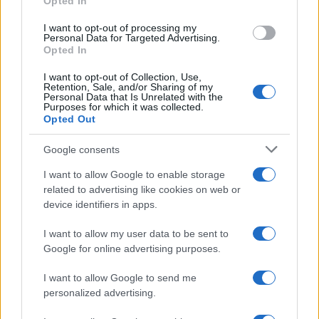
Opted In
grant or deny consent to Google and its third-party tags to
use your data for below specified purposes in below Google
I want to opt-out of processing my
consent section.
Personal Data for Targeted Advertising.
Leggi anche
Opted In
I want to opt-out of Collection, Use,
Retention, Sale, and/or Sharing of my
Personal Data that Is Unrelated with the
Purposes for which it was collected.
Gossip
Opted Out
Temptation Island, presentata
la prima coppia: chi sono
Google consents
Gabriele e Sara
I want to allow Google to enable storage
related to advertising like cookies on web or
Gossip
device identifiers in apps.
Uomini e Donne, le parole di Andrea
I want to allow my user data to be sent to
Zelletta sulla compagna Natalia
Google for online advertising purposes.
Paragoni: “L’affronteremo insieme”
I want to allow Google to send me
personalized advertising.
Gossip
Uomini e Donne, Natalia