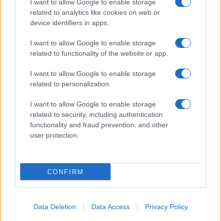
I want to allow Google to enable storage
Paragoni rivela sui social: “Ho il
related to analytics like cookies on web or
linfoma di Hodgkin”
device identifiers in apps.
I want to allow Google to enable storage
Gossip
related to functionality of the website or app.
Grande Fratello, Stefania Orlando
I want to allow Google to enable storage
rivela solo ora: “Mi sarebbe
related to personalization.
piaciuto un ruolo da opinionista”
I want to allow Google to enable storage
related to security, including authentication
functionality and fraud prevention, and other
user protection.
© – TvDaily.it – Anicaflash S.r.l. – P.Iva 01816001000 – Testata Giornalistica
registrata presso il Tribunale ordinario di Roma, n° 35/2019 del 14/03/2019
CONFIRM
Chi siamo
Redazione
Codice Etico
Contatti
Data Deletion
Data Access
Privacy Policy
Privacy Policy
Preferenze privacy
Mappa del sito