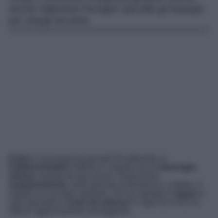
Anche Valentina Ferragni cancella gli impegni
per stargli accanto.
Fedez
è ricoverato da giovedì 28 settembre al
Fatebenefratelli
di Milano in seguito ad un’
emorragia
interna
causata da due ulcere. A quel primo
sanguinamento
, nella giornata di domenica 1 ottobre, è
seguito un secondo episodio, che ha riportato il
rapper
in
sala operatoria.
Come sta adesso?
L’agenzia
Ansa
ha
diffuso aggiornamenti incoraggianti.