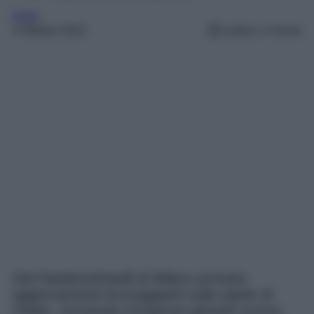
fedez
4 Ottobre 2023
Lettura: 3 minuti
Dal Fatebenefratelli di Milano arrivano
aggiornamenti incoraggianti sulla salute di
Fedez, ricoverato d’urgenza giovedì scorso.