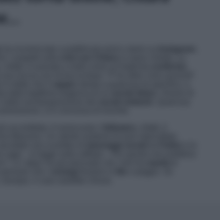
he…
z
ha ricominciato a pubblicare post e storie su
Instagram
,
 i sospetti sulla
crisi con Chiara
si siano chetati. La
 infatti, è suonata a molti come un’implicita
conferma
i una roccia con incisa la frase:
“F*ck other, love yourself”.
n è detto che il
rapper
alluda a qualcosa di specifico, e
a dalla legittima esigenza di un
social detox
. Ovvero di
e dalla sovraesposizione dei
social network
. Qualcosa
 ammissione, si è concessa di recente.
iù accreditata. A rassicurare i
followers
, infatti, è
ira Marzano. Un utente sostiene di aver intercettato
ascoltato uno scambio di
messaggi vocali
tra
Fedez
e la
no oggi
– si legge sulla soffiata –
Per questo non pubblica
ro
“. La ‘talpa’ ha poi precisato che i toni tra
marito e
a pensare che i
coniugi
fossero in
lite
o peggio. Se
, dunque, il caso sarebbe chiuso.