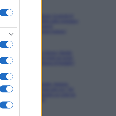
Gossip
Uomini e Donne, le parole di
Andrea Zelletta sulla compagna
Natalia Paragoni:
“L’affronteremo insieme”
Gossip
Uomini e Donne, Natalia
Paragoni rivela sui social:
“Ho il linfoma di Hodgkin”
Gossip
Grande Fratello, Stefania
Orlando rivela solo ora: “Mi
sarebbe piaciuto un ruolo da
opinionista”