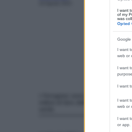
24 Agosto 2023
I want t
of my P
was col
Opted 
Google 
I want t
web or d
I want t
purpose
I want 
I Ferragnez sono in crisi? Le ultime
I want t
milioni di fans della coppia, ma un
web or d
verità.
I want t
or app.