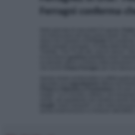
Ferragni conferma c
Nella giornata di mercoledì 23 agosto,
Fede
con buona pace dei fans preoccupati. Non che
storia che il giudice di
X Factor
ha condiviso,
della maretta coniugale. Si tratta della foto d
Tradotto, “
Fan**lo gli altri, ama te stesso”
. No
la sua breve
assenza
potrebbe esser motivat
un periodo
offline
e lontano dalla pressione 
che anche
Chiara Ferragni
, per sua stessa
Questa strada sembrerebbe in effetti quella p
spuntata una
segnalazione
diffusa da Deian
Chiara e Valentina a Formentera
e di aver 
moglie. “
Lui è tornato a Milano, loro tornava
niente, sta aspettando che rientrino anche lo
moglie
‘
erano tranquilli
‘ e che nulla lasciav
questa testimonianza si rivelasse attendibile