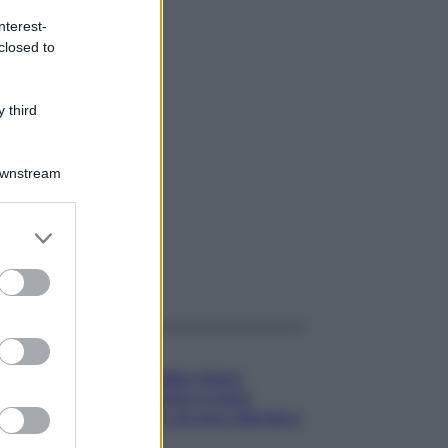
nterest-
closed to
 third
Downstream
er and store
to grant or
gi anche
ed purposes
Gossip
Temptation Island,
presentata la prima
coppia: chi sono Gabriele e
Sara