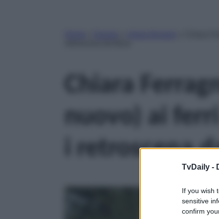
Home
»
Gossip
»
chiara ferragni
»
Chiara Fer
retroscena da Ibiza
Chiara Ferragn
nuovo) ai ferri
i retroscena d
TvDaily -
If you wish 
sensitive in
confirm your