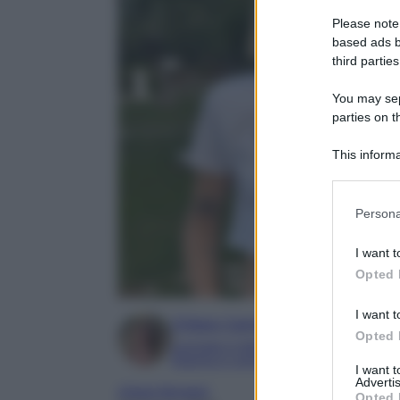
Please note
based ads b
third parties
You may sepa
parties on t
This informa
Participants
Please note
Persona
information 
deny consent
I want t
in below Go
Opted 
I want t
Chiara Carnà
Opted 
Laureata in lettere e filosofia
Esperta in cinema e televisione
I want 
Advertis
chiara ferragni
Opted 