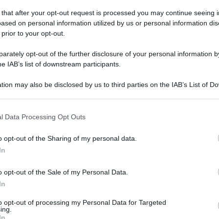
 that after your opt-out request is processed you may continue seeing i
ased on personal information utilized by us or personal information dis
 prior to your opt-out.
rately opt-out of the further disclosure of your personal information by
he IAB’s list of downstream participants.
tion may also be disclosed by us to third parties on the IAB’s List of 
 that may further disclose it to other third parties.
 that this website/app uses one or more Google services and may gath
l Data Processing Opt Outs
including but not limited to your visit or usage behaviour. You may click 
Leg
 to Google and its third-party tags to use your data for below specifi
o opt-out of the Sharing of my personal data.
ogle consent section.
In
o opt-out of the Sale of my Personal Data.
In
to opt-out of processing my Personal Data for Targeted
ing.
In