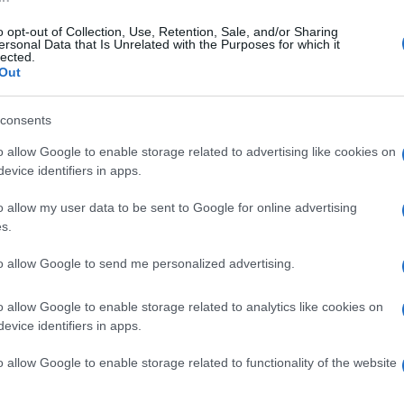
Lettura: 3 minuti
o opt-out of Collection, Use, Retention, Sale, and/or Sharing
ersonal Data that Is Unrelated with the Purposes for which it
lected.
Out
consents
o allow Google to enable storage related to advertising like cookies on
evice identifiers in apps.
o allow my user data to be sent to Google for online advertising
s.
to allow Google to send me personalized advertising.
 mosse social di Fedez hanno insospettito i
o allow Google to enable storage related to analytics like cookies on
 retroscena su Chiara Ferragni svelerebbe la
evice identifiers in apps.
o allow Google to enable storage related to functionality of the website