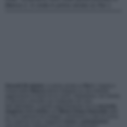
Blanca 2, in onda in prima serata su Rai 1.
Giovedì 26 ottobre
, in prima serata su
Rai 1
, l’arguta e
instancabile
Blanca
dovrà indagare su una violenta
aggressione ai danni di un uomo. Sebastiano, nel mentre,
si ritroverà coinvolto suo malgrado nel caso
dell’attentatore. Il quinto appuntamento con la
seconda
stagione
della
fiction
con
Maria Chiara Giannetta
sarà
un mix esplosivo tra indagini, sentimenti e colpi di scena.
Per saperne di più, leggiamo
trama
e
anticipazioni
dell’episodio intitolato
Il Cacciatore di Bambini
.