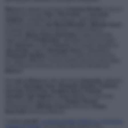
Blanca 2,
ispirata ai romanzi di
Patrizia Rinaldi
, è una co-
produzione di
Lux Vide
e
Rai Fiction
. La
seconda
stagione
, composta da sei episodi, vede dietro la
macchina da presa
Jan Maria Michelini
e
Michele Soavi
.
In questo nuovo ciclo di episodi, la vita di Blanca
Ferrando (
Maria Chiara Giannetta
) è stata sconvolta
dagli assalti di
Polibomber
, attentatore senza scrupoli
che
minaccia
la città di
Genova
. Per quanto riguarda la
vita privata
, Liguori (
Giuseppe Zeno
) e Sebastiano
(
Pierpaolo Spollon
) continuano a darle filo da torcere,
per ragioni differenti. Il primo sembra davvero preso dalla
nuova fiamma Veronica, ma ha davvero dimenticato
Blanca
?
Nel
cast
di
Blanca 2
, oltre alla brava
Giannetta
, abbiamo
ritrovato
Giuseppe Zeno
,
Pierpaolo Spollon, Federica
Cacciola, Enzo Paci, Gualtiero Burzi, Antonio
Zavatteri, Ugo Dighero
e
Sara Ciocca
. Le new entry
della seconda stagione sono
Stefano Dionisi
(Polibomber) e
Michela Cescon
(Elena) e
Chiara
Baschetti
(Veronica Alberici).
Capitolo
ascolti
.
La quarta puntata di Blanca 2, trasmessa
giovedì 26 ottobre
, ha incollato alla poltrona ben