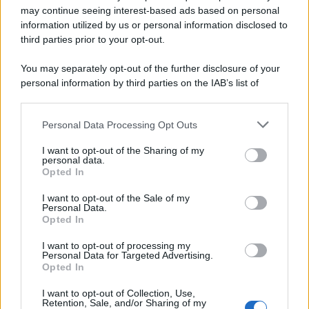
cerca di passare un po’ di tempo con la mamma Lucia, ma
may continue seeing interest-based ads based on personal
dovrà far fronte a una serie di eventi che la porteranno nel
information utilized by us or personal information disclosed to
vivo delle
indagini
sugli attentati a
Genova
.
third parties prior to your opt-out.
You may separately opt-out of the further disclosure of your
personal information by third parties on the IAB’s list of
downstream participants.
Personal Data Processing Opt Outs
This information may also be disclosed by us to third parties
on the IAB’s List of Downstream Participants that may further
I want to opt-out of the Sharing of my
disclose it to other third parties.
personal data.
Opted In
Please note that this website/app uses one or more Google
services and may gather and store information including but
I want to opt-out of the Sale of my
Personal Data.
not limited to your visit or usage behaviour. You may click to
Opted In
grant or deny consent to Google and its third-party tags to
use your data for below specified purposes in below Google
I want to opt-out of processing my
consent section.
Personal Data for Targeted Advertising.
Leggi anche
Opted In
I want to opt-out of Collection, Use,
Retention, Sale, and/or Sharing of my