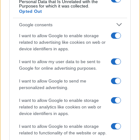
Personal Data that Is Unrelated with the
Purposes for which it was collected.
Gossip
Opted Out
Temptation Island, presentata
la prima coppia: chi sono
Google consents
Gabriele e Sara
I want to allow Google to enable storage
related to advertising like cookies on web or
Gossip
device identifiers in apps.
Uomini e Donne, le parole di Andrea
I want to allow my user data to be sent to
Zelletta sulla compagna Natalia
Google for online advertising purposes.
Paragoni: “L’affronteremo insieme”
I want to allow Google to send me
personalized advertising.
Gossip
Uomini e Donne, Natalia
I want to allow Google to enable storage
Paragoni rivela sui social: “Ho il
related to analytics like cookies on web or
linfoma di Hodgkin”
device identifiers in apps.
I want to allow Google to enable storage
Gossip
related to functionality of the website or app.