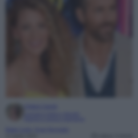
Chiara Carnà
Laureata in lettere e filosofia
Esperta in cinema e televisione
Blake Lively
, 
Ryan Reynolds
11 Aprile 2024
Lettura: 3 minuti