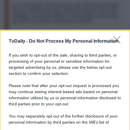
Io e mio marito non lavoriamo mai allo stesso tempo,
quindi andiamo [sul set, ndr] tutti insieme come una
famiglia. Se siamo lontani come famiglia, non è mai
per più di un giorno. Restiamo insieme.
Certo, viaggiare con tutta la ciurma al seguito non è
TvDaily -
Do Not Process My Personal Information
esattamente rilassante, ma entrambi si sentono molto
fortunati ad avere i bambini accanto mentre lavorano.
If you wish to opt-out of the sale, sharing to third parties, or
Attualmente, Lively è impegnata in Italia con le riprese di
Un Piccolo Favore 2
, sequel del thriller del 2018.
processing of your personal or sensitive information for
Reynolds, a partire dal 17 maggio, sarà nelle sale con
IF
,
targeted advertising by us, please use the below opt-out
diretto da John Krasinski. Il film unisce animazione e live-
section to confirm your selection.
action e vede protagonisti anche
Steve Carell, Emily
Blunt
e
Matt Damon
.
Please note that after your opt-out request is processed you
A luglio, inoltre, tornerà a vestire i panni dello sboccato
may continue seeing interest-based ads based on personal
Deadpool
nell’attesissimo trequel targato
Marvel
information utilized by us or personal information disclosed to
Deadpool & Wolverine
.
third parties prior to your opt-out.
You may separately opt-out of the further disclosure of your
personal information by third parties on the IAB’s list of
downstream participants.