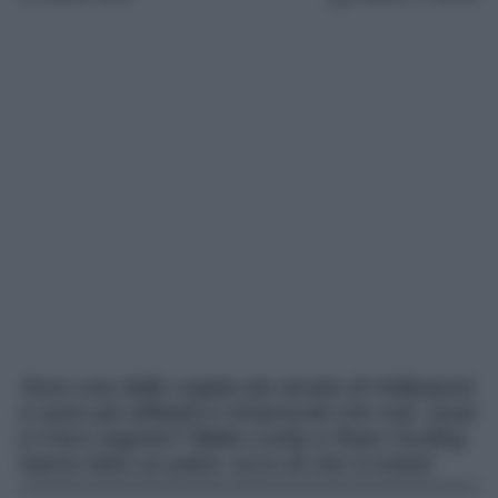
Sono una delle coppie più amate di Hollywood
e sono più affiatati e innamorati che mai. Qual
è il loro segreto? Blake Lively e Ryan Gosling
hanno fatto un patto: ecco di che si tratta!