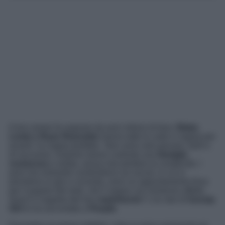
Il loro amore fa sognare da anni milioni di fans:
Blake
Lively e Ryan Reynolds
hanno tutte le carte in regola per
essere ‘la coppia perfetta’. Non sono solo giovani, belli e
di successo. Insieme hanno costruito una
famiglia
numerosa
e solida, senza mai perdere la complicità. I
post che entrambi condividono sui social, in cui si
prendono in giro a vicenda, sono un appuntamento fisso
per il popolo del web, che li segue con immenso affetto.
Qual è il segreto del loro
matrimonio
? L’ex star di
Gossip
Girl
lo ha raccontato a
People
.