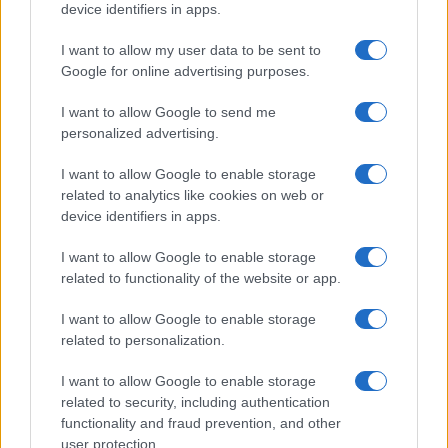
Gossip
device identifiers in apps.
Uomini e Donne, le parole di Andrea
I want to allow my user data to be sent to
Zelletta sulla compagna Natalia
Google for online advertising purposes.
Paragoni: “L’affronteremo insieme”
I want to allow Google to send me
personalized advertising.
Gossip
Uomini e Donne, Natalia
I want to allow Google to enable storage
Paragoni rivela sui social: “Ho il
related to analytics like cookies on web or
linfoma di Hodgkin”
device identifiers in apps.
I want to allow Google to enable storage
Gossip
related to functionality of the website or app.
Grande Fratello, Stefania Orlando
I want to allow Google to enable storage
rivela solo ora: “Mi sarebbe
related to personalization.
piaciuto un ruolo da opinionista”
I want to allow Google to enable storage
related to security, including authentication
functionality and fraud prevention, and other
user protection.