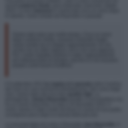
Facciamo un passo indietro. I due si sono conosciuti sul
set di
Lanterna Verde
, poco fortunato cinecomic datato
2010. La loro
relazione
è cominciata circa un anno dopo
le riprese, come svelato da Reynolds in passato.
Siamo stati amici per molto tempo. Circa un anno
dopo Lanterna Verde, eravamo entrambi single,
siamo andati ad un doppio appuntamento: lei era
uscita con un altro ragazzo, ed io con una ragazza.
Per i nostri rispettivi partner è stato l’appuntamento
più imbarazzante di sempre, perché io e lei eravamo
proprio come fuochi d’artificio.
Il 9 settembre 2012
la coppia si è sposata
nella Carolina
del Sud con una cerimonia blindatissima. Nel corso degli
anni, hanno dato alla luce ben
quattro figli
. La
primogenita,
James Reynolds
(esatto: è una bambina ma
ha un nome maschile), è nata il 16 dicembre 2014. Il
nome James è stato scelto da Ryan in onore di suo padre,
scomparso poco dopo la nascita della piccola.
La seconda figlia di Lively e Reynolds,
Inez Reynolds
, è