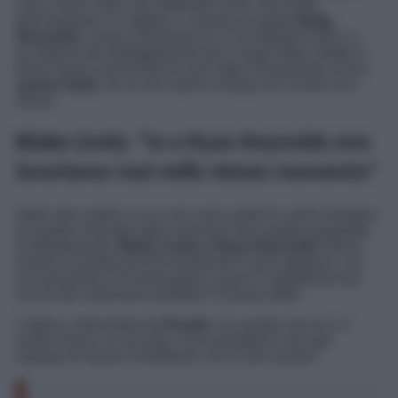
nata a New York il 30 settembre 2016. Nel 2019,
precisamente il 4 ottobre, è venuta al mondo
Betty
Reynolds
, la terza femminuccia. Il 12 febbraio 2023, in
occasione dei festeggiamenti per il Super Bowl, Blake e
Ryan hanno annunciato di aver dato il benvenuto al loro
quarto bebè
, di cui non hanno svelato né il nome né il
sesso.
Blake Lively: “Io e Ryan Reynolds non
lavoriamo mai nello stesso momento”
Nello star system, si sa, non sono molte le unioni durature
né quelle coronate dalla nascita di ben quattro pargoletti.
Evidentemente,
Blake Lively e Ryan Reynolds
hanno
trovato la quadra per far funzionare il loro rapporto e noi
non possiamo che domandarci: qual è l’ingrediente top
secret del matrimonio perfetto? È presto detto.
L’attrice, intervistata da
People
, ha svelato che lei e il
marito hanno un accordo: non permettono mai agli
impegni di lavoro d’interferire con la loro unione.