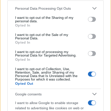
Personal Data Processing Opt Outs
This information may also be disclosed by us to third parties
on the IAB’s List of Downstream Participants that may further
I want to opt-out of the Sharing of my
disclose it to other third parties.
personal data.
Opted In
Please note that this website/app uses one or more Google
services and may gather and store information including but
I want to opt-out of the Sale of my
Personal Data.
not limited to your visit or usage behaviour. You may click to
Opted In
grant or deny consent to Google and its third-party tags to
use your data for below specified purposes in below Google
I want to opt-out of processing my
consent section.
Personal Data for Targeted Advertising.
Leggi anche
Opted In
I want to opt-out of Collection, Use,
Retention, Sale, and/or Sharing of my
Personal Data that Is Unrelated with the
Purposes for which it was collected.
Gossip
Opted Out
Temptation Island, presentata
la prima coppia: chi sono
Google consents
Gabriele e Sara
I want to allow Google to enable storage
related to advertising like cookies on web or