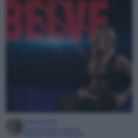
Chiara Carnà
Laureata in lettere e filosofia
Esperta in cinema e televisione