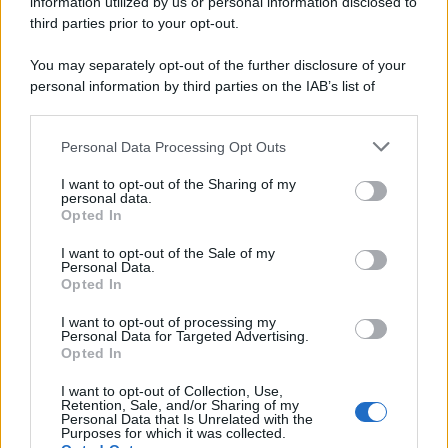
information utilized by us or personal information disclosed to
Christmas Show
.
third parties prior to your opt-out.
You may separately opt-out of the further disclosure of your
personal information by third parties on the IAB’s list of
downstream participants.
Personal Data Processing Opt Outs
This information may also be disclosed by us to third parties
on the IAB’s List of Downstream Participants that may further
I want to opt-out of the Sharing of my
disclose it to other third parties.
personal data.
Opted In
Please note that this website/app uses one or more Google
services and may gather and store information including but
I want to opt-out of the Sale of my
Personal Data.
not limited to your visit or usage behaviour. You may click to
Opted In
grant or deny consent to Google and its third-party tags to
use your data for below specified purposes in below Google
I want to opt-out of processing my
consent section.
Personal Data for Targeted Advertising.
Leggi anche
Opted In
I want to opt-out of Collection, Use,
Retention, Sale, and/or Sharing of my
Personal Data that Is Unrelated with the
Purposes for which it was collected.
Gossip