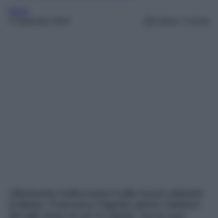
Belve
4 Settembre 2023
Lettura: 3 minuti
Ultimissime indiscrezioni sulla nuova edizione
di Belve: Francesca Fagnani aprirà i battenti
del talk show un po’ in ritardo, ma ai suoi