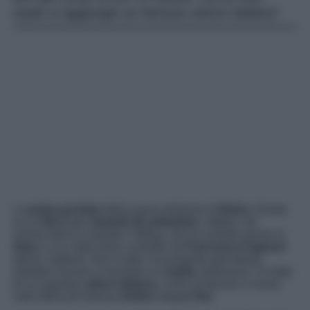
ospiti si aggiunge un famoso attore italiano!
La
prima puntata
della nuova edizione di
Belve
, fissata
su su
Rai 2
per
martedì 26 settembre
, slitterà. Ad
annunciarlo è il portale
TvBlog
, che ha svelato anche la
data
in cui il talk show condotto da
Francesca Fagnani
aprirà i battenti. Non è tutto: la pungente giornalista
sarebbe riuscita a reclutare un
ospite
clamoroso. Si tratta
di un popolare
attore italiano,
icona di fascino e nuovo
volto della più famosa
fiction
targata
Rai
.