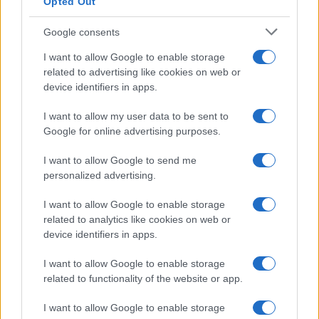
Opted Out
Temptation Island, presentata
la prima coppia: chi sono
Google consents
Gabriele e Sara
I want to allow Google to enable storage
related to advertising like cookies on web or
Gossip
device identifiers in apps.
Uomini e Donne, le parole di Andrea
I want to allow my user data to be sent to
Zelletta sulla compagna Natalia
Google for online advertising purposes.
Paragoni: “L’affronteremo insieme”
I want to allow Google to send me
personalized advertising.
Gossip
Uomini e Donne, Natalia
I want to allow Google to enable storage
Paragoni rivela sui social: “Ho il
related to analytics like cookies on web or
linfoma di Hodgkin”
device identifiers in apps.
I want to allow Google to enable storage
Gossip
related to functionality of the website or app.
Grande Fratello, Stefania Orlando
I want to allow Google to enable storage
rivela solo ora: “Mi sarebbe