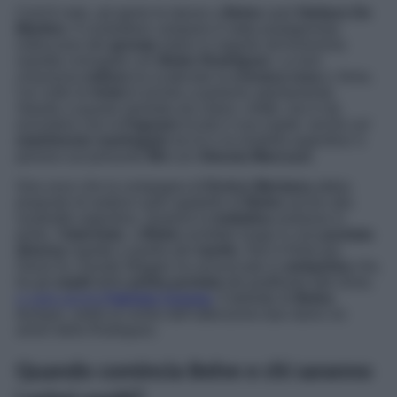
Com’è noto, ad aprire le danze a
Belve
sarà
Stefano De
Martino
. Il conduttore campano è stato protagonista
indiscusso del
gossip
estivo in seguito all’ennesima
maretta coniugale con
Belen Rodriguez
. La loro
chiassosa
rottura
ha scatenato la
cronaca rosa
e, forse,
l’ex volto di
Amici
è pronto a parlarne apertamente.
Stando a quanto riportato da
Libero
, infatti, non è da
escludere che la
Fagnani
incalzi il suo ospite ‘
anche sul
matrimonio naufragato
tra lui e la modella argentina’
e
persino sul presunto
flirt
con
Alessia Marcuzzi
.
Gira voce che la compagna di
Enrico Mentana
abbia
proposto di sedersi sullo sgabello di
Belve
anche alla
soubrette argentina. Qualora la
trattativa
andasse in
porto, l’
intervista
a
Belen
avrebbe luogo in una
puntata
diversa
rispetto a quella del
marito
. Non è finita qui.
Giorni fa, Davide Maggio ha annunciato in
anteprima
che,
tra gli
ospiti
della
prima puntata
del graffiante talk show,
ci sarà anche
Fabrizio Corona
. Il debutto di
Belve
,
dunque, vedrà al centro dell’attenzione due storici ex
amori della Rodriguez.
Quando comincia Belve e chi saranno